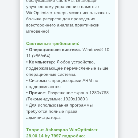
обслуживание системы. Благодаря
NEW
NEW
улучшенному управлению памятью
WinOptimizer теперь может использовать
больше ресурсов для проведения
всестороннего анализа практически
Увеличение
мгновенно!
Бэкап системы
изображений ON1
Hasleo Backup
Resize AI 2026.5
Системные требования:
Suite 5.9.2.1
20.5.0.19010
• Операционная система:
Windows® 10,
11 (x86/x64)
• Компьютер:
Любое устройство,
NEW
NEW
поддерживающее перечисленные выше
операционные системы.
• Системы с процессорами ARM не
поддерживаются.
Редактор фото
Бесплатный
• Прочее:
Разрешение экрана 1280x768
ON1 Photo RAW
антивирус
(Рекомендуемые: 1920x1080 )
MAX 2026.5
Comodo Internet
20.5.0.19010 +
Security Premium
• Для использования программы
Creative Pack
12.4.0.8170 Final
требуются полные права
администратора.
Торрент Ashampoo WinOptimizer
NEW
NEW
28.00.14 by 7997 подробно: