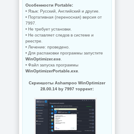
Редактор
Особенности Portable:
Звуковой
изображений
• Язык: Русский, Английский и другие.
редактор
FastStone Capture
• Портативная (переносная) версия от
GoldWave 7.05
11.3 + Portable
7997.
• Не требует установки.
• Не оставляет следов в системе и
NEW
NEW
реестре.
• Лечение: проведено.
• Для распаковки программы запустите
WinOptimizer.exe
.
Дефрагментатор
дисков O&O
• Файл запуска программы
Деинсталлятор
Defrag
WinOptimizerPortable.exe
.
программ IObit
Professional +
Uninstaller Pro
Server 31.3 Build
15.6.0.6
26064 by KpoJIuK
Скриншоты Ashampoo WinOptimizer
28.00.14 by 7997 торрент:
NEW
NEW
PDF редактор