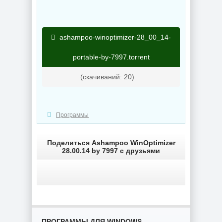
2026
OneSmiLe
ashampoo-winoptimizer-28_00_14-
NEW
NEW
portable-by-7997.torrent
(cкачиваний: 20)
Windows 11 25H2
Windows 10 LTSC
Build 26200.8655
2019 x64 WPI by
by Sergei Strelec
AG 07.2026
Программы
Поделиться Ashampoo WinOptimizer
NEW
NEW
28.00.14 by 7997 с друзьями
Сведение видео
Windows 11
Blackmagic
SuperLite Pro
Design DaVinci
26H1 Build
Resolve Studio
28000.2525 by
21.0.3 Build 7 by
Revision
KpoJIuK
ПРОГРАММЫ ДЛЯ WINDOWS