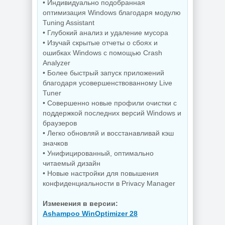
• Индивидуально подобранная
оптимизация Windows благодаря модулю
Скриншоты
экрана TechSmith
Tuning Assistant
Windows 11 Pro
Snagit 26.3.1 build
• Глубокий анализ и удаление мусора
26H1 Lite version
11825 by
• Изучай скрытые отчеты о сбоях и
Build 28000.2525
elchupacabra
ошибках Windows с помощью Crash
Analyzer
• Более быстрый запуск приложений
NEW
NEW
благодаря усовершенствованному Live
Tuner
• Совершенно новые профили очистки с
поддержкой последних версий Windows и
Видеозапись с
монитора
Копирование
браузеров
TechSmith
дисков
• Легко обновляй и восстанавливай кэш
Camtasia 2026.1.4
BurnAware
Build 18353 by
Professional |
значков
elchupacabra
Premium 19.2
• Унифицированный, оптимально
читаемый дизайн
• Новые настройки для повышения
конфиденциальности в Privacy Manager
NEW
NEW
Изменения в версии:
Ashampoo WinOptimizer 28