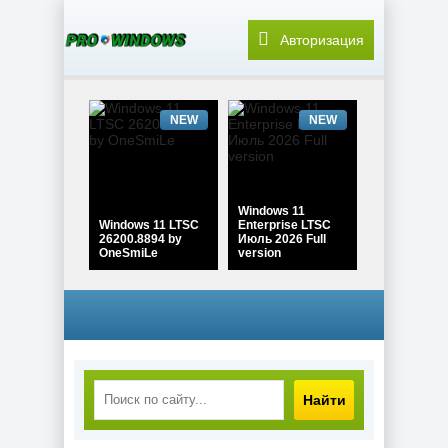
Авторизация
NEW
NEW
Windows 11
Windows 11 LTSC
Enterprise LTSC
26200.8894 by
Июль 2026 Full
OneSmiLe
version
NEW
NEW
Найти
Windows 11 Pro
Windows 10 Pro
26H1 Build
22H2 Game edition