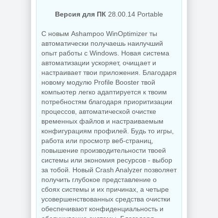
Версия для ПК
28.00.14 Portable
NEW
NEW
С новым Ashampoo WinOptimizer ты
автоматически получаешь наилучший
опыт работы с Windows. Новая система
Схемы курсоров
для
автоматизации ускоряет, очищает и
компьютерной
Создание
настраивает твои приложения. Благодаря
мышки (Cursors
коллажей Shotcut
новому модулю Profile Booster твой
concept scheme)
26.8.1 + Portable
компьютер легко адаптируется к твоим
потребностям благодаря приоритизации
процессов, автоматической очистке
NEW
NEW
временных файлов и настраиваемым
конфигурациям профилей. Будь то игры,
работа или просмотр веб-страниц,
повышение производительности твоей
системы или экономия ресурсов - выбор
Украшение фото
за тобой. Новый Crash Analyzer позволяет
ON1 Effects
PDF редактор
2026.5
получить глубокое представление о
UPDF 2.5.7.0
20.5.0.19010
сбоях системы и их причинах, а четыре
усовершенствованных средства очистки
обеспечивают конфиденциальность и