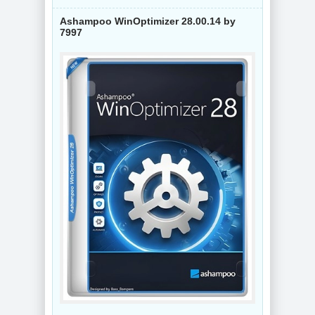
Ashampoo WinOptimizer 28.00.14 by
7997
NEW
NEW
Просмотр
документов
Конвертер видео
Adobe Acrobat Pro
Wondershare
2026.001.21771 by
UniConverter
KpoJIuK
17.4.5.648 by 7997
NEW
NEW
Видеоконвертер
Wondershare
Интернет
UniConverter
мессенджер
17.4.5.648 RePack
Telegram Desktop
by 7997
7.0.7 + Portable