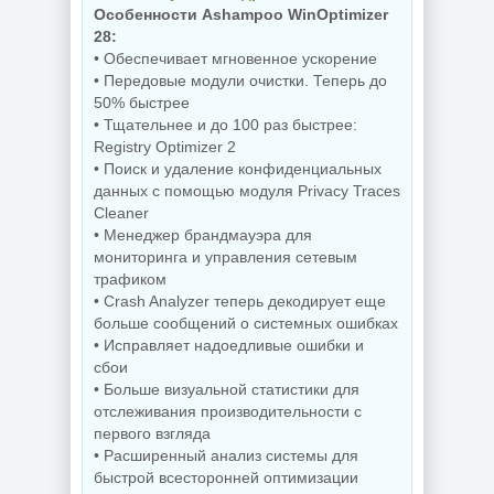
Особенности Ashampoo WinOptimizer
28:
• Обеспечивает мгновенное ускорение
Резервное
копирование
• Передовые модули очистки. Теперь до
Hasleo Backup
Редактор
50% быстрее
Suite 5.9.2.1 by
изображений Krita
• Тщательнее и до 100 раз быстрее:
Dodakaedr
5.3.3 by 7997
Registry Optimizer 2
• Поиск и удаление конфиденциальных
данных с помощью модуля Privacy Traces
NEW
NEW
Cleaner
• Менеджер брандмауэра для
мониторинга и управления сетевым
трафиком
Управление
• Crash Analyzer теперь декодирует еще
процессами
Захват снимков с
больше сообщений о системных ошибках
Windows Process
монитора
Lasso Pro
FastStone Capture
• Исправляет надоедливые ошибки и
18.2.3.42
11.3 by KpoJIuK
сбои
• Больше визуальной статистики для
отслеживания производительности с
первого взгляда
NEW
NEW
• Расширенный анализ системы для
быстрой всесторонней оптимизации