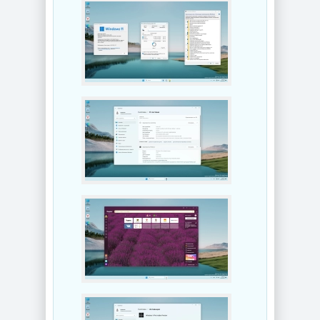
для Windows
Управление
AppControl
приложениями
1.4.0.415
Raven 1.1.0.0
NEW
NEW
Windows 10
Windows 11 Pro
Enterprise 2019
26H1 Build
LTSC Full Июль
28120.2546 by
2026
OneSmiLe
NEW
NEW
Windows 11 25H2
Windows 10 LTSC
Build 26200.8655
2019 x64 WPI by