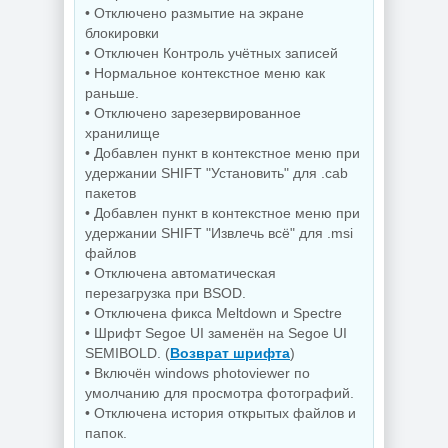
• Отключено размытие на экране
блокировки
• Отключен Контроль учётных записей
Управление
процессами
Захват снимков с
• Нормальное контекстное меню как
Windows Process
монитора
раньше.
Lasso Pro
FastStone Capture
• Отключено зарезервированное
18.2.3.42
11.3 by KpoJIuK
хранилище
• Добавлен пункт в контекстное меню при
удержании SHIFT "Установить" для .cab
NEW
NEW
пакетов
• Добавлен пункт в контекстное меню при
удержании SHIFT "Извлечь всё" для .msi
файлов
Скриншоты
• Отключена автоматическая
экрана TechSmith
перезагрузка при BSOD.
Windows 11 Pro
Snagit 26.3.1 build
26H1 Lite version
11825 by
• Отключена фикса Meltdown и Spectre
Build 28000.2525
elchupacabra
• Шрифт Segoe UI заменён на Segoe UI
SEMIBOLD. (
Возврат шрифта
)
• Включён windows photoviewer по
умолчанию для просмотра фотографий.
NEW
NEW
• Отключена история открытых файлов и
папок.