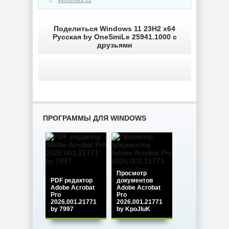
Windows 11
NEW
NEW
Поделиться Windows 11 23H2 x64
Русская by OneSmiLe 25941.1000 с
друзьями
Графический
Мониторинг
редактор Adobe
компьютера
Bridge 2026
CPUID HWMonitor
16.0.5.19 by 7997
1.65.1 + Portable
ПРОГРАММЫ ДЛЯ WINDOWS
NEW
NEW
Интернет
Просмотр
загрузчик Internet
PDF редактор
документов
Download Manager
Увеличение фото
Adobe Acrobat
Adobe Acrobat
6.43 Build 7 by
Topaz Gigapixel
Pro
Pro
KpoJIuK
1.3.2 by KpoJIuK
2026.001.21771
2026.001.21771
by 7997
by KpoJIuK