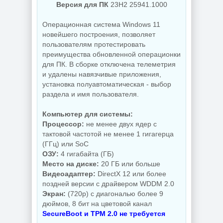
Версия для ПК
23H2 25941.1000
NEW
NEW
Операционная система Windows 11
новейшего построения, позволяет
пользователям протестировать
преимущества обновленной операционки
Украшение фото
для ПК. В сборке отключена телеметрия
ON1 Effects
и удалены навязчивые приложения,
PDF редактор
2026.5
установка полуавтоматическая - выбор
UPDF 2.5.7.0
20.5.0.19010
раздела и имя пользователя.
Компьютер для системы:
NEW
NEW
Процессор:
не менее двух ядер с
тактовой частотой не менее 1 гигагерца
(ГГц) или SoC
ОЗУ:
4 гигабайта (ГБ)
Место на диске:
20 ГБ или больше
Увеличение
Видеоадаптер:
DirectX 12 или более
Бэкап системы
изображений ON1
Hasleo Backup
Resize AI 2026.5
поздней версии с драйвером WDDM 2.0
Suite 5.9.2.1
20.5.0.19010
Экран:
(720p) с диагональю более 9
дюймов, 8 бит на цветовой канал
SecureBoot и TPM 2.0 не требуется