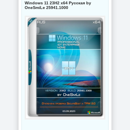
Windows 11 23H2 x64 Русская by
OneSmiLe 25941.1000
NEW
NEW
Видеоконвертер
Wondershare
Интернет
UniConverter
мессенджер
17.4.5.648 RePack
Telegram Desktop
by 7997
7.0.7 + Portable
NEW
NEW
Схемы курсоров
для
компьютерной
Создание
мышки (Cursors
коллажей Shotcut
concept scheme)
26.8.1 + Portable