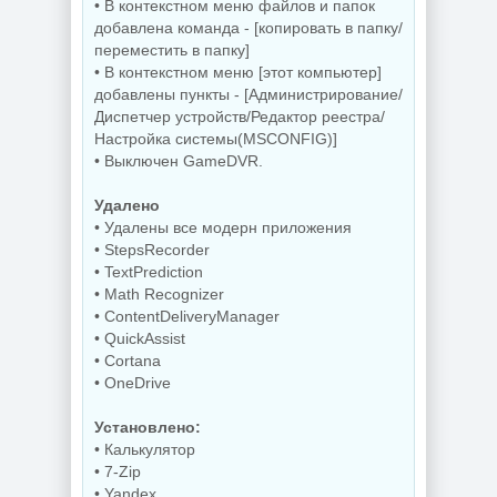
• В контекстном меню файлов и папок
Видеозапись с
добавлена команда - [копировать в папку/
монитора
Копирование
TechSmith
дисков
переместить в папку]
Camtasia 2026.1.4
BurnAware
• В контекстном меню [этот компьютер]
Build 18353 by
Professional |
добавлены пункты - [Администрирование/
elchupacabra
Premium 19.2
Диспетчер устройств/Редактор реестра/
Настройка системы(MSCONFIG)]
• Выключен GameDVR.
NEW
NEW
Удалено
• Удалены все модерн приложения
• StepsRecorder
• TextPrediction
Редактор
• Math Recognizer
Звуковой
изображений
редактор
FastStone Capture
• ContentDeliveryManager
GoldWave 7.05
11.3 + Portable
• QuickAssist
• Cortana
• OneDrive
NEW
NEW
Установлено:
• Калькулятор
• 7-Zip
Дефрагментатор
• Yandex