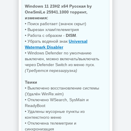
NEW
NEW
Windows 11 23H2 x64 Русская by
OneSmiLe 25941.1000 торрент,
изменения:
• Поиск работает (значок скрыт)
Редактор фото
Бесплатный
ON1 Photo RAW
антивирус
• Вырезан хлам\телеметрия
MAX 2026.5
Comodo Internet
• Работа с образом -
DISM
.
20.5.0.19010 +
Security Premium
• Убрать водяной знак
Universal
Creative Pack
12.4.0.8170 Final
Watermark Disabler
• Windows Defender по умолчанию
выключен, можно включать/выключать
NEW
NEW
через Defender Switch из меню пуск.
(Требуется перезагрузка)
Твики
Резервное
• Выключено восстановление системы
копирование
(Удалён WinRe.wim)
Hasleo Backup
Редактор
Suite 5.9.2.1 by
изображений Krita
• Отключено WSearch, SysMain и
Dodakaedr
5.3.3 by 7997
ReadyBoot
• Удалены мусорные пункты из
контекстного меню
• Отключена телеметрии и
NEW
NEW
синхронизация