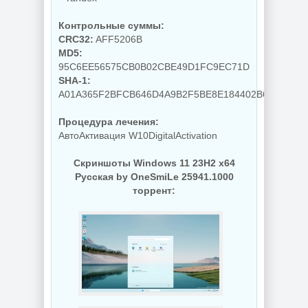
дисков O&O
Деинсталлятор
Defrag
программ IObit
Professional +
Контрольные суммы:
Uninstaller Pro
Server 31.3 Build
CRC32:
AFF5206B
15.6.0.6
26064 by KpoJIuK
MD5:
95C6EE56575CB0B02CBE49D1FC9EC71D
SHA-1:
NEW
NEW
A01A365F2BFCB646D4A9B2F5BE8E184402B64038
Процедура лечения:
АвтоАктивация W10DigitalActivation
PDF редактор
Скриншоты Windows 11 23H2 x64
Wondershare
Редактирование
PDFelement Pro
документов
Русская by OneSmiLe 25941.1000
12.1.28.4370
PDFgear 2.1.18
торрент:
NEW
NEW
Диспетчер задач