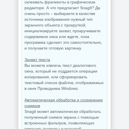
склеивать фрагменты в графическом
Видеозапись с
редакторе. А что предлагает SnagIt? Да
Скриншоты
монитора
экрана TechSmith
TechSmith
очень просто – выбираете в качестве
Snagit 26.3.1 build
Camtasia 2026.1.4
источника изображения нужный тип
11825 by
Build 18353 by
elchupacabra
elchupacabra
экранного объекта с прокруткой,
инициализируете захват, прокручиваете
содержимое окна или ждете, пока
программа сделает это самостоятельно,
NEW
NEW
и получаете готовую картинку.
Захват текста
Вы можете извлечь текст диалогового
Копирование
окна, который не поддается операции
дисков
копирования, или сформировать
BurnAware
Звуковой
Professional |
редактор
текстовый список файлов, отображаемых
Premium 19.2
GoldWave 7.05
в окне Проводника Windows.
Автоматическая обработка и сохранение
снимков
NEW
NEW
Snagit может автоматически обработать
полученный снимок экрана с помощью
встроенных фильтров, позволяющих
изменить размеры и масштаб