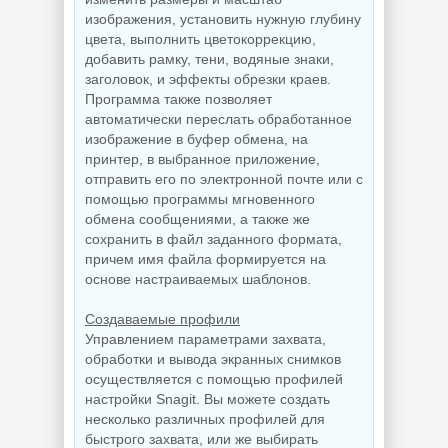
Редактор
Деинсталлятор
изображения, установить нужную глубину
изображений
программ IObit
цвета, выполнить цветокоррекцию,
FastStone Capture
Uninstaller Pro
11.3 + Portable
15.6.0.6
добавить рамку, тени, водяные знаки,
заголовок, и эффекты обрезки краев.
Программа также позволяет
автоматически переслать обработанное
NEW
NEW
изображение в буфер обмена, на
принтер, в выбранное приложение,
отправить его по электронной почте или с
Дефрагментатор
помощью программы мгновенного
дисков O&O
обмена сообщениями, а также же
Defrag
PDF редактор
сохранить в файл заданного формата,
Professional +
Wondershare
Server 31.3 Build
PDFelement Pro
причем имя файла формируется на
26064 by KpoJIuK
12.1.28.4370
основе настраиваемых шаблонов.
Создаваемые профили
Управлением параметрами захвата,
NEW
NEW
обработки и вывода экранных снимков
осуществляется с помощью профилей
настройки Snagit. Вы можете создать
несколько различных профилей для
Диспетчер задач
быстрого захвата, или же выбирать