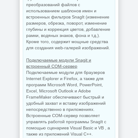
преобразований файлов с
использованием шаблонов имен и
NEW
NEW
встроенных фильтров SnagIt (изменение
размеров, обрезка, поворот, изменение
глубины и коррекция цветов, добавление
рамки, водяных знаков, фона и т.д.).
Кроме того, содержит мощные средства
Графический
для создания web-галерей изображений.
Видеоплеер для
редактор Adobe
ПК KMPlayer
Bridge 2026
4.2.3.37 Plus
16.0.5.19 by 7997
Подключаемые модули Snagit и
встроенный COM-сервер
Подключаемые модули для браузеров
Internet Explorer и Firefox, а также для
NEW
NEW
программ Microsoft Word, PowerPoint,
Excel, Microsoft Outlook и Adobe
FrameMaker обеспечивают быстрый и
удобный захват и вставку изображений
Интернет
Мониторинг
загрузчик Internet
непосредственно в приложениях.
компьютера
Download Manager
Встроенные COM-сервер позволяет
CPUID HWMonitor
6.43 Build 7 by
1.65.1 + Portable
KpoJIuK
управлять работой программы SnagIt с
помощью сценариев Visual Basic и VB , а
также из приложений Visual C++.