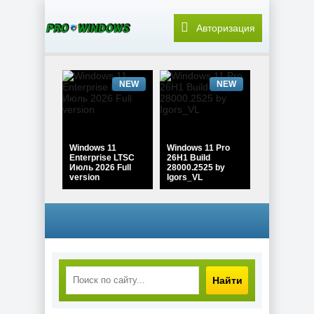
Авторизация
NEW
NEW
Windows 11
Windows 11 Pro
Enterprise LTSC
26H1 Build
Июль 2026 Full
28000.2525 by
version
Igors_VL
NEW
NEW
Найти
Windows 10 Pro
22H2 Game edition
Windows 11 Pro