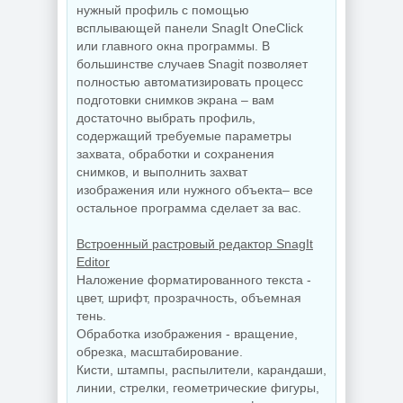
Редактирование
для Windows
нужный профиль с помощью
документов
AppControl
PDFgear 2.1.18
1.4.0.415
всплывающей панели SnagIt OneClick
или главного окна программы. В
большинстве случаев Snagit позволяет
полностью автоматизировать процесс
NEW
NEW
подготовки снимков экрана – вам
достаточно выбрать профиль,
содержащий требуемые параметры
захвата, обработки и сохранения
снимков, и выполнить захват
Windows 10
изображения или нужного объекта– все
Управление
Enterprise 2019
приложениями
LTSC Full Июль
остальное программа сделает за вас.
Raven 1.1.0.0
2026
Встроенный растровый редактор SnagIt
Editor
Наложение форматированного текста -
NEW
NEW
цвет, шрифт, прозрачность, объемная
тень.
Обработка изображения - вращение,
обрезка, масштабирование.
Windows 11 Pro
Кисти, штампы, распылители, карандаши,
26H1 Build
Windows 11 25H2
линии, стрелки, геометрические фигуры,
28120.2546 by
Build 26200.8655