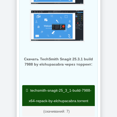
Скачать TechSmith Snagit 25.3.1 build
7988 by elchupacabra через торрент:
techsmith-snagit-25_3_1-build-7988-
x64-repack-by-elchupacabra.torrent
(cкачиваний: 7)