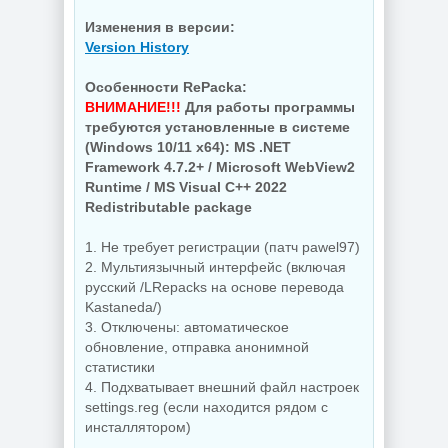
NEW
NEW
Изменения в версии:
Version History
Особенности RePacka:
ВНИМАНИЕ!!!
Для работы программы
Мастеринг
требуются установленные в системе
Увеличение фото
Steinberg -
Topaz Gigapixel
WaveLab 13 Pro
(Windows 10/11 x64): MS .NET
1.3.2 by KpoJIuK
13.0.30
Framework 4.7.2+ / Microsoft WebView2
Runtime / MS Visual C++ 2022
Redistributable package
NEW
NEW
1. Не требует регистрации (патч pawel97)
2. Мультиязычный интерфейс (включая
русский /LRepacks на основе перевода
Kastaneda/)
Ключи для
Запись
3. Отключены: автоматическое
программ EaseUS
загрузочных
обновление, отправка анонимной
Key Finder Pro
носителей Ventoy
4.1.7 by 7997
1.1.17
статистики
4. Подхватывает внешний файл настроек
settings.reg (если находится рядом с
инсталлятором)