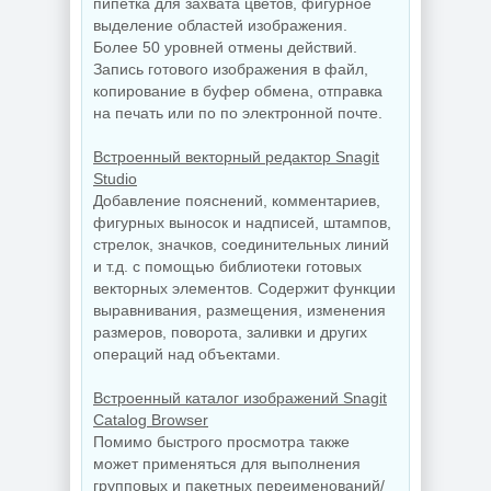
OneSmiLe
by Sergei Strelec
пипетка для захвата цветов, фигурное
выделение областей изображения.
Более 50 уровней отмены действий.
Запись готового изображения в файл,
NEW
NEW
копирование в буфер обмена, отправка
на печать или по по электронной почте.
Встроенный векторный редактор Snagit
Windows 11
Studio
SuperLite Pro
Добавление пояснений, комментариев,
Windows 10 LTSC
26H1 Build
2019 x64 WPI by
28000.2525 by
фигурных выносок и надписей, штампов,
AG 07.2026
Revision
стрелок, значков, соединительных линий
и т.д. с помощью библиотеки готовых
векторных элементов. Содержит функции
выравнивания, размещения, изменения
NEW
NEW
размеров, поворота, заливки и других
операций над объектами.
Сведение видео
Встроенный каталог изображений Snagit
Blackmagic
Design DaVinci
Catalog Browser
Resolve Studio
Создание
Помимо быстрого просмотра также
21.0.3 Build 7 by
электронных
KpoJIuK
схем KiCad 10.0.5
может применяться для выполнения
групповых и пакетных переименований/