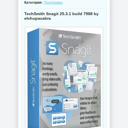
Категория:
Программы
TechSmith Snagit 25.3.1 build 7988 by
elchupacabra
NEW
NEW
Видеоконвертер
Конвертер видео
Wondershare
Wondershare
UniConverter
UniConverter
17.4.5.648 RePack
17.4.5.648 by 7997
by 7997
NEW
NEW
Схемы курсоров
Интернет
для
мессенджер
компьютерной
Telegram Desktop
мышки (Cursors
7.0.7 + Portable
concept scheme)