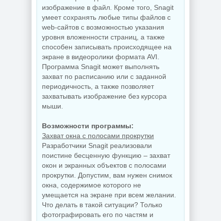
изображение в файл. Кроме того, Snagit
умеет сохранять любые типы файлов с
web-сайтов с возможностью указания
Управление
процессами
уровня вложенности страниц, а также
Редактор
Windows Process
способен записывать происходящее на
изображений Krita
Lasso Pro
5.3.3 by 7997
18.2.3.42
экране в видеоролики формата AVI.
Программа Snagit может выполнять
захват по расписанию или с заданной
периодичность, а также позволяет
NEW
NEW
захватывать изображение без курсора
мыши.
Возможности программы:
Захват окна с полосами прокрутки
Захват снимков с
Разработчики Snagit реализовали
монитора
Windows 11 Pro
FastStone Capture
26H1 Lite version
поистине бесценную функцию – захват
11.3 by KpoJIuK
Build 28000.2525
окон и экранных объектов с полосами
прокрутки. Допустим, вам нужен снимок
окна, содержимое которого не
умещается на экране при всем желании.
NEW
NEW
Что делать в такой ситуации? Только
фотографировать его по частям и