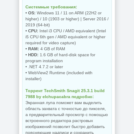
NEW
NEW
Системные требования:
• OS:
Windows 11 / 11 on ARM (22H2 or
higher) / 10 (1903 or higher) | Server 2016 /
2019 (64-bit)
Редактор фото
Увеличение
ON1 Photo RAW
• CPU:
Intel i3 CPU / AMD equivalent (Intel
изображений ON1
MAX 2026.5
i5 CPU 6th gen / AMD equivalent or higher
Resize AI 2026.5
20.5.0.19010 +
20.5.0.19010
Creative Pack
required for video capture)
• RAM:
4 GB of RAM
• HDD:
1.6 GB of hard-disk space for
program installation
NEW
NEW
• .NET 4.7.2 or later
• WebView2 Runtime (included with
installer)
Бесплатный
Резервное
Торрент TechSmith Snagit 25.3.1 build
антивирус
копирование
7988 by elchupacabra подробно:
Comodo Internet
Hasleo Backup
Security Premium
Suite 5.9.2.1 by
Экранная лупа поможет вам выделить
12.4.0.8170 Final
Dodakaedr
область захвата с точностью до пикселя,
а предварительный просмотр с помощью
встроенного редактора растровых
изображений позволит быстро добавить
NEW
NEW
поясняющие надписи и сохранить