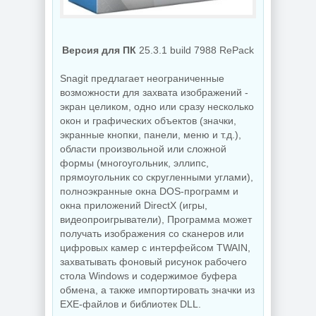
NEW
NEW
Версия для ПК
25.3.1 build 7988 RePack
Snagit предлагает неограниченные
возможности для захвата изображений -
Создание
экран целиком, одно или сразу несколько
коллажей Shotcut
PDF редактор
26.8.1 + Portable
UPDF 2.5.7.0
окон и графических объектов (значки,
экранные кнопки, панели, меню и т.д.),
области произвольной или сложной
формы (многоугольник, эллипс,
NEW
NEW
прямоугольник со скругленными углами),
полноэкранные окна DOS-программ и
окна приложений DirectX (игры,
видеопроигрыватели), Программа может
получать изображения со сканеров или
Украшение фото
цифровых камер с интерфейсом TWAIN,
ON1 Effects
Бэкап системы
2026.5
Hasleo Backup
захватывать фоновый рисунок рабочего
20.5.0.19010
Suite 5.9.2.1
стола Windows и содержимое буфера
обмена, а также импортировать значки из
EXE-файлов и библиотек DLL.