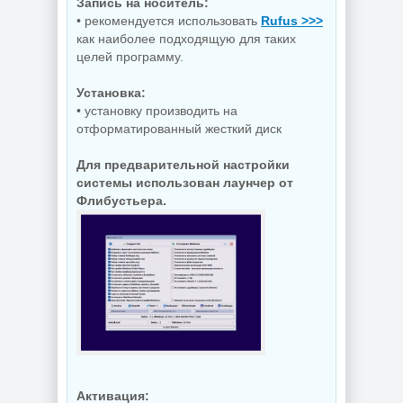
OneSmiLe
by Sergei Strelec
Запись на носитель:
• рекомендуется использовать
Rufus >>>
как наиболее подходящую для таких
целей программу.
NEW
NEW
Установка:
• установку производить на
отформатированный жесткий диск
Windows 11
SuperLite Pro
Для предварительной настройки
Windows 10 LTSC
26H1 Build
2019 x64 WPI by
28000.2525 by
системы использован лаунчер от
AG 07.2026
Revision
Флибустьера.
NEW
NEW
Сведение видео
Blackmagic
Design DaVinci
Resolve Studio
Создание
21.0.3 Build 7 by
электронных
KpoJIuK
схем KiCad 10.0.5
Активация: