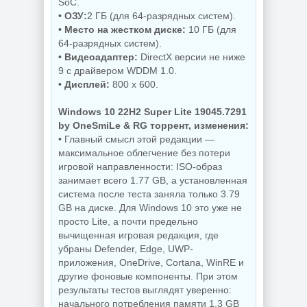
SoC.
NEW
NEW
• ОЗУ:
2 ГБ (для 64-разрядных систем).
• Место на жестком диске:
10 ГБ (для
64-разрядных систем).
• Видеоадаптер:
DirectX версии не ниже
Редактор фото
Увеличение
ON1 Photo RAW
9 с драйвером WDDM 1.0.
изображений ON1
MAX 2026.5
• Дисплей:
800 x 600.
Resize AI 2026.5
20.5.0.19010 +
20.5.0.19010
Creative Pack
Windows 10 22H2 Super Lite 19045.7291
by OneSmiLe & RG торрент, изменения:
• Главный смысл этой редакции —
NEW
NEW
максимальное облегчение без потери
игровой направленности: ISO-образ
занимает всего 1.77 GB, а установленная
система после теста заняла только 3.79
Бесплатный
Резервное
GB на диске. Для Windows 10 это уже не
антивирус
копирование
просто Lite, а почти предельно
Comodo Internet
Hasleo Backup
Security Premium
Suite 5.9.2.1 by
вычищенная игровая редакция, где
12.4.0.8170 Final
Dodakaedr
убраны Defender, Edge, UWP-
приложения, OneDrive, Cortana, WinRE и
другие фоновые компоненты. При этом
результаты тестов выглядят уверенно:
NEW
NEW
начального потребления памяти 1.3 GB