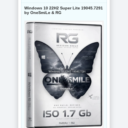
Windows 10 22H2 Super Lite 19045.7291
by OneSmiLe & RG
NEW
NEW
Видеоконвертер
Конвертер видео
Wondershare
Wondershare
UniConverter
UniConverter
17.4.5.648 RePack
17.4.5.648 by 7997
by 7997
NEW
NEW
Схемы курсоров
Интернет
для
мессенджер
компьютерной
Telegram Desktop
мышки (Cursors
7.0.7 + Portable
concept scheme)