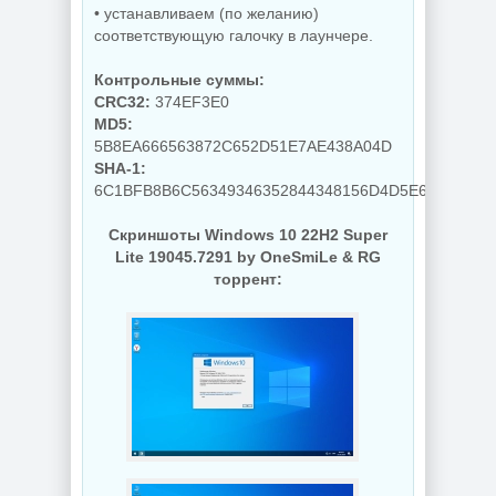
• устанавливаем (по желанию)
соответствующую галочку в лаунчере.
NEW
NEW
Контрольные суммы:
CRC32:
374EF3E0
MD5:
5B8EA666563872C652D51E7AE438A04D
Графический
SHA-1:
Видеоплеер для
редактор Adobe
ПК KMPlayer
Bridge 2026
6C1BFB8B6C56349346352844348156D4D5E65187
4.2.3.37 Plus
16.0.5.19 by 7997
Скриншоты Windows 10 22H2 Super
Lite 19045.7291 by OneSmiLe & RG
торрент:
NEW
NEW
Интернет
Мониторинг
загрузчик Internet
компьютера
Download Manager
CPUID HWMonitor
6.43 Build 7 by
1.65.1 + Portable
KpoJIuK