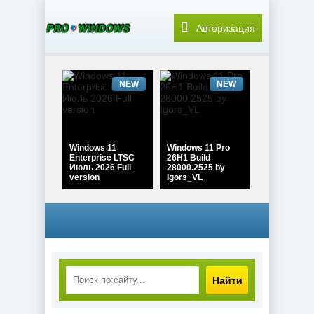
Авторизация
NEW
NEW
Windows 11
Windows 11 Pro
Enterprise LTSC
26H1 Build
Июль 2026 Full
28000.2525 by
version
Igors_VL
NEW
NEW
Найти
Windows 10 Pro
22H2 Game edition
Windows 11 Pro