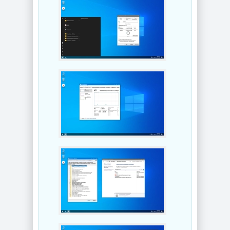
NEW
NEW
Мастеринг
Увеличение фото
Steinberg -
Topaz Gigapixel
WaveLab 13 Pro
1.3.2 by KpoJIuK
13.0.30
NEW
NEW
Ключи для
Запись
программ EaseUS
загрузочных
Key Finder Pro
носителей Ventoy
4.1.7 by 7997
1.1.17