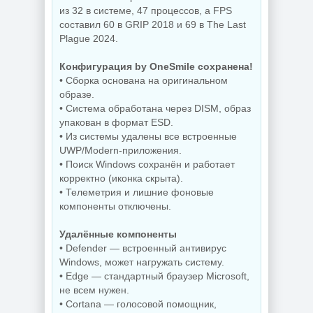
из 32 в системе, 47 процессов, а FPS
составил 60 в GRIP 2018 и 69 в The Last
Plague 2024.
Управление
процессами
Редактор
Windows Process
Конфигурация by OneSmile сохранена!
изображений Krita
Lasso Pro
5.3.3 by 7997
18.2.3.42
• Сборка основана на оригинальном
образе.
• Система обработана через DISM, образ
упакован в формат ESD.
NEW
NEW
• Из системы удалены все встроенные
UWP/Modern-приложения.
• Поиск Windows сохранён и работает
корректно (иконка скрыта).
• Телеметрия и лишние фоновые
Захват снимков с
компоненты отключены.
монитора
Windows 11 Pro
FastStone Capture
26H1 Lite version
11.3 by KpoJIuK
Build 28000.2525
Удалённые компоненты
• Defender — встроенный антивирус
Windows, может нагружать систему.
• Edge — стандартный браузер Microsoft,
NEW
NEW
не всем нужен.
• Cortana — голосовой помощник,