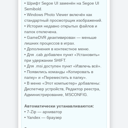
Редактирование
для Windows
• Шрифт Segoe UI заменён на Segoe UI
документов
AppControl
PDFgear 2.1.18
1.4.0.415
Semibold.
• Windows Photo Viewer включён как
стандартный просмотрщик изображений.
• История недавно открытых файлов и
NEW
NEW
папок отключена.
• GameDVR деактивирован — меньше
лишних процессов в играх.
• Дополнения в контекстное меню.
• Для .cab добавлен пункт «Установить»
Windows 10
при удержании SHIFT.
Управление
Enterprise 2019
приложениями
LTSC Full Июль
• Для .msi доступен пункт «Извлечь всё».
Raven 1.1.0.0
2026
• Появились команды «Копировать в
папку» и «Переместить в папку».
• В меню «Этот компьютер» добавлены:
Диспетчер устройств, Редактор реестра,
NEW
NEW
Администрирование, MSCONFIG.
Автоматически устанавливаются:
• 7-Zip — архиватор
Windows 11 Pro
• Yandex — браузер
26H1 Build
Windows 11 25H2
28120.2546 by
Build 26200.8655