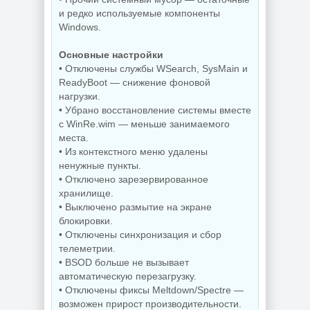
Редактор
Деинсталлятор
и редко используемые компоненты
изображений
программ IObit
Windows.
FastStone Capture
Uninstaller Pro
11.3 + Portable
15.6.0.6
Основные настройки
• Отключены службы WSearch, SysMain и
ReadyBoot — снижение фоновой
NEW
NEW
нагрузки.
• Убрано восстановление системы вместе
с WinRe.wim — меньше занимаемого
Дефрагментатор
места.
дисков O&O
• Из контекстного меню удалены
Defrag
PDF редактор
ненужные пункты.
Professional +
Wondershare
Server 31.3 Build
PDFelement Pro
• Отключено зарезервированное
26064 by KpoJIuK
12.1.28.4370
хранилище.
• Выключено размытие на экране
блокировки.
• Отключены синхронизация и сбор
NEW
NEW
телеметрии.
• BSOD больше не вызывает
автоматическую перезагрузку.
• Отключены фиксы Meltdown/Spectre —
Диспетчер задач
возможен прирост производительности.