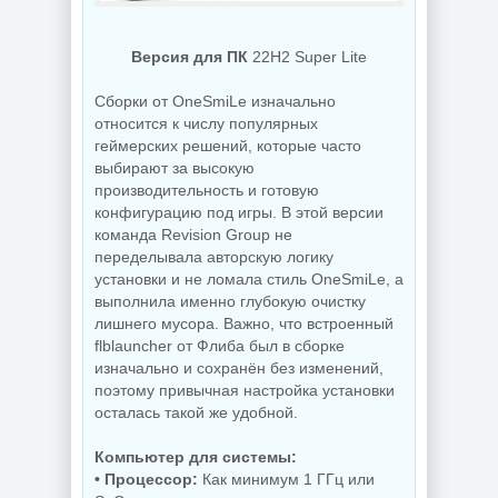
NEW
NEW
Версия для ПК
22H2 Super Lite
Сборки от OneSmiLe изначально
относится к числу популярных
геймерских решений, которые часто
Создание
выбирают за высокую
коллажей Shotcut
PDF редактор
26.8.1 + Portable
UPDF 2.5.7.0
производительность и готовую
конфигурацию под игры. В этой версии
команда Revision Group не
переделывала авторскую логику
NEW
NEW
установки и не ломала стиль OneSmiLe, а
выполнила именно глубокую очистку
лишнего мусора. Важно, что встроенный
flblauncher от Флиба был в сборке
изначально и сохранён без изменений,
Украшение фото
поэтому привычная настройка установки
ON1 Effects
Бэкап системы
2026.5
Hasleo Backup
осталась такой же удобной.
20.5.0.19010
Suite 5.9.2.1
Компьютер для системы:
• Процессор:
Как минимум 1 ГГц или