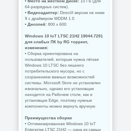
• Место на жестком диске:
10 ГБ (для
NEW
NEW
64-разрядных систем).
• Видеоадаптер:
DirectX версии не ниже
9 с драйвером WDDM 1.0.
• Дисплей:
800 x 600.
Редактор фото
Бесплатный
ON1 Photo RAW
антивирус
MAX 2026.5
Comodo Internet
Windows 10 IoT LTSC 21H2 19044.7291
20.5.0.19010 +
Security Premium
Creative Pack
12.4.0.8170 Final
для слабых ПК by RG торрент,
изменения:
• Сборка ориентирована на
пользователей, которым нужна лёгкая
NEW
NEW
Windows 10 LTSC без лишнего
потребительского мусора, но с
сохранением важных возможностей
системы. Microsoft Store не установлен
Резервное
изначально, однако его установщик
копирование
находится на Рабочем столе, как и
Hasleo Backup
Редактор
Suite 5.9.2.1 by
изображений Krita
установщик Edge, поэтому нужные
Dodakaedr
5.3.3 by 7997
компоненты можно вернуть вручную.
Преимущества сборки
• Оптимизированная Windows 10 IoT
NEW
NEW
Enterprise LTSC 21H2 — одна из самых