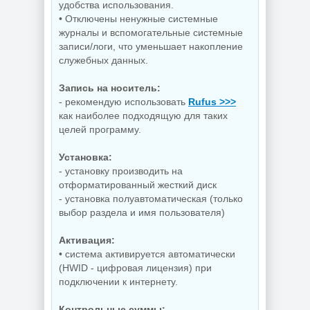
удобства использования.
NEW
NEW
• Отключены ненужные системные
журналы и вспомогательные системные
записи/логи, что уменьшает накопление
служебных данных.
Мастеринг
Ключи для
Запись на носитель:
Steinberg -
программ EaseUS
WaveLab 13 Pro
Key Finder Pro
- рекомендую использовать
Rufus >>>
13.0.30
4.1.7 by 7997
как наиболее подходящую для таких
целей программу.
Установка:
NEW
NEW
- установку производить на
отформатированный жесткий диск
- установка полуавтоматическая (только
выбор раздела и имя пользователя)
Запись
загрузочных
Плеер для ПК
Активация:
носителей Ventoy
KMPlayer 64X
1.1.17
2026.7.24.12
• система активируется автоматически
(HWID - цифровая лицензия) при
подключении к интернету.
Контрольные суммы: