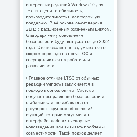
интересных редакций Windows 10 для
тех, кто ценит стабильность,
производительность и долгосрочную
Управление
процессами
Захват снимков с
поддержку. В её основе лежит версия
Windows Process
монитора
21H2 с расширенным жизненным циклом,
Lasso Pro
FastStone Capture
18.2.3.42
11.3 by KpoJIuK
благодаря чему обновления
безопасности будут выпускаться до 2032
года. Это позволяет не задумываться о
скором переходе на новую ОС и
NEW
NEW
сосредоточиться на работе или
развлечениях.
• Главное отличие LTSC от обычных
Скриншоты
редакций Windows заключается в
экрана TechSmith
подходе к обновлениям. Система
Windows 11 Pro
Snagit 26.3.1 build
26H1 Lite version
11825 by
получает исправления безопасности и
Build 28000.2525
elchupacabra
стабильности, но избавлена от
регулярных крупных обновлений
функций, которые могут менять
интерфейс, добавлять спорные
NEW
NEW
нововведения или вызывать проблемы
совместимости. Такой подход делает