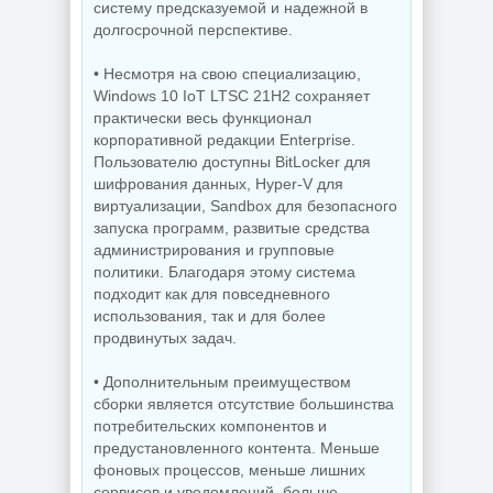
систему предсказуемой и надежной в
Видеозапись с
долгосрочной перспективе.
монитора
Копирование
TechSmith
дисков
Camtasia 2026.1.4
BurnAware
• Несмотря на свою специализацию,
Build 18353 by
Professional |
elchupacabra
Premium 19.2
Windows 10 IoT LTSC 21H2 сохраняет
практически весь функционал
корпоративной редакции Enterprise.
Пользователю доступны BitLocker для
NEW
NEW
шифрования данных, Hyper-V для
виртуализации, Sandbox для безопасного
запуска программ, развитые средства
администрирования и групповые
политики. Благодаря этому система
Редактор
подходит как для повседневного
Звуковой
изображений
редактор
FastStone Capture
использования, так и для более
GoldWave 7.05
11.3 + Portable
продвинутых задач.
• Дополнительным преимуществом
сборки является отсутствие большинства
NEW
NEW
потребительских компонентов и
предустановленного контента. Меньше
фоновых процессов, меньше лишних
Дефрагментатор
сервисов и уведомлений, больше