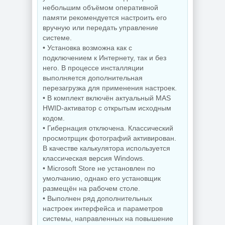
небольшим объёмом оперативной
памяти рекомендуется настроить его
NEW
NEW
вручную или передать управление
системе.
• Установка возможна как с
подключением к Интернету, так и без
него. В процессе инсталляции
Графический
Мониторинг
выполняется дополнительная
редактор Adobe
компьютера
Bridge 2026
CPUID HWMonitor
перезагрузка для применения настроек.
16.0.5.19 by 7997
1.65.1 + Portable
• В комплект включён актуальный MAS
HWID-активатор с открытым исходным
кодом.
• Гибернация отключена. Классический
NEW
NEW
просмотрщик фотографий активирован.
В качестве калькулятора используется
классическая версия Windows.
• Microsoft Store не установлен по
Интернет
загрузчик Internet
умолчанию, однако его установщик
Download Manager
Увеличение фото
размещён на рабочем столе.
6.43 Build 7 by
Topaz Gigapixel
KpoJIuK
1.3.2 by KpoJIuK
• Выполнен ряд дополнительных
настроек интерфейса и параметров
системы, направленных на повышение