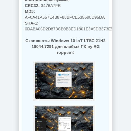
CRC32:
3476A7FB
MD5:
AF0A41A557E4B8F88BFCE535698D95DA
SHA-1:
0DABA06D2D873CB0B3ED1801E3A5DB373E580957
Скриншоты Windows 10 IoT LTSC 21H2
19044.7291 для слабых ПК by RG
торрент: