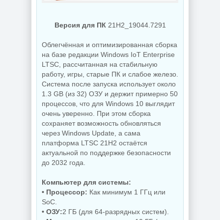
NEW
NEW
Версия для ПК
21H2_19044.7291
Облегчённая и оптимизированная сборка
на базе редакции Windows IoT Enterprise
Украшение фото
LTSC, рассчитанная на стабильную
ON1 Effects
работу, игры, старые ПК и слабое железо.
PDF редактор
2026.5
UPDF 2.5.7.0
20.5.0.19010
Система после запуска использует около
1.3 GB (из 32) ОЗУ и держит примерно 50
процессов, что для Windows 10 выглядит
очень уверенно. При этом сборка
NEW
NEW
сохраняет возможность обновляться
через Windows Update, а сама
платформа LTSC 21H2 остаётся
актуальной по поддержке безопасности
до 2032 года.
Увеличение
Бэкап системы
изображений ON1
Hasleo Backup
Resize AI 2026.5
Компьютер для системы:
Suite 5.9.2.1
20.5.0.19010
• Процессор:
Как минимум 1 ГГц или
SoC.
• ОЗУ:
2 ГБ (для 64-разрядных систем).