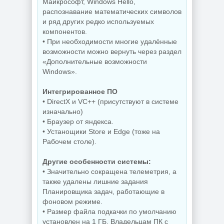
by Sergei Strelec
AG 07.2026
Майкрософт, Windows Hello,
распознавание математических символов
и ряд других редко используемых
компонентов.
NEW
NEW
• При необходимости многие удалённые
возможности можно вернуть через раздел
«Дополнительные возможности
Сведение видео
Windows».
Windows 11
Blackmagic
SuperLite Pro
Design DaVinci
Интегрированное ПО
26H1 Build
Resolve Studio
28000.2525 by
21.0.3 Build 7 by
• DirectX и VC++ (присутствуют в системе
Revision
KpoJIuK
изначально)
• Браузер от яндекса.
• Устанощики Store и Edge (тоже на
Рабочем столе).
NEW
NEW
Другие особенности системы:
• Значительно сокращена телеметрия, а
также удалены лишние задания
Планировщика задач, работающие в
Создание
Видеоплеер для
фоновом режиме.
электронных
ПК KMPlayer
схем KiCad 10.0.5
4.2.3.37 Plus
• Размер файла подкачки по умолчанию
установлен на 1 ГБ. Владельцам ПК с