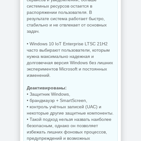
дисков O&O
Деинсталлятор
Defrag
системных ресурсов остается в
программ IObit
Professional +
распоряжении пользователя. В
Uninstaller Pro
Server 31.3 Build
15.6.0.6
26064 by KpoJIuK
результате система работает быстро,
стабильно и не отвлекает от основных
задач.
NEW
NEW
• Windows 10 IoT Enterprise LTSC 21H2
часто выбирают пользователи, которым
нужна максимально надежная и
долговечная версия Windows без лишних
экспериментов Microsoft и постоянных
PDF редактор
изменений.
Wondershare
Редактирование
PDFelement Pro
документов
12.1.28.4370
PDFgear 2.1.18
Деактивированы:
• Защитник Windows,
• брандмауэр + SmartScreen,
• контроль учётных записей (UAC) и
NEW
NEW
некоторые другие защитные компоненты.
• Такой подход нельзя назвать наиболее
безопасным, однако он позволяет
избежать лишних фоновых процессов,
Диспетчер задач
предупреждений и возможных