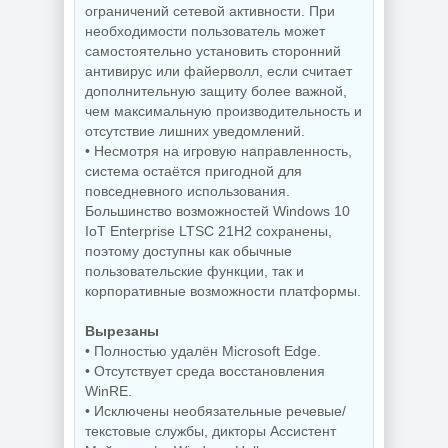
для Windows
Управление
ограничений сетевой активности. При
AppControl
приложениями
1.4.0.415
Raven 1.1.0.0
необходимости пользователь может
самостоятельно установить сторонний
антивирус или файерволл, если считает
дополнительную защиту более важной,
NEW
NEW
чем максимальную производительность и
отсутствие лишних уведомлений.
• Несмотря на игровую направленность,
система остаётся пригодной для
повседневного использования.
Windows 10
Windows 11 Pro
Большинство возможностей Windows 10
Enterprise 2019
26H1 Build
LTSC Full Июль
28120.2546 by
IoT Enterprise LTSC 21H2 сохранены,
2026
OneSmiLe
поэтому доступны как обычные
пользовательские функции, так и
корпоративные возможности платформы.
NEW
NEW
Вырезаны
• Полностью удалён Microsoft Edge.
• Отсутствует среда восстановления
WinRE.
• Исключены необязательные речевые/
Windows 11 25H2
Windows 10 LTSC
текстовые службы, дикторы Ассистент
Build 26200.8655
2019 x64 WPI by