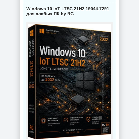
Windows 10 IoT LTSC 21H2 19044.7291
для слабых ПК by RG
NEW
NEW
Видеоконвертер
Wondershare
Интернет
UniConverter
мессенджер
17.4.5.648 RePack
Telegram Desktop
by 7997
7.0.7 + Portable
NEW
NEW
Схемы курсоров
для
компьютерной
Создание
мышки (Cursors
коллажей Shotcut
concept scheme)
26.8.1 + Portable