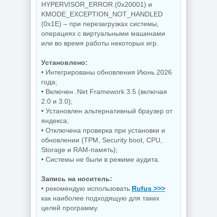
HYPERVISOR_ERROR (0x20001) и
KMODE_EXCEPTION_NOT_HANDLED
Редактор
(0x1E) – при перезагрузках системы,
Звуковой
изображений
операциях с виртуальными машинами
редактор
FastStone Capture
GoldWave 7.05
11.3 + Portable
или во время работы некоторых игр.
Установлено:
• Интегрированы обновления Июнь 2026
NEW
NEW
года;
• Включен .Net Framework 3.5 (включая
2.0 и 3.0);
Дефрагментатор
• Установлен альтернативный браузер от
дисков O&O
яндекса;
Деинсталлятор
Defrag
программ IObit
Professional +
• Отключена проверка при установки и
Uninstaller Pro
Server 31.3 Build
обновлении (TPM, Security boot, CPU,
15.6.0.6
26064 by KpoJIuK
Storage и RAM-память);
• Системы не были в режиме аудита.
Запись на носитель:
NEW
NEW
• рекомендую использовать
Rufus >>>
как наиболее подходящую для таких
целей программу.