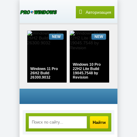
Авторизация
NEW
NEW
Windows 10 Pro
Windows 11 Pro
22H2 Lite Build
26H2 Build
19045.7548 by
26300.9032
Revision
NEW
NEW
Найти
Windows 10
Enterprise 2021
PDF редактор
LTSC x64 Full
Adobe Acrobat Pro