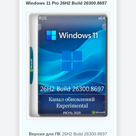
Windows 11 Pro 26H2 Build 26300.8697
NEW
NEW
Схемы курсоров
для
компьютерной
Создание
мышки (Cursors
коллажей Shotcut
concept scheme)
26.8.1 + Portable
NEW
NEW
Украшение фото
ON1 Effects
PDF редактор
2026.5
UPDF 2.5.7.0
20.5.0.19010
Версия для ПК
26H2 Build 26300.8697