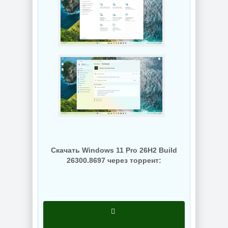
Revision
KpoJIuK
NEW
NEW
Создание
Видеоплеер для
электронных
ПК KMPlayer
схем KiCad 10.0.5
4.2.3.37 Plus
NEW
NEW
Скачать Windows 11 Pro 26H2 Build
26300.8697 через торрент:
Графический
Мониторинг
редактор Adobe
компьютера
Bridge 2026
CPUID HWMonitor
16.0.5.19 by 7997
1.65.1 + Portable