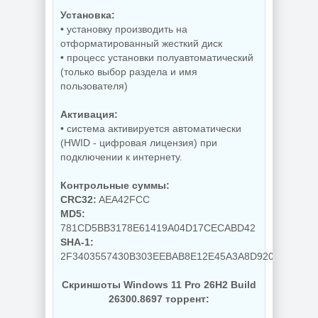
PDF редактор
Установка:
Wondershare
Редактирование
• установку производить на
PDFelement Pro
документов
12.1.28.4370
PDFgear 2.1.18
отформатированный жесткий диск
• процесс установки полуавтоматический
(только выбор раздела и имя
пользователя)
NEW
NEW
Активация:
• система активируется автоматически
(HWID - цифровая лицензия) при
подключении к интернету.
Диспетчер задач
для Windows
Управление
AppControl
приложениями
Контрольные суммы:
1.4.0.415
Raven 1.1.0.0
CRC32:
AEA42FCC
MD5:
781CD5BB3178E61419A04D17CECABD42
SHA-1:
NEW
NEW
2F3403557430B303EEBAB8E12E45A3A8D920A10E
Скриншоты Windows 11 Pro 26H2 Build
26300.8697 торрент:
Windows 10
Windows 11 Pro