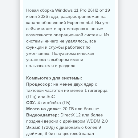
Новая сборка Windows 11 Pro 26H2 от 19
NEW
NEW
июня 2026 года, распространяемая на
канале обновлений Experimental. Вы уже
сейчас можете протестировать новые
возможности операционной системы. Из
Увеличение
системы ничего не удалялось, все
Бэкап системы
изображений ON1
функции и службы работают по
Hasleo Backup
Resize AI 2026.5
Suite 5.9.2.1
20.5.0.19010
умолчанию. Полуавтоматическая
установка с выбором имени
пользователя и раздела.
NEW
NEW
Компьютер для системы:
Процессор:
не менее двух ядер с
тактовой частотой не менее 1 гигагерца
(ГГц) или SoC
Редактор фото
Бесплатный
ОЗУ:
4 гигабайта (ГБ)
ON1 Photo RAW
антивирус
MAX 2026.5
Comodo Internet
Место на диске:
20 ГБ или больше
20.5.0.19010 +
Security Premium
Видеоадаптер:
DirectX 12 или более
Creative Pack
12.4.0.8170 Final
поздней версии с драйвером WDDM 2.0
Экран:
(720p) с диагональю более 9
дюймов, 8 бит на цветовой канал