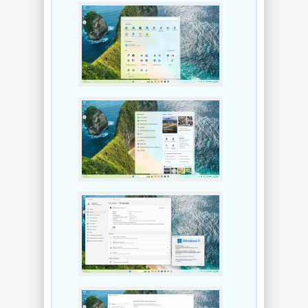
Enterprise 2019
26H1 Build
LTSC Full Июль
28120.2546 by
2026
OneSmiLe
NEW
NEW
Windows 11 25H2
Windows 10 LTSC
Build 26200.8655
2019 x64 WPI by
by Sergei Strelec
AG 07.2026
NEW
NEW
Сведение видео
Windows 11
Blackmagic
SuperLite Pro
Design DaVinci
26H1 Build
Resolve Studio
28000.2525 by
21.0.3 Build 7 by