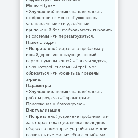
Меню «Пуск»
• Улучшение:
повышена надёжность
отображения в меню «Пуск» вновь
Скриншоты
экрана TechSmith
установленных или удалённых
Windows 11 Pro
Snagit 26.3.1 build
приложений без необходимости выходить
26H1 Lite version
11825 by
Build 28000.2525
elchupacabra
из системы или перезагружаться.
Панель задач
• Исправлено:
устранена проблема у
инсайдеров, использующих новый
NEW
NEW
вариант уменьшенной «Панели задач»,
из-за которой системный трей мог
обрезаться или уходить за пределы
Видеозапись с
экрана.
монитора
Копирование
Параметры
TechSmith
дисков
Camtasia 2026.1.4
BurnAware
• Улучшение:
повышена надёжность
Build 18353 by
Professional |
работы раздела «Параметры >
elchupacabra
Premium 19.2
Приложения > Автозагрузка».
Виртуализация
• Исправлено:
устранена проблема, из-
за которой после установки последних
NEW
NEW
сборок на некоторых устройствах могли
возникать системные сбои с ошибками