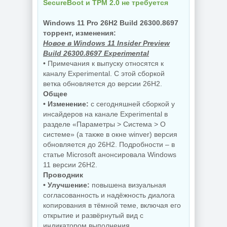
SecureBoot и TPM 2.0 не требуется
NEW
NEW
Windows 11 Pro 26H2 Build 26300.8697
торрент, изменения:
Новое в Windows 11 Insider Preview
Резервное
копирование
Build 26300.8697 Experimental
Hasleo Backup
Редактор
• Примечания к выпуску относятся к
Suite 5.9.2.1 by
изображений Krita
Dodakaedr
5.3.3 by 7997
каналу Experimental. С этой сборкой
ветка обновляется до версии 26H2.
Общее
• Изменение:
с сегодняшней сборкой у
NEW
NEW
инсайдеров на канале Experimental в
разделе «Параметры > Система > О
системе» (а также в окне winver) версия
обновляется до 26H2. Подробности – в
Управление
статье Microsoft анонсировала Windows
процессами
Захват снимков с
Windows Process
монитора
11 версии 26H2.
Lasso Pro
FastStone Capture
Проводник
18.2.3.42
11.3 by KpoJIuK
• Улучшение:
повышена визуальная
согласованность и надёжность диалога
копирования в тёмной теме, включая его
открытие и развёрнутый вид с
NEW
NEW
индикатором выполнения.