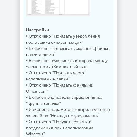
2026
OneSmiLe
NEW
NEW
Настройки
• Отключено "Показать уведомления
поставщика синхронизации"
• Включено "Показывать скрытые файлы,
папки и диски"
Windows 11 25H2
Windows 10 LTSC
Build 26200.8655
2019 x64 WPI by
• Включено "Уменьшить интервал между
by Sergei Strelec
AG 07.2026
элементами (Компактный вид)"
• Отключено "Показать часто
используемые папки"
• Отключено "Показать файлы из
NEW
NEW
Office.com"
• Включён вид панели управления на
"Крупные значки"
Сведение видео
• Изменены параметры контроля учётных
Windows 11
Blackmagic
записей на "Никогда не уведомлять"
SuperLite Pro
Design DaVinci
26H1 Build
Resolve Studio
• Отключено "Получать советы и
28000.2525 by
21.0.3 Build 7 by
предложения при использовании
Revision
KpoJIuK
Windows"