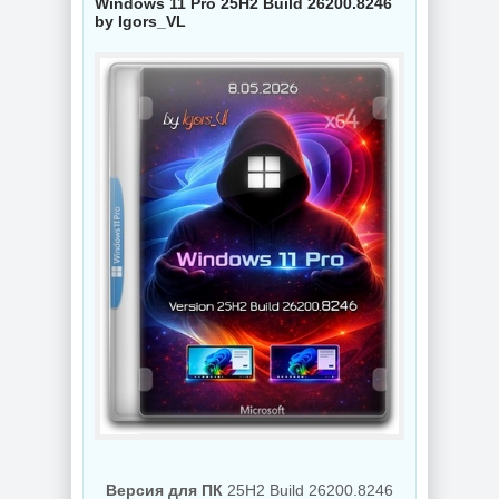
Windows 11 Pro 25H2 Build 26200.8246
by Igors_VL
NEW
NEW
Просмотр
документов
Конвертер видео
Adobe Acrobat Pro
Wondershare
2026.001.21771 by
UniConverter
KpoJIuK
17.4.5.648 by 7997
NEW
NEW
Видеоконвертер
Wondershare
Интернет
UniConverter
мессенджер
17.4.5.648 RePack
Telegram Desktop
by 7997
7.0.7 + Portable
Версия для ПК
25H2 Build 26200.8246