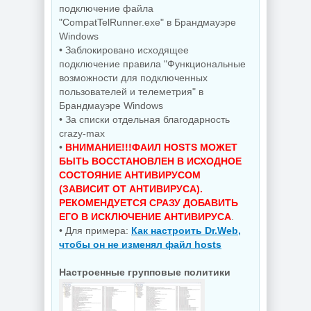
Wondershare
Редактирование
подключение файла
PDFelement Pro
документов
12.1.28.4370
PDFgear 2.1.18
"CompatTelRunner.exe" в Брандмауэре
Windows
• Заблокировано исходящее
подключение правила "Функциональные
NEW
NEW
возможности для подключенных
пользователей и телеметрия" в
Брандмауэре Windows
• За списки отдельная благодарность
crazy-max
Диспетчер задач
для Windows
Управление
•
ВНИМАНИЕ!!!ФАИЛ HOSTS МОЖЕТ
AppControl
приложениями
БЫТЬ ВОССТАНОВЛЕН В ИСХОДНОЕ
1.4.0.415
Raven 1.1.0.0
СОСТОЯНИЕ АНТИВИРУСОМ
(ЗАВИСИТ ОТ АНТИВИРУСА).
РЕКОМЕНДУЕТСЯ СРАЗУ ДОБАВИТЬ
ЕГО В ИСКЛЮЧЕНИЕ АНТИВИРУСА
.
NEW
NEW
• Для примера:
Как настроить Dr.Web,
чтобы он не изменял файл hosts
Настроенные групповые политики
Windows 10
Windows 11 Pro
Enterprise 2019
26H1 Build
LTSC Full Июль
28120.2546 by