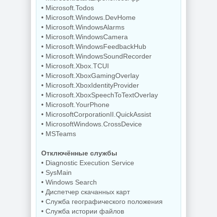
• Microsoft.Todos
• Microsoft.Windows.DevHome
• Microsoft.WindowsAlarms
Резервное
копирование
• Microsoft.WindowsCamera
Hasleo Backup
Редактор
• Microsoft.WindowsFeedbackHub
Suite 5.9.2.1 by
изображений Krita
Dodakaedr
5.3.3 by 7997
• Microsoft.WindowsSoundRecorder
• Microsoft.Xbox.TCUI
• Microsoft.XboxGamingOverlay
• Microsoft.XboxIdentityProvider
NEW
NEW
• Microsoft.XboxSpeechToTextOverlay
• Microsoft.YourPhone
• MicrosoftCorporationII.QuickAssist
• MicrosoftWindows.CrossDevice
Управление
• MSTeams
процессами
Захват снимков с
Windows Process
монитора
Lasso Pro
FastStone Capture
Отключённые службы
18.2.3.42
11.3 by KpoJIuK
• Diagnostic Execution Service
• SysMain
• Windows Search
• Диспетчер скачанных карт
NEW
NEW
• Служба географического положения
• Служба истории файлов