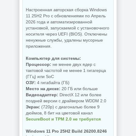
Настроенная авторская сборка Windows
NEW
NEW
11 25H2 Pro с обновлениями по Апрель
2026 года и автоматизированной
установкой, запускаемой с установочного
носителя через UEFI (BIOS). Отключены
Схемы курсоров
для
ненужные службы, удалены мусорные
компьютерной
Создание
приложения.
мышки (Cursors
коллажей Shotcut
concept scheme)
26.8.1 + Portable
Компьютер для системы:
Процессор:
не менее двух ядер с
тактовой частотой не менее 1 гигагерца
NEW
NEW
(ГГц) или SoC
ОЗУ:
4 гигабайта (ГБ)
Место на диске:
20 ГБ или больше
Видеоадаптер:
DirectX 12 или более
поздней версии с драйвером WDDM 2.0
Украшение фото
ON1 Effects
Экран:
(720p) с диагональю более 9
PDF редактор
2026.5
дюймов, 8 бит на цветовой канал
UPDF 2.5.7.0
20.5.0.19010
SecureBoot и TPM 2.0 не требуется
Windows 11 Pro 25H2 Build 26200.8246