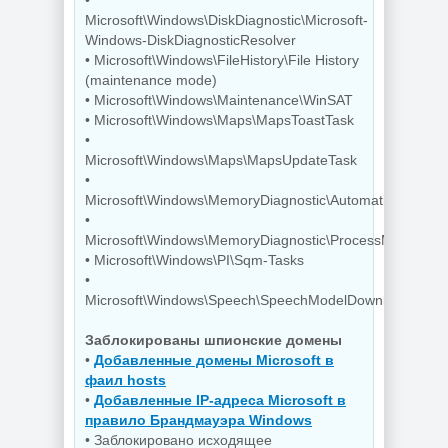
•
Редактор
Microsoft\Windows\DiskDiagnostic\Microsoft-
Звуковой
изображений
Windows-DiskDiagnosticResolver
редактор
FastStone Capture
GoldWave 7.05
11.3 + Portable
• Microsoft\Windows\FileHistory\File History
(maintenance mode)
• Microsoft\Windows\Maintenance\WinSAT
• Microsoft\Windows\Maps\MapsToastTask
NEW
NEW
•
Microsoft\Windows\Maps\MapsUpdateTask
•
Дефрагментатор
Microsoft\Windows\MemoryDiagnostic\AutomaticOfflineM
дисков O&O
•
Деинсталлятор
Defrag
программ IObit
Professional +
Microsoft\Windows\MemoryDiagnostic\ProcessMemoryDi
Uninstaller Pro
Server 31.3 Build
• Microsoft\Windows\PI\Sqm-Tasks
15.6.0.6
26064 by KpoJIuK
•
Microsoft\Windows\Speech\SpeechModelDownloadTask
Заблокированы шпионские домены
NEW
NEW
•
Добавленные домены Microsoft в
фаил hosts
•
Добавленные IP-адреса Microsoft в
правило Брандмауэра Windows
PDF редактор
• Заблокировано исходящее