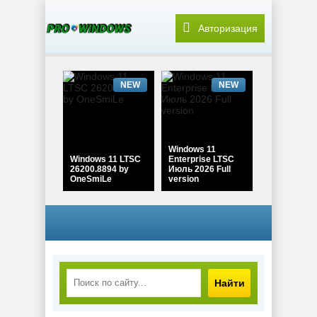
Авторизация
NEW
NEW
Windows 11
Windows 11 LTSC
Enterprise LTSC
26200.8894 by
Июль 2026 Full
OneSmiLe
version
NEW
NEW
Найти
Windows 11 Pro
Windows 10 Pro
26H1 Build
22H2 Game edition