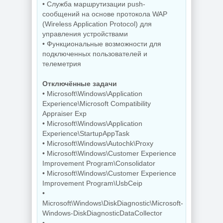
• Служба маршрутизации push-
сообщений на основе протокола WAP
Скриншоты
экрана TechSmith
(Wireless Application Protocol) для
Windows 11 Pro
Snagit 26.3.1 build
управления устройствами
26H1 Lite version
11825 by
Build 28000.2525
elchupacabra
• Функциональные возможности для
подключенных пользователей и
телеметрия
NEW
NEW
Отключённые задачи
• Microsoft\Windows\Application
Experience\Microsoft Compatibility
Видеозапись с
Appraiser Exp
монитора
Копирование
• Microsoft\Windows\Application
TechSmith
дисков
Camtasia 2026.1.4
BurnAware
Experience\StartupAppTask
Build 18353 by
Professional |
• Microsoft\Windows\Autochk\Proxy
elchupacabra
Premium 19.2
• Microsoft\Windows\Customer Experience
Improvement Program\Consolidator
• Microsoft\Windows\Customer Experience
Improvement Program\UsbCeip
NEW
NEW
•
Microsoft\Windows\DiskDiagnostic\Microsoft-
Windows-DiskDiagnosticDataCollector