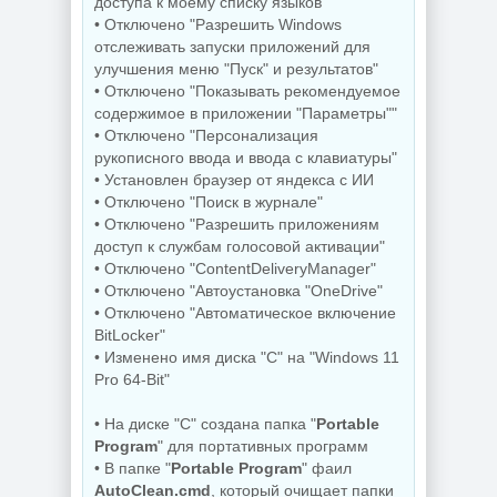
доступа к моему списку языков"
• Отключено "Разрешить Windows
NEW
NEW
отслеживать запуски приложений для
улучшения меню "Пуск" и результатов"
• Отключено "Показывать рекомендуемое
Интернет
содержимое в приложении "Параметры""
загрузчик Internet
• Отключено "Персонализация
Download Manager
Увеличение фото
6.43 Build 7 by
Topaz Gigapixel
рукописного ввода и ввода с клавиатуры"
KpoJIuK
1.3.2 by KpoJIuK
• Установлен браузер от яндекса с ИИ
• Отключено "Поиск в журнале"
• Отключено "Разрешить приложениям
доступ к службам голосовой активации"
NEW
NEW
• Отключено "ContentDeliveryManager"
• Отключено "Автоустановка "OneDrive"
• Отключено "Автоматическое включение
BitLocker"
• Изменено имя диска "C" на "Windows 11
Мастеринг
Ключи для
Steinberg -
программ EaseUS
Pro 64-Bit"
WaveLab 13 Pro
Key Finder Pro
13.0.30
4.1.7 by 7997
• На диске "С" создана папка "
Portable
Program
" для портативных программ
• В папке "
Portable Program
" фаил
AutoClean.cmd
, который очищает папки