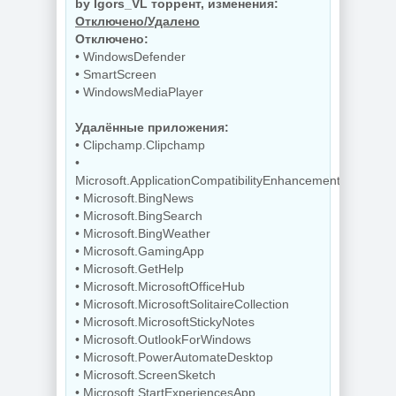
by Igors_VL торрент, изменения:
NEW
NEW
Отключено/Удалено
Отключено:
• WindowsDefender
• SmartScreen
Увеличение
• WindowsMediaPlayer
Бэкап системы
изображений ON1
Hasleo Backup
Resize AI 2026.5
Suite 5.9.2.1
20.5.0.19010
Удалённые приложения:
• Clipchamp.Clipchamp
•
Microsoft.ApplicationCompatibilityEnhancements
NEW
NEW
• Microsoft.BingNews
• Microsoft.BingSearch
• Microsoft.BingWeather
• Microsoft.GamingApp
Редактор фото
Бесплатный
• Microsoft.GetHelp
ON1 Photo RAW
антивирус
MAX 2026.5
Comodo Internet
• Microsoft.MicrosoftOfficeHub
20.5.0.19010 +
Security Premium
• Microsoft.MicrosoftSolitaireCollection
Creative Pack
12.4.0.8170 Final
• Microsoft.MicrosoftStickyNotes
• Microsoft.OutlookForWindows
• Microsoft.PowerAutomateDesktop
• Microsoft.ScreenSketch
NEW
NEW
• Microsoft.StartExperiencesApp