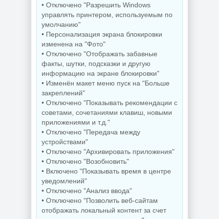
• Отключено "Разрешить Windows
управлять принтером, используемым по
умолчанию"
NEW
NEW
• Персонализация экрана блокировки
изменена на "Фото"
• Отключено "Отображать забавные
факты, шутки, подсказки и другую
информацию на экране блокировки"
Создание
Видеоплеер для
электронных
ПК KMPlayer
• Изменён макет меню пуск на "Больше
схем KiCad 10.0.5
4.2.3.37 Plus
закреплений"
• Отключено "Показывать рекомендации с
советами, сочетаниями клавиш, новыми
приложениями и т.д."
NEW
NEW
• Отключено "Передача между
устройствами"
• Отключено "Архивировать приложения"
• Отключено "Возобновить"
• Включено "Показывать время в центре
Графический
Мониторинг
редактор Adobe
компьютера
уведомлений"
Bridge 2026
CPUID HWMonitor
• Отключено "Анализ ввода"
16.0.5.19 by 7997
1.65.1 + Portable
• Отключено "Позволить веб-сайтам
отображать локальный контент за счет