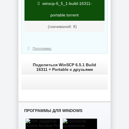
для Windows
Управление
winscp-6_5_1-build-16311-
AppControl
приложениями
1.4.0.415
Raven 1.1.0.0
portable.torrent
(cкачиваний: 8)
NEW
NEW
Программы
Windows 10
Windows 11 Pro
Enterprise 2019
26H1 Build
Поделиться WinSCP 6.5.1 Build
LTSC Full Июль
28120.2546 by
2026
OneSmiLe
16311 + Portable с друзьями
NEW
NEW
ПРОГРАММЫ ДЛЯ WINDOWS
Windows 11 25H2
Windows 10 LTSC
Build 26200.8655
2019 x64 WPI by