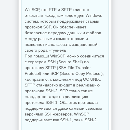
WinSCP, это FTP и SFTP клиент с
NEW
NEW
открытым исходным кодом для Windows
систем, который поддерживает старый
протокол SCP. Он обеспечивает
безопасное передачу данных и файлов
Украшение фото
между разными компьютерами и
ON1 Effects
позволяет использовать защищенный
PDF редактор
2026.5
UPDF 2.5.7.0
20.5.0.19010
своего рода «туннель».
При помощи WinSCP можно соединиться
с сервером SSH (Secure Shell) по
протоколу SFTP (SSH File Transfer
NEW
NEW
Protocol) или SCP (Secure Copy Protocol),
как правило, с машинами под ОС UNIX.
SFTP стандартно входит в реализацию
протокола SSH-2. SCP точно так же
стандартно входит в реализацию
Увеличение
Бэкап системы
изображений ON1
протокола SSH-1. Оба этих протокола
Hasleo Backup
Resize AI 2026.5
поддерживаются даже самыми свежими
Suite 5.9.2.1
20.5.0.19010
версиями SSH-серверов. WinSCP
поддерживает как SSH-1, так и SSH-2.