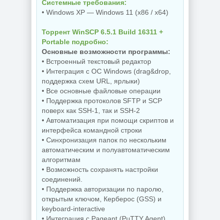
Системные требования:
NEW
NEW
• Windows XP — Windows 11 (x86 / x64)
Торрент WinSCP 6.5.1 Build 16311 +
Portable подробно:
Редактор фото
Бесплатный
ON1 Photo RAW
антивирус
Основные возможности программы:
MAX 2026.5
Comodo Internet
• Встроенный текстовый редактор
20.5.0.19010 +
Security Premium
Creative Pack
12.4.0.8170 Final
• Интеграция с ОС Windows (drag&drop,
поддержка схем URL, ярлыки)
• Все основные файловые операции
• Поддержка протоколов SFTP и SCP
NEW
NEW
поверх как SSH-1, так и SSH-2
• Автоматизация при помощи скриптов и
интерфейса командной строки
• Синхронизация папок по нескольким
Резервное
автоматическим и полуавтоматическим
копирование
Hasleo Backup
Редактор
алгоритмам
Suite 5.9.2.1 by
изображений Krita
• Возможность сохранять настройки
Dodakaedr
5.3.3 by 7997
соединений.
• Поддержка авторизации по паролю,
открытым ключом, Керберос (GSS) и
keyboard-interactive
NEW
NEW
• Интеграция с Pageant (PuTTY Agent)