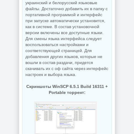
украинский и белорусский языковые
Видеозапись с
файлы. Достаточно добавить их в папку с
монитора
Копирование
TechSmith
дисков
портативной программой и интерфейс
Camtasia 2026.1.4
BurnAware
при запуске автоматически установится,
Build 18353 by
Professional |
elchupacabra
Premium 19.2
как в системе. В состав установочной
версии включены все доступные языки.
Для смены языка интерфейса следует
воспользоваться настройками и
NEW
NEW
соответствующей страницей. Для
добавления других языков, которые не
вошли в состав раздачи, придется
скачивать их с оф сайта через интерфейс
настроек и выбора языка.
Редактор
Звуковой
изображений
редактор
FastStone Capture
Скриншоты WinSCP 6.5.1 Build 16311 +
GoldWave 7.05
11.3 + Portable
Portable торрент:
NEW
NEW
Дефрагментатор