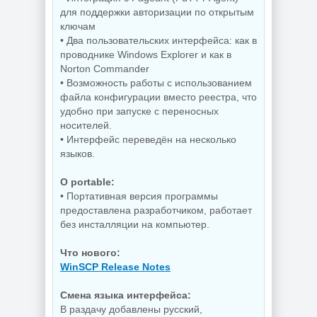
для поддержки авторизации по открытым
ключам
• Два пользовательских интерфейса: как в
Управление
процессами
Захват снимков с
проводнике Windows Explorer и как в
Windows Process
монитора
Norton Commander
Lasso Pro
FastStone Capture
18.2.3.42
11.3 by KpoJIuK
• Возможность работы с использованием
файла конфигурации вместо реестра, что
удобно при запуске с переносных
носителей.
NEW
NEW
• Интерфейс переведён на несколько
языков.
O portable:
Скриншоты
• Портативная версия программы
экрана TechSmith
Windows 11 Pro
Snagit 26.3.1 build
предоставлена разработчиком, работает
26H1 Lite version
11825 by
без инсталляции на компьютер.
Build 28000.2525
elchupacabra
Что нового:
WinSCP Release Notes
NEW
NEW
Смена языка интерфейса:
В раздачу добавлены русский,