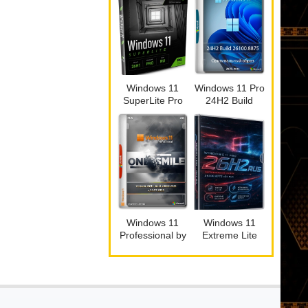
Windows 11
Windows 11 Pro
SuperLite Pro
24H2 Build
26H1 Build
26100.8875
28000.2525 by
Full Июль 2026
Revision
Windows 11
Windows 11
Professional by
Extreme Lite
OneSmiLe
26H2_26300.8772
26H1 Build
by Rsload
28000.2525