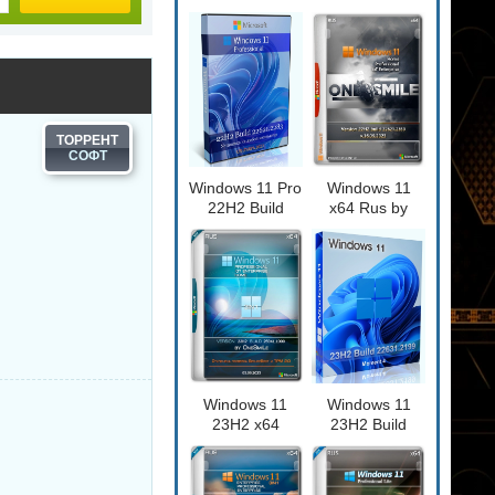
Увеличение
1
изображений ON1
Бэкап системы Hasleo
Resize AI 2026.5
Backup Suite 5.9.2.1
20.5.0.19010
ТОРРЕНТ
Windows 11 Pro
Windows 11
W
NEW
NEW
22H2 Build
x64 Rus by
22621.2283
OneSmiLe
Full September
[22621.2359]
2023
s
Захват снимков с
Windows 11 Pro 26H1
монитора FastStone
Lite version Build
Capture 11.3 by KpoJIuK
28000.2525
Windows 11
Windows 11
23H2 x64
23H2 Build
Русская by
22631.2199
OneSmiLe
(Moment 4)
W
NEW
NEW
25941.1000