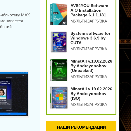
.17
64X 2026.7.24.12
Business v18.14.0
AVS4YOU Software
AIO Installation
библиотеку MAX
Package 6.1.1.181
бменивается
МУЛЬТИЗАГРУЗКА
обытий.
System software for
Windows 3.6.9 by
CUTA
МУЛЬТИЗАГРУЗКА
MInstAll v.19.02.2026
By Andreyonohov
(Unpacked)
МУЛЬТИЗАГРУЗКА
MInstAll v.19.02.2026
By Andreyonohov
(ISO)
МУЛЬТИЗАГРУЗКА
НАШИ РЕКОМЕНДАЦИИ