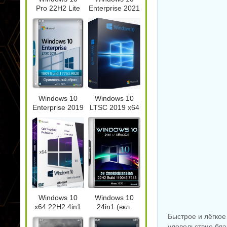
Pro 22H2 Lite
Enterprise 2021
Build
LTSC x64 Full
19045.7548 by
version Июль
Revision
2026
Скриншоты экрана
Видеозапись с
TechSmith Snagit 26.3.1
монитора TechSmith
Коп
build 11825 by
Camtasia 2026.1.4 Build
Bur
elchupacabra
18353 by elchupacabra
| Pr
Windows 10
Windows 10
Enterprise 2019
LTSC 2019 x64
NEW
NEW
LTSC Full Июль
WPI by AG
2026
07.2026
PDF редактор
Wondershare
Редактирование
Дис
PDFelement Pro
документов PDFgear
Win
Windows 10
Windows 10
12.1.28.4370
2.1.18
1.4.
x64 22H2 4in1
24in1 (вкл.
Июль 2026 by
LTSC) +/- Office
Быстрое и лёгко
OVGorskiy
2024 by
удовольствие бла