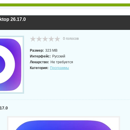
top 26.17.0
Украшение фото ON
дание коллажей
PDF редактор UPDF
Effects 2026.5
cut 26.8.1 + Portable
2.5.7.0
20.5.0.19010
0
голосов
NEW
NEW
NE
Размер:
323 MB
Интерфейс:
Русский
Лекарство:
Не требуется
Категория:
Программы
Управление
ервное копирование
процессами Window
leo Backup Suite
Редактор изображений
Process Lasso Pro
2.1 by Dodakaedr
Krita 5.3.3 by 7997
18.2.3.42
17.0
NEW
NEW
NE