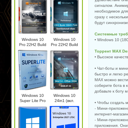
SmokieBlahBlah
сигналом. Анимир
NEW
NEW
07.2026
необходимое для
сразу с нескольк
будут синхронизи
Системные треб
Windows 10
Windows 10
• Windows 10 (18
Све
Pro 22H2 Build
Pro 22H2 Build
Bla
Windows 11 SuperLite
DaVi
19045.7548
19045.7548
Торрент MAX Des
Windows 10 LTSC 2019
Pro 26H1 Build
21.0
x64 by
Full Июль 2026
• Высокое качеств
x64 WPI by AG 07.2026
28000.2525 by Revision
Kpo
OneSmiLe
• Чат‑боты и мин
быстро и легко 
NEW
NEW
MAX можно вести 
соберите бота в
добавьте к боту 
Windows 10
Windows 10
Super Lite Pro
24in1 (вкл.
• Чтобы создать
22H2 Build
LTSC) +/- Office
- Мини-приложен
19045.7417 by
2024 by
интернет-магазин
Revision
SmokieBlahBlah
Интернет загрузчик
- Мини-приложени
Internet Download
Увеличение фото Topaz
2026.07.10
Manager 6.43 Build 7 by
Gigapixel 1.3.2 by
Маст
приложения. Они 