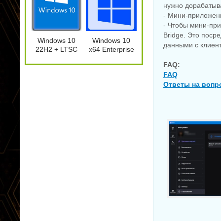
KpoJIuK
KpoJIuK
Wave
нужно дорабатыв
- Мини-приложен
- Чтобы мини-пр
Bridge. Это поср
NEW
Windows 10
Windows 10
данными с клиент
22H2 + LTSC
x64 Enterprise
21H2 (x64)
2021 LTSC Full
FAQ:
28in1 +/- Office
version Июнь
FAQ
2024 by
2026
Ответы на вопр
Eagle123
(06.2026)
Создание электронных
документов MathType
7.12.2.466