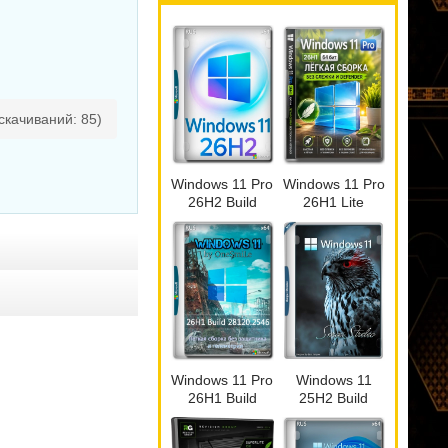
cкачиваний: 85)
Windows 11 Pro
Windows 11 Pro
26H2 Build
26H1 Lite
26300.9032
version Build
28000.2525
Windows 11 Pro
Windows 11
26H1 Build
25H2 Build
28120.2546 by
26200.8655 by
OneSmiLe
Sergei Strelec