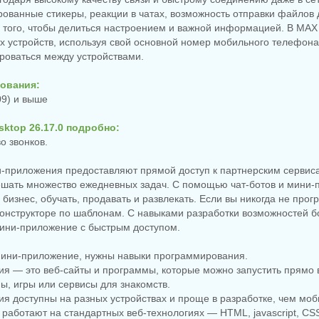
ованные стикеры, реакции в чатах, возможность отправки файлов д
NEW
NEW
NE
 того, чтобы делиться настроением и важной информацией. В MAX
их устройств, используя свой основной номер мобильного телефона
роваться между устройствами.
ования:
09) и выше
дение видео
ckmagic Design
nci Resolve Studio
ktop 26.17.0 подробно:
.3 Build 7 by
Создание электронных
Видеоплеер для ПК
о звонков.
JIuK
схем KiCad 10.0.5
KMPlayer 4.2.3.37 Pl
и‑приложения предоставляют прямой доступ к партнерским сервис
решать множество ежедневных задач. С помощью чат-ботов и мини-
NEW
NEW
NE
бизнес, обучать, продавать и развлекать. Если вы никогда не про
 конструкторе по шаблонам. С навыками разработки возможностей 
мини-приложение с быстрым доступом.
 мини-приложение, нужны навыки программирования.
ия — это веб-сайты и программы, которые можно запустить прямо 
ы, игры или сервисы для знакомств.
я доступны на разных устройствах и проще в разработке, чем мо
Ключи для программ
еринг Steinberg -
EaseUS Key Finder Pro
Запись загрузочных
работают на стандартных веб-технологиях — HTML, jаvascript, CSS