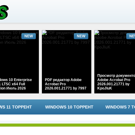
NEW
NEW
NE
Просмотр документ
ows 10 Enterprise
PDF редактор Adobe
Adobe Acrobat Pro
 LTSC x64 Full
Acrobat Pro
2026.001.21771 by
sion Июль 2026
2026.001.21771 by 7997
KpoJIuK
S 11 ТОРРЕНТ
WINDOWS 10 ТОРРЕНТ
WINDOWS 7 Т
NEW
NEW
NE