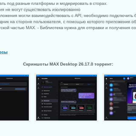
Lab 13 Pro 13.0.30
4.1.7 by 7997
носителей Ventoy 1.1
ать под разные платформы и модерировать в сторах.
ия не могут существовать изолированно
иложения могли взаимодействовать с API, необходимо подключить 
едник на стороне пользователя, с помощью которого приложение о
ской частью MAX. - Библиотека нужна для отправки и получения с
осы
Скриншоты MAX Desktop 26.17.0 торрент: