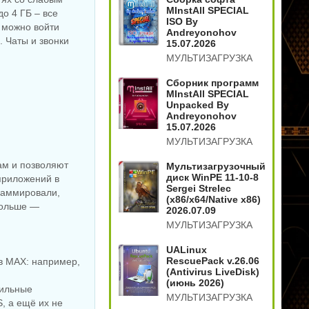
MInstAll SPECIAL
о 4 ГБ – все
W
NEW
NEW
ISO By
 можно войти
Andreyonohov
. Чаты и звонки
15.07.2026
МУЛЬТИЗАГРУЗКА
Сборник программ
MInstAll SPECIAL
Unpacked By
Мониторинг
Andreyonohov
Графический редактор
компьютера CPUID
15.07.2026
Adobe Bridge 2026
HWMonitor 1.65.1 +
us
16.0.5.19 by 7997
Portable
МУЛЬТИЗАГРУЗКА
ам и позволяют
Мультизагрузочный
диск WinPE 11-10-8
приложений в
Sergei Strelec
W
NEW
NEW
граммировали,
(x86/x64/Native x86)
больше —
2026.07.09
МУЛЬТИЗАГРУЗКА
UALinux
RescuePack v.26.06
в MAX: например,
(Antivirus LiveDisk)
(июнь 2026)
бильные
Разбивка HDD Paragon
МУЛЬТИЗАГРУЗКА
Плеер для ПК KMPlayer
Hard Disk Manager 18
, а ещё их не