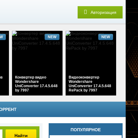
Авторизация
W
NEW
NEW
ов
Конвертер видео
Видеоконвертер
Wondershare
Wondershare
UniConverter 17.4.5.648
UniConverter 17.4.5.648
by 7997
RePack by 7997
ОРРЕНТ
W
NEW
NEW
ПОПУЛЯРНОЕ
Найти