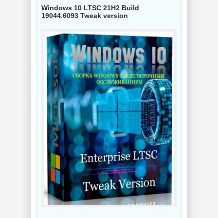
Windows 10 LTSC 21H2 Build
19044.6093 Tweak version
NEW
NEW
Схемы курсоров
для
компьютерной
Создание
мышки (Cursors
коллажей Shotcut
concept scheme)
26.8.1 + Portable
NEW
NEW
Украшение фото
ON1 Effects
PDF редактор
2026.5
UPDF 2.5.7.0
20.5.0.19010