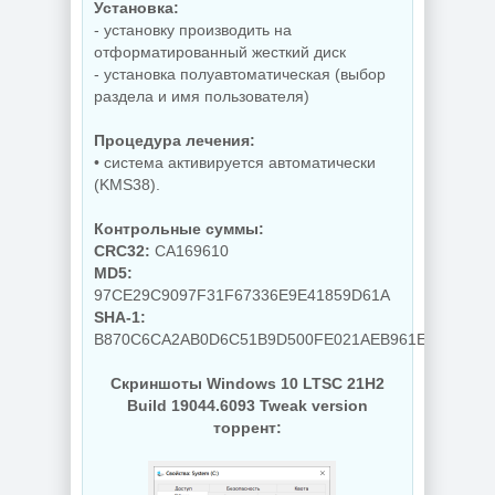
Установка:
- установку производить на
отформатированный жесткий диск
Скриншоты
- установка полуавтоматическая (выбор
экрана TechSmith
Windows 11 Pro
Snagit 26.3.1 build
раздела и имя пользователя)
26H1 Lite version
11825 by
Build 28000.2525
elchupacabra
Процедура лечения:
• система активируется автоматически
(KMS38).
NEW
NEW
Контрольные суммы:
CRC32:
CA169610
MD5:
Видеозапись с
97CE29C9097F31F67336E9E41859D61A
монитора
Копирование
TechSmith
дисков
SHA-1:
Camtasia 2026.1.4
BurnAware
B870C6CA2AB0D6C51B9D500FE021AEB961E0B33A
Build 18353 by
Professional |
elchupacabra
Premium 19.2
Скриншоты Windows 10 LTSC 21H2
Build 19044.6093 Tweak version
торрент:
NEW
NEW