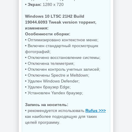
NEW
NEW
• Экран:
1280 x 720
Windows 10 LTSC 21H2 Build
19044.6093 Tweak version торрент,
Резервное
изменения:
копирование
Hasleo Backup
Редактор
Особенности сборки:
Suite 5.9.2.1 by
изображений Krita
•
Оптимизировано контекстное меню;
Dodakaedr
5.3.3 by 7997
•
Включен стандартный просмотрщик
фотографий;
•
Отключено восстановление системы;
•
Отключена телеметрия;
NEW
NEW
•
Отключен контроль учетных записей;
•
Отключены Spectre и Meltdown;
•
Удален Windows Defender;
•
Удален браузер Edge;
Управление
процессами
Захват снимков с
•
Установлен Yandex браузер;
Windows Process
монитора
Lasso Pro
FastStone Capture
18.2.3.42
11.3 by KpoJIuK
Запись на носитель:
• рекомендуется использовать
Rufus >>>
как наиболее подходящую для таких
целей программу.
NEW
NEW