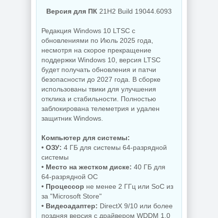
Версия для ПК
21H2 Build 19044.6093
NEW
NEW
Редакция Windows 10 LTSC с
обновлениями по Июль 2025 года,
несмотря на скорое прекращение
поддержки Windows 10, версия LTSC
Увеличение
Бэкап системы
изображений ON1
будет получать обновления и патчи
Hasleo Backup
Resize AI 2026.5
безопасности до 2027 года. В сборке
Suite 5.9.2.1
20.5.0.19010
использованы твики для улучшения
отклика и стабильности. Полностью
заблокирована телеметрия и удален
защитник Windows.
NEW
NEW
Компьютер для системы:
• ОЗУ:
4 ГБ для системы 64-разрядной
системы
Редактор фото
Бесплатный
ON1 Photo RAW
антивирус
• Место на жестком диске:
40 ГБ для
MAX 2026.5
Comodo Internet
64-разрядной ОС
20.5.0.19010 +
Security Premium
Creative Pack
12.4.0.8170 Final
• Процессор
не менее 2 ГГц или SoC из
за "Microsoft Store"
• Видеоадаптер:
DirectX 9/10 или более
поздняя версия с драйвером WDDM 1.0