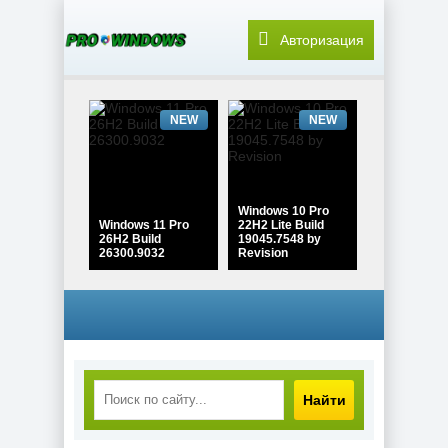
Авторизация
NEW
NEW
Windows 10 Pro
Windows 11 Pro
22H2 Lite Build
26H2 Build
19045.7548 by
26300.9032
Revision
NEW
NEW
Найти
Windows 10
Enterprise 2021
PDF редактор
LTSC x64 Full
Adobe Acrobat Pro