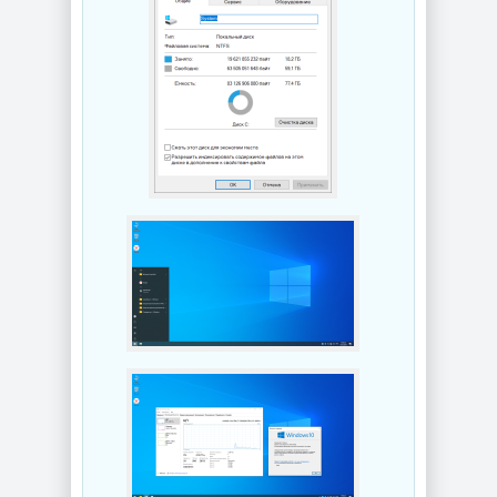
Редактор
Звуковой
изображений
редактор
FastStone Capture
GoldWave 7.05
11.3 + Portable
NEW
NEW
Дефрагментатор
дисков O&O
Деинсталлятор
Defrag
программ IObit
Professional +
Uninstaller Pro
Server 31.3 Build
15.6.0.6
26064 by KpoJIuK
NEW
NEW