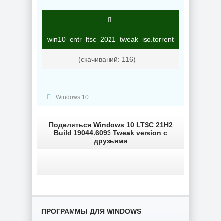
Enterprise 2019
26H1 Build
LTSC Full Июль
28120.2546 by
2026
OneSmiLe
win10_entr_ltsc_2021_tweak_iso.torrent
NEW
NEW
(cкачиваний: 116)
Windows 10
Windows 11 25H2
Windows 10 LTSC
Build 26200.8655
2019 x64 WPI by
by Sergei Strelec
AG 07.2026
Поделиться Windows 10 LTSC 21H2
Build 19044.6093 Tweak version с
друзьями
NEW
NEW
Сведение видео
Windows 11
Blackmagic
SuperLite Pro
Design DaVinci
26H1 Build
Resolve Studio
ПРОГРАММЫ ДЛЯ WINDOWS
28000.2525 by
21.0.3 Build 7 by