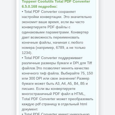
Торрент Coolutils Total PDF Converter
NEW
NEW
6.5.0.168 подробно:
• Total PDF Converter сохраняет
настройки конвертации. Это значительно
экономит ваше время, если вы часто
Редактор фото
Увеличение
ON1 Photo RAW
конвертируете PDF файлы с
изображений ON1
MAX 2026.5
одинаковыми параметрами. Конвертер
Resize AI 2026.5
20.5.0.19010 +
20.5.0.19010
Creative Pack
дает возможность переименовать
конечные файлы, начиная с любого
номера (например, 6789, а не только
1234).
NEW
NEW
• Total PDF Converter поддерживает
различные размеры бумаги и DPI для Tiff
файлов.Это позволяет менять качество
конечного тиф файла. Выбирайте 75, 150
Бесплатный
Резервное
или 300 DPI или свое значение! Размер
антивирус
копирование
Comodo Internet
Hasleo Backup
бумаги может быть A3, A4, A5, B4, B5 и
Security Premium
Suite 5.9.2.1 by
письмо. Если вы конвертируете
12.4.0.8170 Final
Dodakaedr
многостраничный PDF файл в HTML,
Тotal PDF Converter может преобразовать
каждую pdf страницу в отдельный html
документ.
NEW
NEW
• Total PDF Converter имеет уникальную