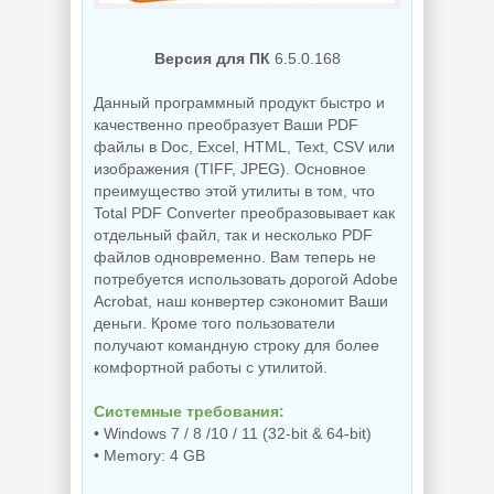
NEW
NEW
Версия для ПК
6.5.0.168
Данный программный продукт быстро и
качественно преобразует Ваши PDF
файлы в Doc, Excel, HTML, Text, CSV или
Создание
изображения (TIFF, JPEG). Основное
коллажей Shotcut
PDF редактор
26.8.1 + Portable
UPDF 2.5.7.0
преимущество этой утилиты в том, что
Total PDF Сonverter преобразовывает как
отдельный файл, так и несколько PDF
файлов одновременно. Вам теперь не
NEW
NEW
потребуется использовать дорогой Adobe
Acrobat, наш конвертер сэкономит Ваши
деньги. Кроме того пользователи
получают командную строку для более
комфортной работы с утилитой.
Украшение фото
ON1 Effects
Бэкап системы
2026.5
Hasleo Backup
Системные требования:
20.5.0.19010
Suite 5.9.2.1
• Windows 7 / 8 /10 / 11 (32-bit & 64-bit)
• Memory: 4 GB