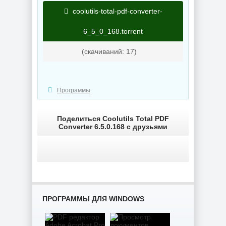
OneSmiLe
by Sergei Strelec
coolutils-total-pdf-converter-
6_5_0_168.torrent
NEW
NEW
(cкачиваний: 17)
Windows 11
SuperLite Pro
Программы
Windows 10 LTSC
26H1 Build
2019 x64 WPI by
28000.2525 by
AG 07.2026
Revision
Поделиться Coolutils Total PDF
Converter 6.5.0.168 с друзьями
NEW
NEW
Сведение видео
Blackmagic
Design DaVinci
Resolve Studio
Создание
ПРОГРАММЫ ДЛЯ WINDOWS
21.0.3 Build 7 by
электронных
KpoJIuK
схем KiCad 10.0.5