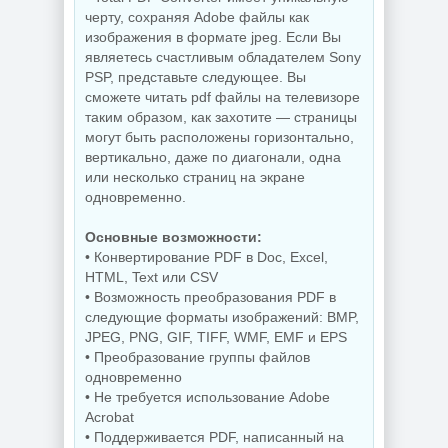
черту, сохраняя Adobe файлы как
изображения в формате jpeg. Если Вы
являетесь счастливым обладателем Sony
Управление
процессами
PSP, представьте следующее. Вы
Редактор
Windows Process
сможете читать pdf файлы на телевизоре
изображений Krita
Lasso Pro
5.3.3 by 7997
18.2.3.42
таким образом, как захотите — страницы
могут быть расположены горизонтально,
вертикально, даже по диагонали, одна
или несколько страниц на экране
NEW
NEW
одновременно.
Основные возможности:
• Конвертирование PDF в Doc, Excel,
HTML, Text или CSV
Захват снимков с
монитора
Windows 11 Pro
• Возможность преобразования PDF в
FastStone Capture
26H1 Lite version
следующие форматы изображений: BMP,
11.3 by KpoJIuK
Build 28000.2525
JPEG, PNG, GIF, TIFF, WMF, EMF и EPS
• Преобразование группы файлов
одновременно
• Не требуется использование Adobe
NEW
NEW
Acrobat
• Поддерживается PDF, написанный на