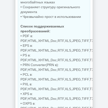
многобайтных языках
Видеозапись с
• Сохраняет структуру оригинального
Скриншоты
монитора
экрана TechSmith
TechSmith
документа
Snagit 26.3.1 build
Camtasia 2026.1.4
• Чрезвычайно прост в использовании
11825 by
Build 18353 by
elchupacabra
elchupacabra
Список поддерживаемых
преобразований:
• PDF в:
NEW
NEW
PDF,HTML,XHTML,Doc,RTF,XLS,JPEG,TIFF,TXT,Text,C
• EPS в:
PDF,HTML,XHTML,Doc,RTF,XLS,JPEG,TIFF,TXT,Text,C
• PS в:
Копирование
PDF,HTML,XHTML,Doc,RTF,XLS,JPEG,TIFF,TXT,Text,C
дисков
BurnAware
Звуковой
• PRN Converter(PRN в):
Professional |
редактор
PDF,HTML,XHTML,Doc,RTF,XLS,JPEG,TIFF,TXT,Text,C
Premium 19.2
GoldWave 7.05
• PCL в:
PDF,HTML,XHTML,Doc,RTF,XLS,JPEG,TIFF,TXT,Text,C
• PXL в:
PDF,HTML,XHTML,Doc,RTF,XLS,JPEG,TIFF,TXT,Text,C
NEW
NEW
• XPS в:
PDF,HTML,XHTML,Doc,RTF,XLS,JPEG,TIFF,TXT,Text,C
• OXPS в: