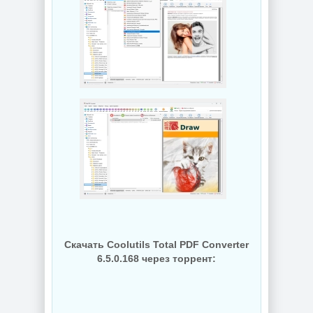
Редактирование
для Windows
документов
AppControl
PDFgear 2.1.18
1.4.0.415
NEW
NEW
Windows 10
Управление
Enterprise 2019
приложениями
LTSC Full Июль
Raven 1.1.0.0
2026
NEW
NEW
Скачать Coolutils Total PDF Converter
6.5.0.168 через торрент:
Windows 11 Pro
26H1 Build
Windows 11 25H2
28120.2546 by
Build 26200.8655