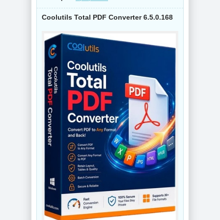
Coolutils Total PDF Converter 6.5.0.168
NEW
NEW
Видеоконвертер
Конвертер видео
Wondershare
Wondershare
UniConverter
UniConverter
17.4.5.648 RePack
17.4.5.648 by 7997
by 7997
NEW
NEW
Схемы курсоров
Интернет
для
мессенджер
компьютерной
Telegram Desktop
мышки (Cursors
7.0.7 + Portable
concept scheme)