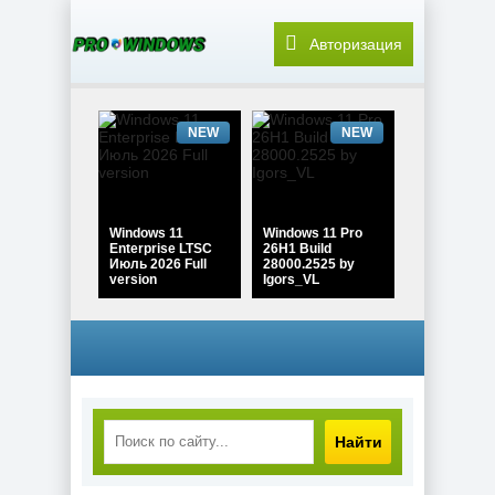
Авторизация
NEW
NEW
Windows 11
Windows 11 Pro
Enterprise LTSC
26H1 Build
Июль 2026 Full
28000.2525 by
version
Igors_VL
NEW
NEW
Найти
Windows 10 Pro
22H2 Game edition
Windows 11 Pro