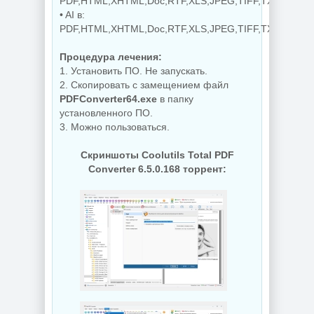
PDF,HTML,XHTML,Doc,RTF,XLS,JPEG,TIFF,TXT,Text,C
Редактор
Деинсталлятор
• AI в:
изображений
программ IObit
PDF,HTML,XHTML,Doc,RTF,XLS,JPEG,TIFF,TXT,Text,C
FastStone Capture
Uninstaller Pro
11.3 + Portable
15.6.0.6
Процедура лечения:
1. Установить ПО. Не запускать.
2. Скопировать с замещением файл
NEW
NEW
PDFConverter64.exe
в папку
установленного ПО.
3. Можно пользоваться.
Дефрагментатор
дисков O&O
Скриншоты Coolutils Total PDF
Defrag
PDF редактор
Professional +
Wondershare
Converter 6.5.0.168 торрент:
Server 31.3 Build
PDFelement Pro
26064 by KpoJIuK
12.1.28.4370
NEW
NEW
Диспетчер задач