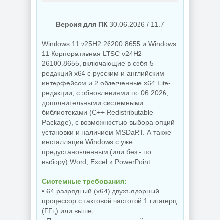
NEW
NEW
Версия для ПК
30.06.2026 / 11.7
Windows 11 v25H2 26200.8655 и Windows
11 Корпоративная LTSC v24H2
26100.8655, включающие в себя 5
Создание
редакций x64 с русским и английским
коллажей Shotcut
PDF редактор
интерфейсом и 2 облегченные x64 Lite-
26.8.1 + Portable
UPDF 2.5.7.0
редакции, с обновлениями по 06.2026,
дополнительными системными
библиотеками (C++ Redistributable
NEW
NEW
Package), с возможностью выбора опций
установки и наличием MSDaRT. А также
инсталляции Windows c уже
предустановленным (или без - по
выбору) Word, Excel и PowerPoint.
Украшение фото
ON1 Effects
Бэкап системы
2026.5
Hasleo Backup
Системные требования:
20.5.0.19010
Suite 5.9.2.1
• 64-разрядный (x64) двухъядерный
процессор с тактовой частотой 1 гигагерц
(ГГц) или выше;