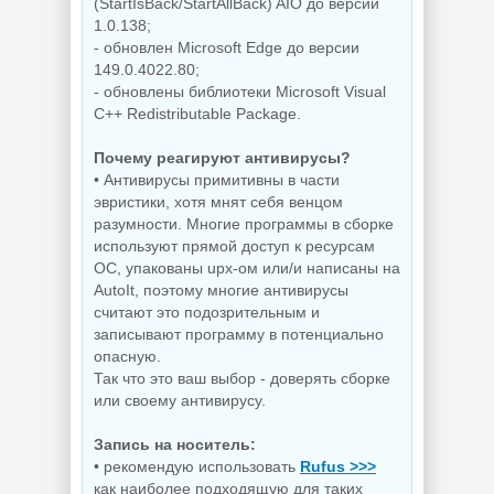
(StartIsBack/StartAllBack) AIO до версии
1.0.138;
- обновлен Microsoft Edge до версии
149.0.4022.80;
- обновлены библиотеки Microsoft Visual
C++ Redistributable Package.
Почему реагируют антивирусы?
• Антивирусы примитивны в части
эвристики, хотя мнят себя венцом
разумности. Многие программы в сборке
используют прямой доступ к ресурсам
ОС, упакованы upx-ом или/и написаны на
AutoIt, поэтому многие антивирусы
считают это подозрительным и
записывают программу в потенциально
опасную.
Так что это ваш выбор - доверять сборке
или своему антивирусу.
Запись на носитель:
• рекомендую использовать
Rufus >>>
как наиболее подходящую для таких