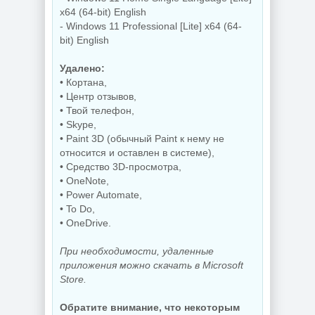
Редактор
Деинсталлятор
x64 (64-bit) English
изображений
программ IObit
- Windows 11 Professional [Lite] x64 (64-
FastStone Capture
Uninstaller Pro
bit) English
11.3 + Portable
15.6.0.6
Удалено:
• Кортана,
NEW
NEW
• Центр отзывов,
• Твой телефон,
• Skype,
• Paint 3D (обычный Paint к нему не
Дефрагментатор
дисков O&O
относится и оставлен в системе),
Defrag
PDF редактор
• Средство 3D-просмотра,
Professional +
Wondershare
Server 31.3 Build
PDFelement Pro
• OneNote,
26064 by KpoJIuK
12.1.28.4370
• Power Automate,
• To Do,
• OneDrive.
NEW
NEW
При необходимости, удаленные
приложения можно скачать в Microsoft
Store.
Диспетчер задач
Обратите внимание, что некоторым