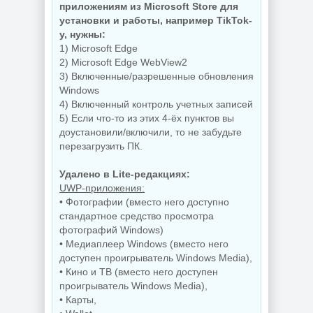
Редактирование
для Windows
приложениям из Microsoft Store для
документов
AppControl
установки и работы, например TikTok-
PDFgear 2.1.18
1.4.0.415
у, нужны:
1) Microsoft Edge
2) Microsoft Edge WebView2
NEW
NEW
3) Включенные/разрешенные обновления
Windows
4) Включенный контроль учетных записей
5) Если что-то из этих 4-ёх пунктов вы
доустановили/включили, то не забудьте
Windows 10
перезагрузить ПК.
Управление
Enterprise 2019
приложениями
LTSC Full Июль
Raven 1.1.0.0
2026
Удалено в Lite-редакциях:
UWP-приложения:
• Фотографии (вместо него доступно
стандартное средство просмотра
NEW
NEW
фотографий Windows)
• Медиаплеер Windows (вместо него
доступен проигрыватель Windows Media),
• Кино и ТВ (вместо него доступен
Windows 11 Pro
проигрыватель Windows Media),
26H1 Build
Windows 11 25H2
• Карты,
28120.2546 by
Build 26200.8655