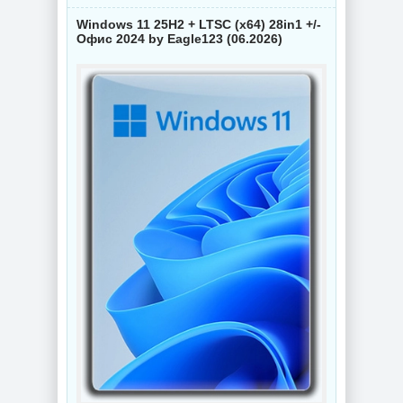
Windows 11 25H2 + LTSC (x64) 28in1 +/-
Офис 2024 by Eagle123 (06.2026)
NEW
NEW
Видеоконвертер
Конвертер видео
Wondershare
Wondershare
UniConverter
UniConverter
17.4.5.648 RePack
17.4.5.648 by 7997
by 7997
NEW
NEW
Схемы курсоров
Интернет
для
мессенджер
компьютерной
Telegram Desktop
мышки (Cursors
7.0.7 + Portable
concept scheme)