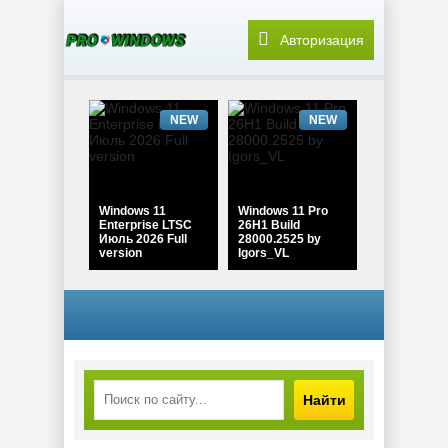
Авторизация
NEW
NEW
Windows 11
Windows 11 Pro
Enterprise LTSC
26H1 Build
Июль 2026 Full
28000.2525 by
version
Igors_VL
NEW
NEW
Найти
Windows 10 Pro
22H2 Game edition
Windows 11 Pro