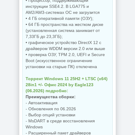
• Процессор, поддерживающий
NEW
NEW
инструкции SSE4.2. В LGA775 и
AM2/AM3-системах ОС не загрузится
• 4 ГБ оперативной памяти (ОЗУ);
• 64 ГБ пространства на жестком диске
Редактор фото
Увеличение
ON1 Photo RAW
(установленная система занимает от
изображений ON1
MAX 2026.5
7,33ГБ до 23,3ГБ);
Resize AI 2026.5
20.5.0.19010 +
• графическое устройство DirectX 12 с
20.5.0.19010
Creative Pack
драйвером WDDM версии 2.0 или выше
• проверка ОЗУ, TPM 2.0, UEFI и Secure
Boot (искусственное ограничение
NEW
NEW
установки на старые ПК) отключена
Торрент Windows 11 25H2 + LTSC (x64)
28in1 +/- Офис 2024 by Eagle123
Бесплатный
Резервное
(06.2026) подробно:
антивирус
копирование
Преимущества сборки:
Comodo Internet
Hasleo Backup
Security Premium
Suite 5.9.2.1 by
- Автоактивация
12.4.0.8170 Final
Dodakaedr
- Обновления по 06.2026
- Выбор опций установки
- MsDART в среде восстановления
Windows
NEW
NEW
- Расширенный пакет драйверов