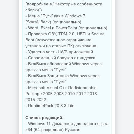
(подробнее в "Некоторые особенности
сборки")
- Меню "Пуск" как в Windows 7
Управление
процессами
(StartAllBack) (опционально)
Редактор
Windows Process
- Word, Excel и PowerPoint (опционально)
изображений Krita
Lasso Pro
- Проверка ОЗУ, TPM 2.0, UEFI и Secure
5.3.3 by 7997
18.2.3.42
Boot (искусственное ограничение
установки на старые ПК) отключена
- Удалена часть UWP-приложений
NEW
NEW
- Современный браузер от яндекса
- Вкл/Выкл обновлений Windows через
ярлык в меню "Пуск"
- Вкл/Выкл Защитника Windows через
ярлык в меню "Пуск"
Захват снимков с
- Microsoft Visual C++ Redistributable
монитора
Windows 11 Pro
FastStone Capture
26H1 Lite version
Package 2005-2008-2010-2012-2013-
11.3 by KpoJIuK
Build 28000.2525
2015-2022
- RuntimePack 20.3.3 Lite
Список редакций:
NEW
NEW
- Windows 11 Домашняя для одного языка
x64 (64-разрядная) Русская