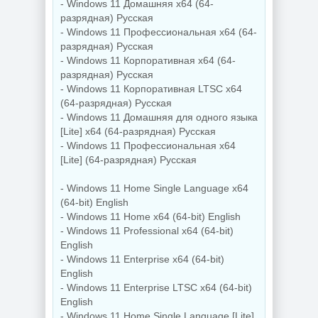
- Windows 11 Домашняя x64 (64-
Видеозапись с
разрядная) Русская
Скриншоты
монитора
экрана TechSmith
TechSmith
- Windows 11 Профессиональная x64 (64-
Snagit 26.3.1 build
Camtasia 2026.1.4
разрядная) Русская
11825 by
Build 18353 by
- Windows 11 Корпоративная x64 (64-
elchupacabra
elchupacabra
разрядная) Русская
- Windows 11 Корпоративная LTSC x64
(64-разрядная) Русская
NEW
NEW
- Windows 11 Домашняя для одного языка
[Lite] x64 (64-разрядная) Русская
- Windows 11 Профессиональная x64
[Lite] (64-разрядная) Русская
Копирование
дисков
- Windows 11 Home Single Language x64
BurnAware
Звуковой
Professional |
редактор
(64-bit) English
Premium 19.2
GoldWave 7.05
- Windows 11 Home x64 (64-bit) English
- Windows 11 Professional x64 (64-bit)
English
- Windows 11 Enterprise x64 (64-bit)
NEW
NEW
English
- Windows 11 Enterprise LTSC x64 (64-bit)
English
- Windows 11 Home Single Language [Lite]