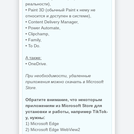
реальности),
• Paint 3D (обычный Paint к нему не
NEW
NEW
относится и доступен в системе),
• Content Delivery Manager,
• Power Automate,
• Clipchamp,
• Family,
Графический
• To Do.
Видеоплеер для
редактор Adobe
ПК KMPlayer
Bridge 2026
4.2.3.37 Plus
16.0.5.19 by 7997
А также:
• OneDrive.
При необходимости, удаленные
NEW
NEW
приложения можно скачать в Microsoft
Store.
Обратите внимание, что некоторым
Интернет
Мониторинг
загрузчик Internet
приложениям из Microsoft Store для
компьютера
Download Manager
установки и работы, например TikTok-
CPUID HWMonitor
6.43 Build 7 by
у, нужны:
1.65.1 + Portable
KpoJIuK
1) Microsoft Edge
2) Microsoft Edge WebView2