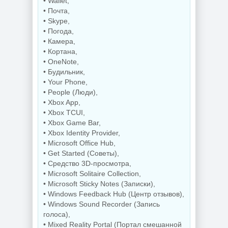
• Wallet,
OneSmiLe
by Sergei Strelec
• Почта,
• Skype,
• Погода,
NEW
NEW
• Камера,
• Кортана,
• OneNote,
• Будильник,
Windows 11
• Your Phone,
SuperLite Pro
• People (Люди),
Windows 10 LTSC
26H1 Build
2019 x64 WPI by
28000.2525 by
• Xbox App,
AG 07.2026
Revision
• Xbox TCUI,
• Xbox Game Bar,
• Xbox Identity Provider,
• Microsoft Office Hub,
NEW
NEW
• Get Started (Советы),
• Средство 3D-просмотра,
• Microsoft Solitaire Collection,
Сведение видео
• Microsoft Sticky Notes (Записки),
Blackmagic
Design DaVinci
• Windows Feedback Hub (Центр отзывов),
Resolve Studio
Создание
• Windows Sound Recorder (Запись
21.0.3 Build 7 by
электронных
голоса),
KpoJIuK
схем KiCad 10.0.5
• Mixed Reality Portal (Портал смешанной