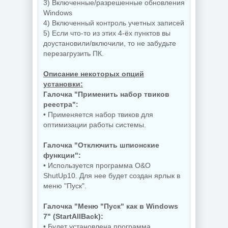
3) Включенные/разрешенные обновления
NEW
NEW
Windows
4) Включенный контроль учетных записей
5) Если что-то из этих 4-ёх пунктов вы
доустановили/включили, то не забудьте
перезагрузить ПК.
Мастеринг
Увеличение фото
Steinberg -
Topaz Gigapixel
WaveLab 13 Pro
Описание некоторых опций
1.3.2 by KpoJIuK
13.0.30
установки:
Галочка "Применить набор твиков
реестра":
• Применяется набор твиков для
NEW
NEW
оптимизации работы системы.
Галочка "Отключить шпионские
функции":
Ключи для
Запись
• Используется программа O&O
программ EaseUS
загрузочных
ShutUp10. Для нее будет создан ярлык в
Key Finder Pro
носителей Ventoy
меню "Пуск".
4.1.7 by 7997
1.1.17
Галочка "Меню "Пуск" как в Windows
7" (StartAllBack):
• Будет установлена программа