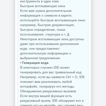
дисков O&O
инструмента в один клик.
Деинсталлятор
Defrag
Быстрые всплывающие окна
программ IObit
Professional +
Uninstaller Pro
Server 31.3 Build
Если вам нужна дополнительная
15.6.0.6
26064 by KpoJIuK
информация о символе в карете,
используйте быстрые всплывающие окна:
например, Быстрая документация,
быстрое определение, показ
NEW
NEW
использования, структура и т. Д.
Некоторые всплывающие окна доступны
даже при использовании дополнения
кода: они предоставляют
дополнительную информацию о
PDF редактор
Wondershare
Редактирование
выбранном предложении.
PDFelement Pro
документов
• Генерация кода
12.1.28.4370
PDFgear 2.1.18
В некоторых случаях IDE может
генерировать для вас тривиальный код.
Например, если вы нажмете Ctrl + O, IDE
поможет вам реализовать любой
NEW
NEW
интерфейс, генерируя его методы.
Обнаружение рекурсивных вызовов
Если внутри вашей функции есть
рекурсивный вызов, IDE обнаружит его и
Диспетчер задач
отметит его на желобе, что сделает ваш