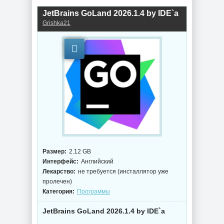
26H2 Build
19045.7548 by
26300.9032
Revision
JetBrains GoLand 2026.1.4 by IDE`a
Grishka21
NEW
NEW
Windows 10
Enterprise 2021
PDF редактор
LTSC x64 Full
Adobe Acrobat Pro
version Июль
2026.001.21771 by
2026
7997
NEW
NEW
Размер:
2.12 GB
Интерфейс:
Английский
Лекарство:
не требуется (инсталлятор уже
пролечен)
Просмотр
Категория:
Программы
документов
Конвертер видео
Adobe Acrobat Pro
Wondershare
JetBrains GoLand 2026.1.4 by IDE`a
2026.001.21771 by
UniConverter
KpoJIuK
17.4.5.648 by 7997