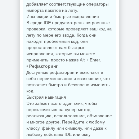
добавляет соответствующие операторы
Видеозапись с
монитора
Копирование
импорта пакетов на лету.
TechSmith
дисков
Инспекции и быстрые исправления
Camtasia 2026.1.4
BurnAware
Build 18353 by
Professional |
В среде IDE предусмотрены встроенные
elchupacabra
Premium 19.2
проверки, которые проверяют ваш код на
лету по мере его ввода. Когда они
находят проблемный код, они
предоставляют вам быстрые
NEW
NEW
исправления, которые вы можете
применить, просто нажав Alt + Enter.
• Рефакторинг
Доступные рефакторинги включают в
себя переименование и извлечение, что
Редактор
Звуковой
изображений
позволяет быстро и безопасно изменять
редактор
FastStone Capture
код.
GoldWave 7.05
11.3 + Portable
Быстрая навигация
Это займет всего один клик, чтобы
переключиться на супер метод,
реализацию, использование, объявление
NEW
NEW
и многое другое. Перейдите к любому
классу, файлу или символу, или даже к
любому действию IDE или окну
Дефрагментатор