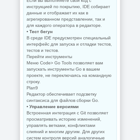
Если вы выполняете свой код с
инструкцией по покрытию, IDE собирает
данные и отображает их как в
NEW
NEW
агрегированном представлении, так и
для каждого оператора в редакторе.
• Тест бегун
В среде IDE предусмотрен специальный
интерфейс для запуска и отладки тестов,
Графический
Мониторинг
редактор Adobe
компьютера
тестов и тестов.
Bridge 2026
CPUID HWMonitor
Перейти инструменты
16.0.5.19 by 7997
1.65.1 + Portable
Меню Code> Go Tools позволяет вам
запускать инструменты Go в вашем
проекте, не переключаясь на командную
строку.
NEW
NEW
Plan9
Редактор обеспечивает подсветку
синтаксиса для файлов сборки Go.
Интернет
• Управление версиями
загрузчик Internet
Встроенная интеграция с Git позволяет
Download Manager
Увеличение фото
6.43 Build 7 by
Topaz Gigapixel
просматривать историю изменений,
KpoJIuK
1.3.2 by KpoJIuK
управлять ветками, конфликтами
слияний и многим другим. Для других
систем контроля версий аналогичные