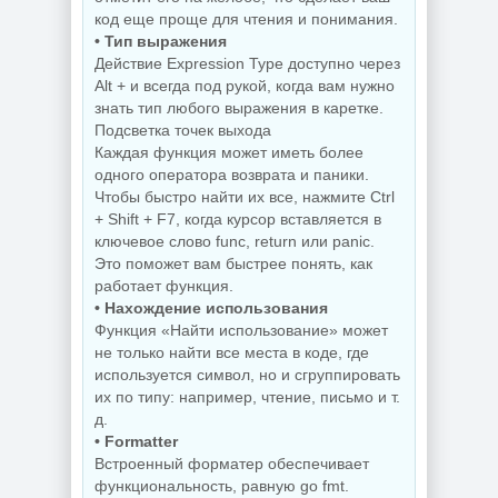
для Windows
Управление
AppControl
приложениями
код еще проще для чтения и понимания.
1.4.0.415
Raven 1.1.0.0
• Тип выражения
Действие Expression Type доступно через
Alt + и всегда под рукой, когда вам нужно
знать тип любого выражения в каретке.
NEW
NEW
Подсветка точек выхода
Каждая функция может иметь более
одного оператора возврата и паники.
Чтобы быстро найти их все, нажмите Ctrl
+ Shift + F7, когда курсор вставляется в
Windows 10
Windows 11 Pro
Enterprise 2019
26H1 Build
ключевое слово func, return или panic.
LTSC Full Июль
28120.2546 by
Это поможет вам быстрее понять, как
2026
OneSmiLe
работает функция.
• Нахождение использования
Функция «Найти использование» может
не только найти все места в коде, где
NEW
NEW
используется символ, но и сгруппировать
их по типу: например, чтение, письмо и т.
д.
• Formatter
Встроенный форматер обеспечивает
Windows 11 25H2
Windows 10 LTSC
Build 26200.8655
2019 x64 WPI by
функциональность, равную go fmt.