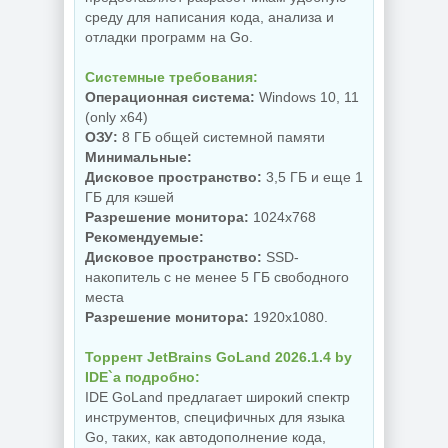
среду для написания кода, анализа и
отладки программ на Go.
NEW
NEW
Системные требования:
Операционная система:
Windows 10, 11
(only x64)
Украшение фото
ОЗУ:
8 ГБ общей системной памяти
ON1 Effects
PDF редактор
2026.5
Минимальные:
UPDF 2.5.7.0
20.5.0.19010
Дисковое пространство:
3,5 ГБ и еще 1
ГБ для кэшей
Разрешение монитора:
1024x768
Рекомендуемые:
NEW
NEW
Дисковое пространство:
SSD-
накопитель с не менее 5 ГБ свободного
места
Разрешение монитора:
1920x1080.
Увеличение
Бэкап системы
изображений ON1
Торрент JetBrains GoLand 2026.1.4 by
Hasleo Backup
Resize AI 2026.5
IDE`a подробно:
Suite 5.9.2.1
20.5.0.19010
IDE GoLand предлагает широкий спектр
инструментов, специфичных для языка
Go, таких, как автодополнение кода,