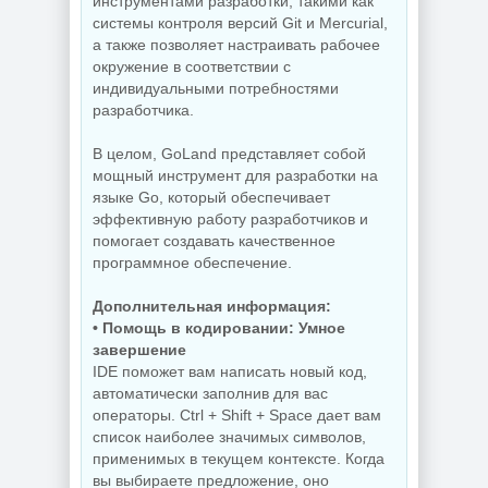
инструментами разработки, такими как
системы контроля версий Git и Mercurial,
а также позволяет настраивать рабочее
Управление
окружение в соответствии с
процессами
Захват снимков с
индивидуальными потребностями
Windows Process
монитора
Lasso Pro
FastStone Capture
разработчика.
18.2.3.42
11.3 by KpoJIuK
В целом, GoLand представляет собой
мощный инструмент для разработки на
языке Go, который обеспечивает
NEW
NEW
эффективную работу разработчиков и
помогает создавать качественное
программное обеспечение.
Скриншоты
Дополнительная информация:
экрана TechSmith
Windows 11 Pro
Snagit 26.3.1 build
• Помощь в кодировании: Умное
26H1 Lite version
11825 by
завершение
Build 28000.2525
elchupacabra
IDE поможет вам написать новый код,
автоматически заполнив для вас
операторы. Ctrl + Shift + Space дает вам
список наиболее значимых символов,
NEW
NEW
применимых в текущем контексте. Когда
вы выбираете предложение, оно