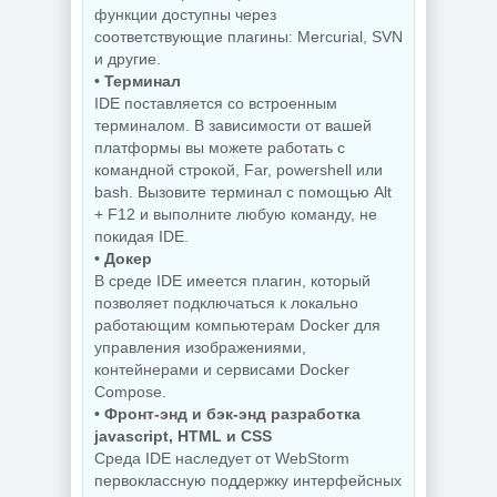
функции доступны через
NEW
NEW
соответствующие плагины: Mercurial, SVN
и другие.
• Терминал
IDE поставляется со встроенным
терминалом. В зависимости от вашей
Мастеринг
Ключи для
Steinberg -
программ EaseUS
платформы вы можете работать с
WaveLab 13 Pro
Key Finder Pro
командной строкой, Far, powershell или
13.0.30
4.1.7 by 7997
bash. Вызовите терминал с помощью Alt
+ F12 и выполните любую команду, не
покидая IDE.
• Докер
NEW
NEW
В среде IDE имеется плагин, который
позволяет подключаться к локально
работающим компьютерам Docker для
управления изображениями,
Запись
контейнерами и сервисами Docker
загрузочных
Плеер для ПК
носителей Ventoy
KMPlayer 64X
Compose.
1.1.17
2026.7.24.12
• Фронт-энд и бэк-энд разработка
jаvascript, HTML и CSS
Среда IDE наследует от WebStorm
первоклассную поддержку интерфейсных