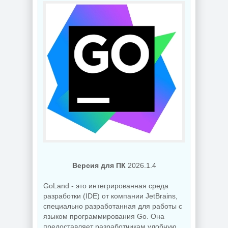
NEW
NEW
Видеоконвертер
Wondershare
Интернет
UniConverter
мессенджер
17.4.5.648 RePack
Telegram Desktop
by 7997
7.0.7 + Portable
NEW
NEW
Версия для ПК
2026.1.4
Схемы курсоров
GoLand - это интегрированная среда
для
компьютерной
Создание
разработки (IDE) от компании JetBrains,
мышки (Cursors
коллажей Shotcut
специально разработанная для работы с
concept scheme)
26.8.1 + Portable
языком программирования Go. Она
предоставляет разработчикам удобную