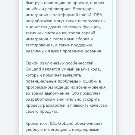
быструю навигацию по проекту, анализ
NEW
NEW
ошибок и рефакторинг. Благодаря
интеграции с платформой IntelliJ IDEA,
разработчики могут также использовать
Редактор фото
Бесплатный
множество других полезных функций,
ON1 Photo RAW
антивирус
таких как система контроля версий,
MAX 2026.5
Comodo Internet
20.5.0.19010 +
Security Premium
интеграция с системами сборки и
Creative Pack
12.4.0.8170 Final
тестирования, а также поддержка
различных языков программирования.
Одной из ключевых особенностей
NEW
NEW
GoLand является умный анализ кода,
который помогает выявлять
потенциальные проблемы и ошибки в
программном коде до их возникновения
Резервное
во время выполнения. Это позволяет
копирование
Hasleo Backup
Редактор
разработчикам значительно ускорить
Suite 5.9.2.1 by
изображений Krita
процесс разработки и повысить качество
Dodakaedr
5.3.3 by 7997
своего продукта.
Кроме того, IDE GoLand обеспечивает
удобную интеграцию с популярными
NEW
NEW