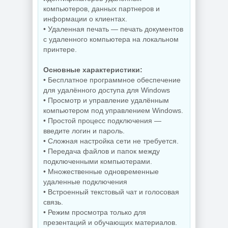
дисков O&O
Деинсталлятор
Defrag
компьютеров, данных партнеров и
программ IObit
Professional +
информации о клиентах.
Uninstaller Pro
Server 31.3 Build
• Удаленная печать — печать документов
15.6.0.6
26064 by KpoJIuK
с удаленного компьютера на локальном
принтере.
NEW
NEW
Основные характеристики:
• Бесплатное программное обеспечение
для удалённого доступа для Windows
• Просмотр и управление удалённым
компьютером под управлением Windows.
PDF редактор
• Простой процесс подключения —
Wondershare
Редактирование
PDFelement Pro
документов
введите логин и пароль.
12.1.28.4370
PDFgear 2.1.18
• Сложная настройка сети не требуется.
• Передача файлов и папок между
подключенными компьютерами.
• Множественные одновременные
NEW
NEW
удаленные подключения
• Встроенный текстовый чат и голосовая
связь.
• Режим просмотра только для
Диспетчер задач
презентаций и обучающих материалов.