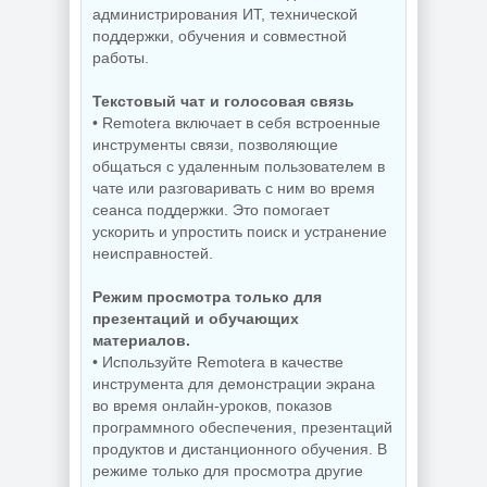
администрирования ИТ, технической
поддержки, обучения и совместной
работы.
Управление
процессами
Захват снимков с
Windows Process
монитора
Текстовый чат и голосовая связь
Lasso Pro
FastStone Capture
• Remotera включает в себя встроенные
18.2.3.42
11.3 by KpoJIuK
инструменты связи, позволяющие
общаться с удаленным пользователем в
чате или разговаривать с ним во время
NEW
NEW
сеанса поддержки. Это помогает
ускорить и упростить поиск и устранение
неисправностей.
Скриншоты
Режим просмотра только для
экрана TechSmith
презентаций и обучающих
Windows 11 Pro
Snagit 26.3.1 build
26H1 Lite version
11825 by
материалов.
Build 28000.2525
elchupacabra
• Используйте Remotera в качестве
инструмента для демонстрации экрана
во время онлайн-уроков, показов
программного обеспечения, презентаций
NEW
NEW
продуктов и дистанционного обучения. В
режиме только для просмотра другие