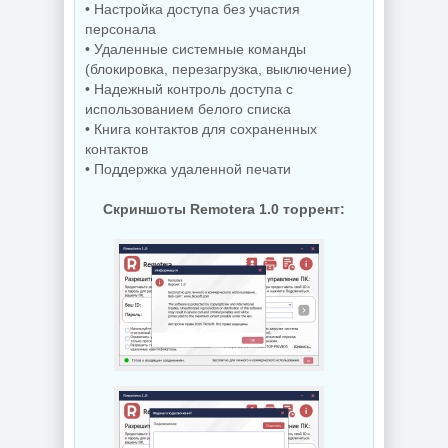
для Windows
Управление
• Настройка доступа без участия
AppControl
приложениями
персонала
1.4.0.415
Raven 1.1.0.0
• Удаленные системные команды
(блокировка, перезагрузка, выключение)
• Надежный контроль доступа с
NEW
NEW
использованием белого списка
• Книга контактов для сохраненных
контактов
• Поддержка удаленной печати
Windows 10
Windows 11 Pro
Скриншоты Remotera 1.0 торрент:
Enterprise 2019
26H1 Build
LTSC Full Июль
28120.2546 by
2026
OneSmiLe
NEW
NEW
Windows 11 25H2
Windows 10 LTSC
Build 26200.8655
2019 x64 WPI by