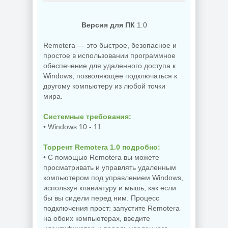
NEW
NEW
Версия для ПК
1.0
Remotera — это быстрое, безопасное и
простое в использовании программное
Украшение фото
обеспечение для удаленного доступа к
ON1 Effects
Windows, позволяющее подключаться к
PDF редактор
2026.5
другому компьютеру из любой точки
UPDF 2.5.7.0
20.5.0.19010
мира.
Системные требования:
NEW
NEW
• Windows 10 - 11
Торрент Remotera 1.0 подробно:
• С помощью Remotera вы можете
просматривать и управлять удаленным
Увеличение
компьютером под управлением Windows,
Бэкап системы
изображений ON1
Hasleo Backup
Resize AI 2026.5
используя клавиатуру и мышь, как если
Suite 5.9.2.1
20.5.0.19010
бы вы сидели перед ним. Процесс
подключения прост: запустите Remotera
на обоих компьютерах, введите