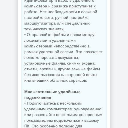
идентификатор и пароль удаленного
NEW
NEW
компьютера и сразу же приступайте к
работе. Нет необходимости в сложной
настройке сети, ручной настройке
маршрутизатора или специальных
Редактор фото
Бесплатный
ON1 Photo RAW
антивирус
технических знаниях.
MAX 2026.5
Comodo Internet
• Отправляйте файлы и папки между
20.5.0.19010 +
Security Premium
локальными и удаленными
Creative Pack
12.4.0.8170 Final
компьютерами непосредственно в
рамках удаленной сессии. Это позволяет
легко копировать документы,
NEW
NEW
установочные файлы, снимки экрана,
отчеты, архивы и другие важные файлы
без использования электронной почты
или внешних облачных сервисов.
Резервное
копирование
Множественные удалённые
Hasleo Backup
Редактор
Suite 5.9.2.1 by
изображений Krita
подключения
Dodakaedr
5.3.3 by 7997
• Подключайтесь к нескольким
удаленным компьютерам одновременно
или разрешайте нескольким доверенным
пользователям подключаться к вашему
NEW
NEW
ПК. Это особенно полезно для