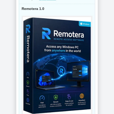
Remotera 1.0
NEW
NEW
Видеоконвертер
Wondershare
Интернет
UniConverter
мессенджер
17.4.5.648 RePack
Telegram Desktop
by 7997
7.0.7 + Portable
NEW
NEW
Схемы курсоров
для
компьютерной
Создание
мышки (Cursors
коллажей Shotcut
concept scheme)
26.8.1 + Portable