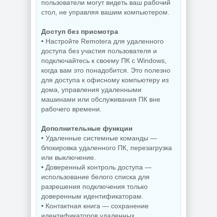
пользователи могут видеть ваш рабочий
Видеозапись с
стол, не управляя вашим компьютером.
монитора
Копирование
TechSmith
дисков
Camtasia 2026.1.4
BurnAware
Доступ без присмотра
Build 18353 by
Professional |
• Настройте Remotera для удаленного
elchupacabra
Premium 19.2
доступа без участия пользователя и
подключайтесь к своему ПК с Windows,
когда вам это понадобится. Это полезно
NEW
NEW
для доступа к офисному компьютеру из
дома, управления удаленными
машинами или обслуживания ПК вне
рабочего времени.
Редактор
Дополнительные функции
Звуковой
изображений
редактор
FastStone Capture
• Удаленные системные команды —
GoldWave 7.05
11.3 + Portable
блокировка удаленного ПК, перезагрузка
или выключение.
• Доверенный контроль доступа —
использование белого списка для
NEW
NEW
разрешения подключения только
доверенным идентификаторам.
• Контактная книга — сохранение
Дефрагментатор
идентификаторов удаленных