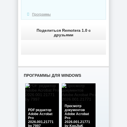
NEW
NEW
Программы
Поделиться Remotera 1.0 с
друзьями
Графический
Мониторинг
редактор Adobe
компьютера
Bridge 2026
CPUID HWMonitor
16.0.5.19 by 7997
1.65.1 + Portable
NEW
NEW
ПРОГРАММЫ ДЛЯ WINDOWS
Интернет
загрузчик Internet
Download Manager
Увеличение фото
Просмотр
6.43 Build 7 by
Topaz Gigapixel
PDF редактор
документов
KpoJIuK
1.3.2 by KpoJIuK
Adobe Acrobat
Adobe Acrobat
Pro
Pro
2026.001.21771
2026.001.21771
by 7997
by KpoJIuK