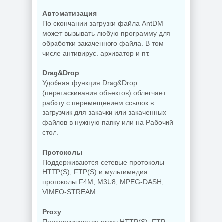
Автоматизация
По окончании загрузки файла AntDM
NEW
NEW
может вызывать любую программу для
обработки закаченного файла. В том
числе антивирус, архиватор и пт.
Drag&Drop
Создание
Видеоплеер для
Удобная функция Drag&Drop
электронных
ПК KMPlayer
схем KiCad 10.0.5
4.2.3.37 Plus
(перетаскивания объектов) облегчает
работу с перемещением ссылок в
загрузчик для закачки или закаченных
файлов в нужную папку или на Рабочий
NEW
NEW
стол.
Протоколы
Поддерживаются сетевые протоколы
HTTP(S), FTP(S) и мультимедиа
Графический
Мониторинг
редактор Adobe
компьютера
протоколы F4M, M3U8, MPEG-DASH,
Bridge 2026
CPUID HWMonitor
VIMEO-STREAM.
16.0.5.19 by 7997
1.65.1 + Portable
Proxy
Поддерживаются proxy HTTP(S), FTP,