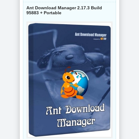
Ant Download Manager 2.17.3 Build
95883 + Portable
NEW
NEW
Просмотр
документов
Конвертер видео
Adobe Acrobat Pro
Wondershare
2026.001.21771 by
UniConverter
KpoJIuK
17.4.5.648 by 7997
NEW
NEW
Видеоконвертер
Wondershare
Интернет
UniConverter
мессенджер
17.4.5.648 RePack
Telegram Desktop
by 7997
7.0.7 + Portable