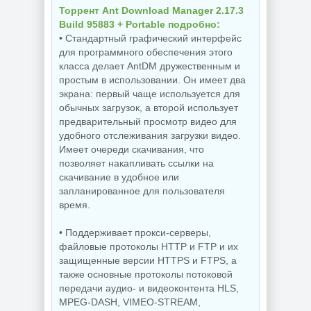
NEW
NEW
Торрент Ant Download Manager 2.17.3
Build 95883 + Portable подробно:
• Стандартный графический интерфейс
для программного обеспечения этого
класса делает AntDM дружественным и
Увеличение
Бэкап системы
изображений ON1
простым в использовании. Он имеет два
Hasleo Backup
Resize AI 2026.5
экрана: первый чаще используется для
Suite 5.9.2.1
20.5.0.19010
обычных загрузок, а второй использует
предварительный просмотр видео для
удобного отслеживания загрузки видео.
Имеет очереди скачивания, что
NEW
NEW
позволяет накапливать ссылки на
скачивание в удобное или
запланированное для пользователя
время.
Редактор фото
Бесплатный
ON1 Photo RAW
антивирус
MAX 2026.5
Comodo Internet
• Поддерживает прокси-серверы,
20.5.0.19010 +
Security Premium
Creative Pack
12.4.0.8170 Final
файловые протоколы HTTP и FTP и их
защищенные версии HTTPS и FTPS, а
также основные протоколы потоковой
передачи аудио- и видеоконтента HLS,
NEW
NEW
MPEG-DASH, VIMEO-STREAM,