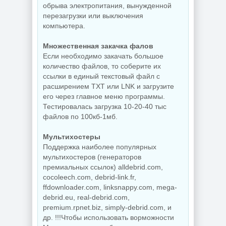
обрыва электропитания, вынужденной
перезагрузки или выключения
компьютера.
Множественная закачка фалов
Если необходимо закачать большое
количество файлов, то соберите их
ссылки в единый текстовый файл с
расширением TXT или LNK и загрузите
его через главное меню программы.
Тестировалась загрузка 10-20-40 тыс
файлов по 100кб-1мб.
Мультихостеры
Поддержка наиболее популярных
мультихостеров (генераторов
премиальных ссылок) alldebrid.com,
cocoleech.com, debrid-link.fr,
ffdownloader.com, linksnappy.com, mega-
debrid.eu, real-debrid.com,
premium.rpnet.biz, simply-debrid.com, и
др. !!!Чтобы использовать ворможности