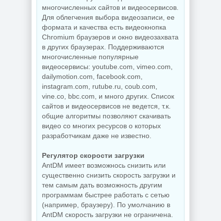
2026
OneSmiLe
многочисленных сайтов и видеосервисов.
Для облегчения выбора видеозаписи, ее
формата и качества есть видеокнопка
Chromium браузеров и окно видеозахвата
NEW
NEW
в других браузерах. Поддерживаются
многочисленные популярные
видеосервисы: youtube.com, vimeo.com,
dailymotion.com, facebook.com,
instagram.com, rutube.ru, coub.com,
Windows 11 25H2
Windows 10 LTSC
vine.co, bbc.com, и много других. Список
Build 26200.8655
2019 x64 WPI by
by Sergei Strelec
AG 07.2026
сайтов и видеосервисов не ведется, т.к.
общие алгоритмы позволяют скачивать
видео со многих ресурсов о которых
разработчикам даже не известно.
NEW
NEW
Регулятор скорости загрузки
AntDM имеет возможнось снизить или
Сведение видео
существенно снизить скорость загрузки и
Windows 11
Blackmagic
тем самым дать возможность другим
SuperLite Pro
Design DaVinci
26H1 Build
Resolve Studio
программам быстрее работать с сетью
28000.2525 by
21.0.3 Build 7 by
(например, браузеру). По умолчанию в
Revision
KpoJIuK
AntDM скорость загрузки не ограничена.