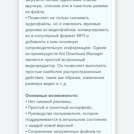
вручную, списком или в пакетном режиме
Скриншоты
из файла.
экрана TechSmith
Windows 11 Pro
Snagit 26.3.1 build
• Позволяет не только скачивать
26H1 Lite version
11825 by
аудиофайлы, но и извлекать звуковые
Build 28000.2525
elchupacabra
дорожки из видеофайлов, конвертировать
их в популярный формат MP3 и
добавлять к ним основную
сопроводительную информацию. Одним
NEW
NEW
из преимуществ Ant Download Manager
является простой встроенный
видеоредактор. Он позволяет выполнять
Видеозапись с
простые наиболее распространенные
монитора
Копирование
TechSmith
дисков
действия, такие как обрезка, изменение
Camtasia 2026.1.4
BurnAware
размера видео и т. д.
Build 18353 by
Professional |
elchupacabra
Premium 19.2
Основные возможности:
• Нет никакой рекламы;
• Простой и понятный интерфейс;
NEW
NEW
• Руководство пользователя, которое
поддерживается в актуальном состоянии
с каждой новой версией ;
• Сохранение загруженных файлов по