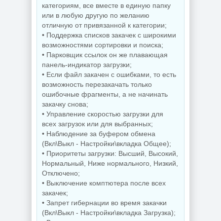
категориям, все вместе в единую папку
Редактор
Звуковой
изображений
или в любую другую по желанию
редактор
FastStone Capture
отличную от привязанной к категории;
GoldWave 7.05
11.3 + Portable
• Поддержка списков закачек с широкими
возможностями сортировки и поиска;
• Парковщик ссылок он же плавающая
панель-индикатор загрузки;
NEW
NEW
• Если файл закачен с ошибками, то есть
возможность перезакачать только
ошибочные фрагменты, а не начинать
Дефрагментатор
закачку снова;
дисков O&O
Деинсталлятор
Defrag
• Управление скоростью загрузки для
программ IObit
Professional +
всех загрузок или для выбранных;
Uninstaller Pro
Server 31.3 Build
15.6.0.6
26064 by KpoJIuK
• Наблюдение за буфером обмена
(Вкл\Выкл - Настройки\вкладка Общее);
• Приоритеты загрузки: Высший, Высокий,
Нормальный, Ниже нормального, Низкий,
NEW
NEW
Отключено;
• Выключение комптютера после всех
закачек;
• Запрет гибернации во время закачки
(Вкл\Выкл - Настройки\вкладка Загрузка);
PDF редактор