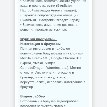
Wondershare
Редактирование
• Возможность автоматического удаления
PDFelement Pro
документов
задачи после загрузки (Вкл\Выкл -
12.1.28.4370
PDFgear 2.1.18
Настройки\вкладка Автоматизация);
• Звуковое сопровождение операций
(Вкл\Выкл - Настройки\вкладка Звуки);
• Возможность изменения цветового
NEW
NEW
решения программы (скины);
Функции программы:
Интеграция в браузеры
Диспетчер задач
Полная интеграция в наиболее
для Windows
Управление
популярными браузерами и их клонами:
AppControl
приложениями
1.4.0.415
Raven 1.1.0.0
Mozilla Firefox 53+, Google Chrome 31+
(Opera, Vivaldi, Slimjet,
ComodoDragon, Waterfox, etc.). Можно
отключить\включить интеграцию в
NEW
NEW
браузер, полностью удалить,
переустановить, исправить интеграцию в
браузер.
Видеограббер
Windows 10
Windows 11 Pro
Enterprise 2019
26H1 Build
Встроенный в браузер видеограббер
LTSC Full Июль
28120.2546 by
позволяет загружать видео с