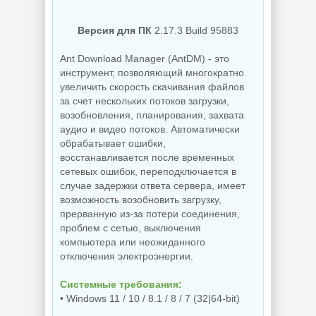
NEW
NEW
Версия для ПК
2.17.3 Build 95883
Ant Download Manager (AntDM) - это
инструмент, позволяющий многократно
Схемы курсоров
увеличить скорость скачивания файлов
для
компьютерной
Создание
за счет нескольких потоков загрузки,
мышки (Cursors
коллажей Shotcut
возобновления, планирования, захвата
concept scheme)
26.8.1 + Portable
аудио и видео потоков. Автоматически
обрабатывает ошибки,
восстанавливается после временных
сетевых ошибок, переподключается в
NEW
NEW
случае задержки ответа сервера, имеет
возможность возобновить загрузку,
прерванную из-за потери соединения,
проблем с сетью, выключения
Украшение фото
компьютера или неожиданного
ON1 Effects
отключения электроэнергии.
PDF редактор
2026.5
UPDF 2.5.7.0
20.5.0.19010
Системные требования:
• Windows 11 / 10 / 8.1 / 8 / 7 (32|64-bit)