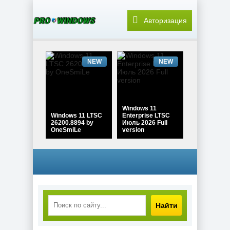
Авторизация
NEW
NEW
Windows 11
Windows 11 LTSC
Enterprise LTSC
26200.8894 by
Июль 2026 Full
OneSmiLe
version
NEW
NEW
Найти
Windows 11 Pro
Windows 10 Pro
26H1 Build
22H2 Game edition