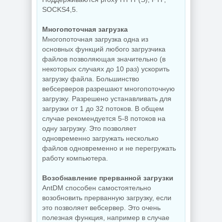
SOCKS4,5.
NEW
NEW
Многопоточная загрузка
Многопоточная загрузка одна из
основных функций любого загрузчика
Интернет
загрузчик Internet
файлов позволяющая значительно (в
Download Manager
Увеличение фото
некоторых случаях до 10 раз) ускорить
6.43 Build 7 by
Topaz Gigapixel
KpoJIuK
1.3.2 by KpoJIuK
загрузку файла. Большинство
вебсерверов разрешают многопоточную
загрузку. Разрешено устанавливать для
загрузки от 1 до 32 потоков. В общем
NEW
NEW
случае рекомендуется 5-8 потоков на
одну загрузку. Это позволяет
одновременно загружать несколько
файлов одновременно и не перегружать
работу компьютера.
Мастеринг
Ключи для
Steinberg -
программ EaseUS
WaveLab 13 Pro
Key Finder Pro
Возобнавление прерванной загрузки
13.0.30
4.1.7 by 7997
AntDM способен самостоятельно
возобновить прерванную загрузку, если
это позволяет вебсервер. Это очень
полезная функция, например в случае