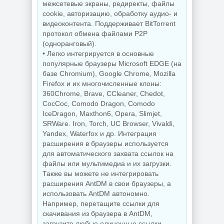
межсетевые экраны, редиректы, файлы
cookie, авторизацию, обработку аудио- и
видеоконтента. Поддерживает BitTorrent
Резервное
протокол обмена файлами P2P
копирование
Hasleo Backup
Редактор
(одноранговый).
Suite 5.9.2.1 by
изображений Krita
• Легко интегрируется в основные
Dodakaedr
5.3.3 by 7997
популярные браузеры Microsoft EDGE (на
базе Chromium), Google Chrome, Mozilla
Firefox и их многочисленные клоны:
360Chrome, Brave, CCleaner, Chedot,
NEW
NEW
CocCoc, Comodo Dragon, Comodo
IceDragon, Maxthon6, Opera, Slimjet,
SRWare. Iron, Torch, UC Browser, Vivaldi,
Yandex, Waterfox и др. Интеграция
Управление
процессами
Захват снимков с
расширения в браузеры используется
Windows Process
монитора
для автоматического захвата ссылок на
Lasso Pro
FastStone Capture
18.2.3.42
11.3 by KpoJIuK
файлы или мультимедиа и их загрузки.
Также вы можете не интегрировать
расширения AntDM в свои браузеры, а
использовать AntDM автономно.
NEW
NEW
Например, перетащите ссылки для
скачивания из браузера в AntDM,
загрузите любые одиночные ссылки