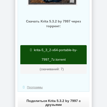
Revision
KpoJIuK
NEW
NEW
Скачать Krita 5.3.2 by 7997 через
торрент:
Создание
Видеоплеер для
электронных
ПК KMPlayer
krita-5_3_2-x64-portable-by-
схем KiCad 10.0.5
4.2.3.37 Plus
7997_7z.torrent
NEW
NEW
(cкачиваний: 7)
Программы
Графический
Мониторинг
редактор Adobe
компьютера
Bridge 2026
CPUID HWMonitor
16.0.5.19 by 7997
1.65.1 + Portable
Поделиться Krita 5.3.2 by 7997 с
друзьями