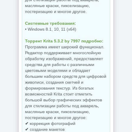
NEW
NEW
масляные краски, пикселизацию,
постеризацию и многое другое.
Системные требования:
Резервное
• Windows 8.1, 10, 11 (x64)
копирование
Hasleo Backup
Редактор
Suite 5.9.2.1 by
изображений Krita
Торрент Krita 5.3.2 by 7997 подробно:
Dodakaedr
5.3.3 by 7997
Программа имеет широкий функционал.
Редактор поддерживает многослойную
обработку изображений, предоставляет
NEW
NEW
средства для работы с различными
цветовыми моделями и обладает
большим набором средств для цифровой
живописи, создания скетчей и
Управление
формирования текстур. Из богатых
процессами
Захват снимков с
возможностей Krita стоит отметить
Windows Process
монитора
Lasso Pro
FastStone Capture
большой выбор графических эффектов
18.2.3.42
11.3 by KpoJIuK
для стилизации работы под акварель,
масляные краски, пикселизацию,
постеризацию и многое другое:
✔
коррекция фотографий
NEW
NEW
✔
создание макетов