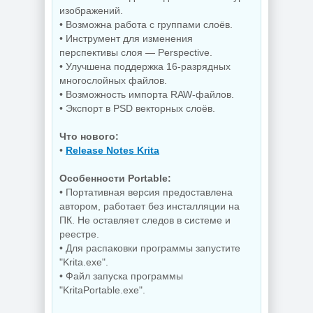
изображений.
PDF редактор
Wondershare
Редактирование
• Возможна работа с группами слоёв.
PDFelement Pro
документов
• Инструмент для изменения
12.1.28.4370
PDFgear 2.1.18
перспективы слоя — Perspective.
• Улучшена поддержка 16-разрядных
многослойных файлов.
NEW
NEW
• Возможность импорта RAW-файлов.
• Экспорт в PSD векторных слоёв.
Что нового:
•
Release Notes Krita
Диспетчер задач
для Windows
Управление
AppControl
приложениями
Особенности Portable:
1.4.0.415
Raven 1.1.0.0
• Портативная версия предоставлена
автором, работает без инсталляции на
ПК. Не оставляет следов в системе и
реестре.
NEW
NEW
• Для распаковки программы запустите
"Krita.exe".
• Файл запуска программы
"KritaPortable.exe".
Windows 10
Windows 11 Pro