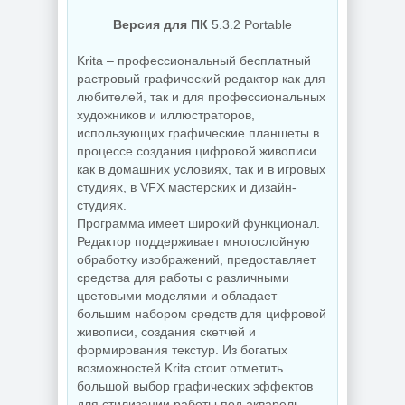
Версия для ПК
5.3.2 Portable
NEW
NEW
Krita – профессиональный бесплатный
растровый графический редактор как для
любителей, так и для профессиональных
художников и иллюстраторов,
Увеличение
Бэкап системы
изображений ON1
использующих графические планшеты в
Hasleo Backup
Resize AI 2026.5
процессе создания цифровой живописи
Suite 5.9.2.1
20.5.0.19010
как в домашних условиях, так и в игровых
студиях, в VFX мастерских и дизайн-
студиях.
NEW
NEW
Программа имеет широкий функционал.
Редактор поддерживает многослойную
обработку изображений, предоставляет
средства для работы с различными
Редактор фото
Бесплатный
цветовыми моделями и обладает
ON1 Photo RAW
антивирус
большим набором средств для цифровой
MAX 2026.5
Comodo Internet
20.5.0.19010 +
Security Premium
живописи, создания скетчей и
Creative Pack
12.4.0.8170 Final
формирования текстур. Из богатых
возможностей Krita стоит отметить
большой выбор графических эффектов
для стилизации работы под акварель,