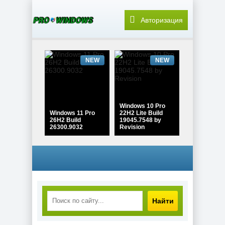
Авторизация
NEW
NEW
Windows 10 Pro
Windows 11 Pro
22H2 Lite Build
26H2 Build
19045.7548 by
26300.9032
Revision
NEW
NEW
Найти
Windows 10
Enterprise 2021
PDF редактор
LTSC x64 Full
Adobe Acrobat Pro