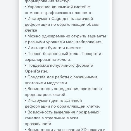
формирования текстур.
• Управление динамикой кистей с
помощью графического планшета.
Редактор
Звуковой
изображений
• Инструмент Cage для пластичной
редактор
FastStone Capture
деформации по обрамляющей объект
GoldWave 7.05
11.3 + Portable
клетке
• Можно одновременно открыть варианты
с разными уровнями масштабирования.
NEW
NEW
• Имитация бумаги и пастели.
• Псевдо-бесконечный холст. Поворот и
зеркалирование холста.
• Поддержка популярного формата
Дефрагментатор
дисков O&O
OpenRaster.
Деинсталлятор
Defrag
• Средства для работы с различными
программ IObit
Professional +
Uninstaller Pro
Server 31.3 Build
цветовыми моделями.
15.6.0.6
26064 by KpoJIuK
• Возможность определения временных
преднастроек кистей.
• Инструмент для пластичной
деформации по обрамляющей клетке.
NEW
NEW
• Возможность выделения прозрачных
каналов в отдельные маски
прозрачности.
• Возможности для создания 3D-текстур и