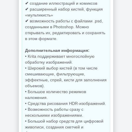
✔
создание иллюстраций и комиксов
✔
расширенный набор кистей, функция
«мультикисть»
Скриншоты
✔
возможность работы с файлами .psd,
экрана TechSmith
Windows 11 Pro
Snagit 26.3.1 build
созданными в Photoshop. Можно
26H1 Lite version
11825 by
открывать их, редактировать и сохранять
Build 28000.2525
elchupacabra
в этом формате.
Дополнительная информация:
NEW
NEW
• Krita поддерживает многослойную
обработку изображений.
• Широкий выбор кистей (в том числе
смешивающие, фильтрующие,
Видеозапись с
монитора
Копирование
эффектные, спрей, кисти для заполнения
TechSmith
дисков
объемов).
Camtasia 2026.1.4
BurnAware
Build 18353 by
Professional |
• Большое количество режимов
elchupacabra
Premium 19.2
наложения.
• Средства рисования HDR-изображений.
• Возможность работы сразу с
несколькими изображениями.
NEW
NEW
• Большой набор средств для цифровой
живописи, создания скетчей и