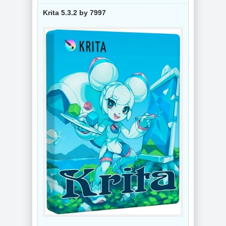
Krita 5.3.2 by 7997
NEW
NEW
Схемы курсоров
для
компьютерной
Создание
мышки (Cursors
коллажей Shotcut
concept scheme)
26.8.1 + Portable
NEW
NEW
Украшение фото
ON1 Effects
PDF редактор
2026.5
UPDF 2.5.7.0
20.5.0.19010