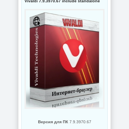
Vivaldi 7.9.3970.67 include standalone
NEW
NEW
Схемы курсоров
Интернет
для
мессенджер
компьютерной
Telegram Desktop
мышки (Cursors
7.0.7 + Portable
concept scheme)
NEW
NEW
Создание
коллажей Shotcut
PDF редактор
26.8.1 + Portable
UPDF 2.5.7.0
Версия для ПК
7.9.3970.67