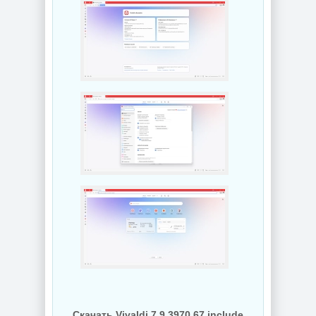
дисков O&O
Defrag
PDF редактор
Professional +
Wondershare
Server 31.3 Build
PDFelement Pro
26064 by KpoJIuK
12.1.28.4370
NEW
NEW
Диспетчер задач
Редактирование
для Windows
документов
AppControl
PDFgear 2.1.18
1.4.0.415
NEW
NEW
Windows 10
Скачать Vivaldi 7.9.3970.67 include