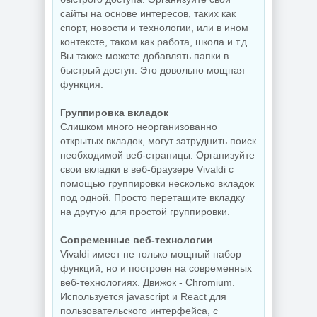
сайты на основе интересов, таких как
спорт, новости и технологии, или в ином
контексте, таком как работа, школа и т.д.
Захват снимков с
Вы также можете добавлять папки в
монитора
Windows 11 Pro
быстрый доступ. Это довольно мощная
FastStone Capture
26H1 Lite version
11.3 by KpoJIuK
Build 28000.2525
функция.
Группировка вкладок
Слишком много неорганизованно
NEW
NEW
открытых вкладок, могут затруднить поиск
необходимой веб-страницы. Организуйте
свои вкладки в веб-браузере Vivaldi с
Видеозапись с
помощью группировки несколько вкладок
Скриншоты
монитора
под одной. Просто перетащите вкладку
экрана TechSmith
TechSmith
Snagit 26.3.1 build
Camtasia 2026.1.4
на другую для простой группировки.
11825 by
Build 18353 by
elchupacabra
elchupacabra
Современные веб-технологии
Vivaldi имеет не только мощный набор
функций, но и построен на современных
веб-технологиях. Движок - Chromium.
NEW
NEW
Используется jаvascript и React для
пользовательского интерфейса, с