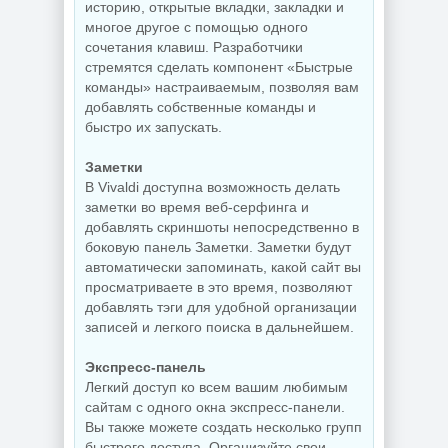
историю, открытые вкладки, закладки и
NEW
NEW
многое другое с помощью одного
сочетания клавиш. Разработчики
стремятся сделать компонент «Быстрые
Бесплатный
Резервное
команды» настраиваемым, позволяя вам
антивирус
копирование
добавлять собственные команды и
Comodo Internet
Hasleo Backup
быстро их запускать.
Security Premium
Suite 5.9.2.1 by
12.4.0.8170 Final
Dodakaedr
Заметки
В Vivaldi доступна возможность делать
заметки во время веб-серфинга и
NEW
NEW
добавлять скриншоты непосредственно в
боковую панель Заметки. Заметки будут
автоматически запоминать, какой сайт вы
просматриваете в это время, позволяют
Управление
добавлять тэги для удобной организации
процессами
Редактор
Windows Process
записей и легкого поиска в дальнейшем.
изображений Krita
Lasso Pro
5.3.3 by 7997
18.2.3.42
Экспресс-панель
Легкий доступ ко всем вашим любимым
сайтам с одного окна экспресс-панели.
Вы также можете создать несколько групп
NEW
NEW
быстрого доступа. Организуйте свои