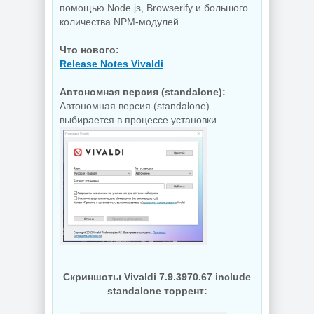
помощью Node.js, Browserify и большого
Копирование
количества NPM-модулей.
дисков
BurnAware
Звуковой
Что нового:
Professional |
редактор
Premium 19.2
GoldWave 7.05
Release Notes Vivaldi
Автономная версия (standalone):
Автономная версия (standalone)
NEW
NEW
выбирается в процессе установки.
Редактор
Деинсталлятор
изображений
программ IObit
FastStone Capture
Uninstaller Pro
11.3 + Portable
15.6.0.6
NEW
NEW
Скриншоты Vivaldi 7.9.3970.67 include
standalone торрент:
Дефрагментатор