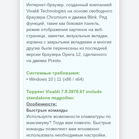
Интернет-браузер, созданный компанией
Vivaldi Technologies на основе свободного
NEW
NEW
браузера Chromium и движка Blink. Ряд
функций, такие как боковая панель,
режим отображения картинок на веб-
странице, заметки, визуальные вкладки,
Украшение фото
корзина с закрытыми вкладками и многие
ON1 Effects
Бэкап системы
другие были перенесены из последней
2026.5
Hasleo Backup
20.5.0.19010
Suite 5.9.2.1
версии браузера Opera 12, сделанного
на движке Presto.
Системные требования:
NEW
NEW
• Windows 10 | 11 (x86 / x64)
Торрент Vivaldi 7.9.3970.67 include
standalone подробно:
Редактор фото
Особенности:
Увеличение
ON1 Photo RAW
изображений ON1
MAX 2026.5
Быстрые команды
Resize AI 2026.5
20.5.0.19010 +
Используете возможности клавиатуры по
20.5.0.19010
Creative Pack
максимуму? Тогда вам повезло. Быстрые
команды позволяют вам мгновенно
использовать необходимые настройки,