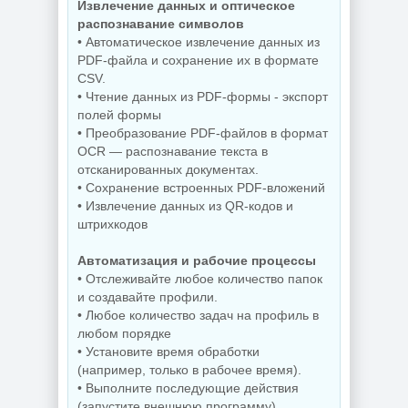
Wondershare
Редактирование
Извлечение данных и оптическое
PDFelement Pro
документов
распознавание символов
12.1.28.4370
PDFgear 2.1.18
• Автоматическое извлечение данных из
PDF-файла и сохранение их в формате
CSV.
• Чтение данных из PDF-формы - экспорт
NEW
NEW
полей формы
• Преобразование PDF-файлов в формат
OCR — распознавание текста в
отсканированных документах.
Диспетчер задач
• Сохранение встроенных PDF-вложений
для Windows
Управление
AppControl
приложениями
• Извлечение данных из QR-кодов и
1.4.0.415
Raven 1.1.0.0
штрихкодов
Автоматизация и рабочие процессы
• Отслеживайте любое количество папок
NEW
NEW
и создавайте профили.
• Любое количество задач на профиль в
любом порядке
• Установите время обработки
(например, только в рабочее время).
Windows 10
Windows 11 Pro
Enterprise 2019
26H1 Build
• Выполните последующие действия
LTSC Full Июль
28120.2546 by
(запустите внешнюю программу).