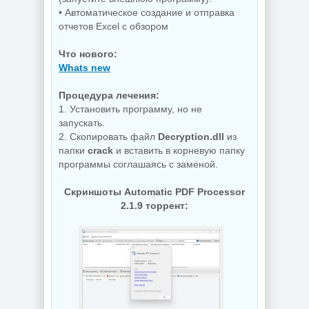
2026
OneSmiLe
• Автоматическое создание и отправка
отчетов Excel с обзором
Что нового:
NEW
NEW
Whats new
Процедура лечения:
1. Установить программу, но не
запускать.
Windows 11 25H2
Windows 10 LTSC
Build 26200.8655
2019 x64 WPI by
2. Скопировать файл
Decryption.dll
из
by Sergei Strelec
AG 07.2026
папки
crack
и вставить в корневую папку
программы соглашаясь с заменой.
Скриншоты Automatic PDF Processor
NEW
NEW
2.1.9 торрент:
Сведение видео
Windows 11
Blackmagic
SuperLite Pro
Design DaVinci
26H1 Build
Resolve Studio
28000.2525 by
21.0.3 Build 7 by
Revision
KpoJIuK