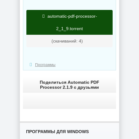
NEW
NEW
automatic-pdf-processor-
2_1_9.torrent
Интернет
загрузчик Internet
Download Manager
Увеличение фото
(cкачиваний: 4)
6.43 Build 7 by
Topaz Gigapixel
KpoJIuK
1.3.2 by KpoJIuK
Программы
NEW
NEW
Поделиться Automatic PDF
Processor 2.1.9 с друзьями
Мастеринг
Ключи для
Steinberg -
программ EaseUS
WaveLab 13 Pro
Key Finder Pro
13.0.30
4.1.7 by 7997
ПРОГРАММЫ ДЛЯ WINDOWS