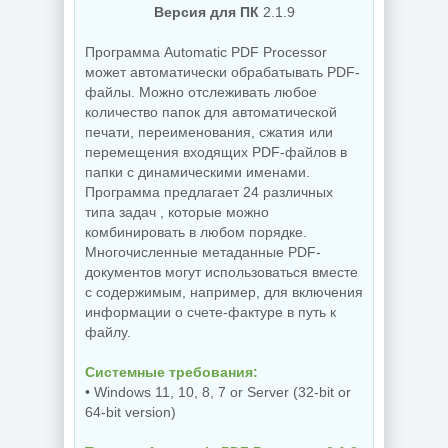
Версия для ПК
2.1.9
NEW
NEW
Программа Automatic PDF Processor
может автоматически обрабатывать PDF-
файлы. Можно отслеживать любое
количество папок для автоматической
Схемы курсоров
для
печати, переименования, сжатия или
компьютерной
Создание
перемещения входящих PDF-файлов в
мышки (Cursors
коллажей Shotcut
concept scheme)
26.8.1 + Portable
папки с динамическими именами.
Программа предлагает 24 различных
типа задач , которые можно
комбинировать в любом порядке.
NEW
NEW
Многочисленные метаданные PDF-
документов могут использоваться вместе
с содержимым, например, для включения
информации о счете-фактуре в путь к
файлу.
Украшение фото
ON1 Effects
PDF редактор
2026.5
Системные требования:
UPDF 2.5.7.0
20.5.0.19010
• Windows 11, 10, 8, 7 or Server (32-bit or
64-bit version)