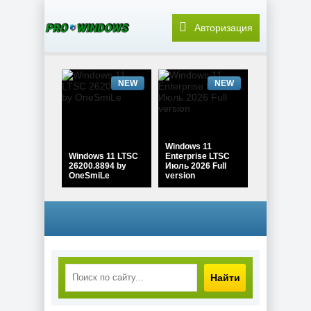
Авторизация
NEW
NEW
Windows 11
Windows 11 LTSC
Enterprise LTSC
26200.8894 by
Июль 2026 Full
OneSmiLe
version
NEW
NEW
Найти
Windows 11 Pro
Windows 10 Pro
26H1 Build
22H2 Game edition