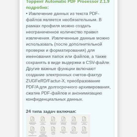
Торрент Automatic PDF Processor 2.1.9
NEW
NEW
подробно:
• Извлечение данных из текста PDF-
файлов является необязательным. В
рамках профиля можно создать
Увеличение
неограниченное количество правил
Бэкап системы
изображений ON1
извлечения. Извлеченные данные можно
Hasleo Backup
Resize AI 2026.5
Suite 5.9.2.1
20.5.0.19010
использовать (после дополнительной
проверки и форматирования) для
именования папок или файлов, а также
сохранять в виде выдержки в CSV-файле.
NEW
NEW
Другие важные функции включают
создание электронных счетов-фактур
ZUGFeRD/Factur-X, преобразование
PDF/A для долгосрочного архивирования,
Редактор фото
Бесплатный
сжатие PDF-файлов и анонимизацию
ON1 Photo RAW
антивирус
MAX 2026.5
Comodo Internet
конфиденциальных данных.
20.5.0.19010 +
Security Premium
Creative Pack
12.4.0.8170 Final
24 типа задач включая:
NEW
NEW