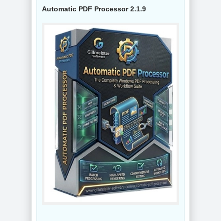
Automatic PDF Processor 2.1.9
NEW
NEW
Просмотр
документов
Конвертер видео
Adobe Acrobat Pro
Wondershare
2026.001.21771 by
UniConverter
KpoJIuK
17.4.5.648 by 7997
NEW
NEW
Видеоконвертер
Wondershare
Интернет
UniConverter
мессенджер
17.4.5.648 RePack
Telegram Desktop
by 7997
7.0.7 + Portable