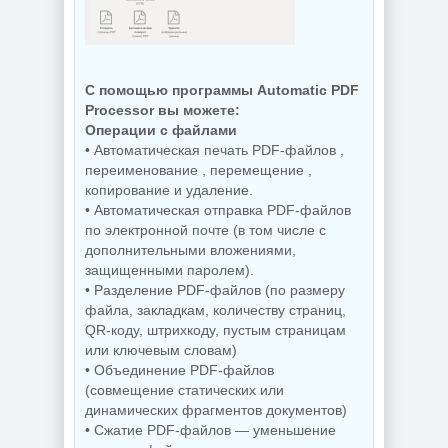
Резервное
копирование
Hasleo Backup
Редактор
С помощью программы Automatic PDF
Suite 5.9.2.1 by
изображений Krita
Processor вы можете:
Dodakaedr
5.3.3 by 7997
Операции с файлами
• Автоматическая печать PDF-файлов ,
переименование , перемещение ,
копирование и удаление.
NEW
NEW
• Автоматическая отправка PDF-файлов
по электронной почте (в том числе с
дополнительными вложениями,
Управление
защищенными паролем).
процессами
Захват снимков с
• Разделение PDF-файлов (по размеру
Windows Process
монитора
Lasso Pro
FastStone Capture
файла, закладкам, количеству страниц,
18.2.3.42
11.3 by KpoJIuK
QR-коду, штрихкоду, пустым страницам
или ключевым словам)
• Объединение PDF-файлов
(совмещение статических или
NEW
NEW
динамических фрагментов документов)
• Сжатие PDF-файлов — уменьшение