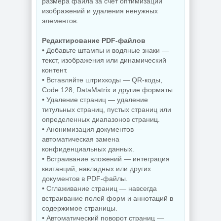
размера файла за счет оптимизации
изображений и удаления ненужных
Скриншоты
элементов.
экрана TechSmith
Windows 11 Pro
Snagit 26.3.1 build
26H1 Lite version
11825 by
Редактирование PDF-файлов
Build 28000.2525
elchupacabra
• Добавьте штампы и водяные знаки —
текст, изображения или динамический
контент.
• Вставляйте штрихкоды — QR-коды,
NEW
NEW
Code 128, DataMatrix и другие форматы.
• Удаление страниц — удаление
титульных страниц, пустых страниц или
Видеозапись с
монитора
Копирование
определенных диапазонов страниц.
TechSmith
дисков
• Анонимизация документов —
Camtasia 2026.1.4
BurnAware
Build 18353 by
Professional |
автоматическая замена
elchupacabra
Premium 19.2
конфиденциальных данных.
• Встраивание вложений — интеграция
квитанций, накладных или других
документов в PDF-файлы.
NEW
NEW
• Сглаживание страниц — навсегда
встраивание полей форм и аннотаций в
содержимое страницы.
• Автоматический поворот страниц —