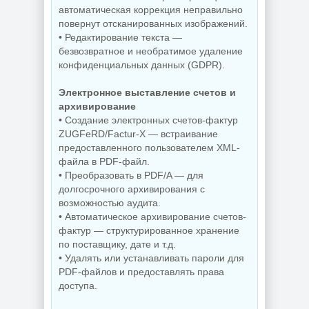
автоматическая коррекция неправильно
Редактор
Звуковой
изображений
повернут отсканированных изображений.
редактор
FastStone Capture
• Редактирование текста —
GoldWave 7.05
11.3 + Portable
безвозвратное и необратимое удаление
конфиденциальных данных (GDPR).
Электронное выставление счетов и
NEW
NEW
архивирование
• Создание электронных счетов-фактур
ZUGFeRD/Factur-X — встраивание
Дефрагментатор
дисков O&O
предоставленного пользователем XML-
Деинсталлятор
Defrag
файла в PDF-файл.
программ IObit
Professional +
Uninstaller Pro
Server 31.3 Build
• Преобразовать в PDF/A — для
15.6.0.6
26064 by KpoJIuK
долгосрочного архивирования с
возможностью аудита.
• Автоматическое архивирование счетов-
фактур — структурированное хранение
NEW
NEW
по поставщику, дате и т.д.
• Удалять или устанавливать пароли для
PDF-файлов и предоставлять права
доступа.
PDF редактор