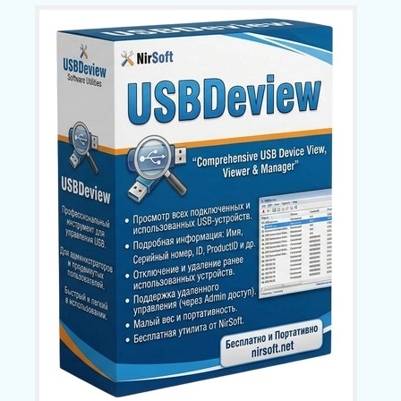
Скриншоты экрана
Видеозапись с
dows 11 Pro 26H1
TechSmith Snagit 26.3.1
монитора TechSmith
 version Build
build 11825 by
Camtasia 2026.1.4 Bu
00.2525
elchupacabra
18353 by elchupacab
NEW
NEW
NE
рагментатор
ков O&O Defrag
PDF редактор
essional + Server
Wondershare
Редактирование
 Build 26064 by
PDFelement Pro
документов PDFgear
JIuK
12.1.28.4370
2.1.18