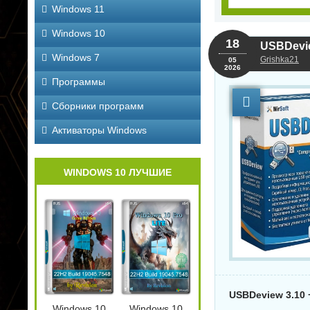
Windows 11
Windows 10
Просмотр документов
Конвертер видео
Вид
18
USBDevie
Adobe Acrobat Pro
Wondershare
Won
2026.001.21771 by
UniConverter 17.4.5.648
UniC
Windows 7
Grishka21
05
KpoJIuK
by 7997
ReP
2026
Программы
Сборники программ
NEW
NEW
Активаторы Windows
WINDOWS 10 ЛУЧШИЕ
Уве
Украшение фото ON1
изо
Effects 2026.5
Бэкап системы Hasleo
Resi
20.5.0.19010
Backup Suite 5.9.2.1
20.5
NEW
NEW
USBDeview 3.10 
Windows 10
Windows 10