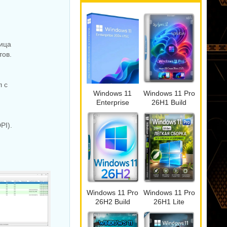
лица
тов.
л с
Windows 11
Windows 11 Pro
Enterprise
26H1 Build
LTSC Июль
28000.2525 by
2026 Full
Igors_VL
PI).
version
Windows 11 Pro
Windows 11 Pro
26H2 Build
26H1 Lite
26300.9032
version Build
28000.2525