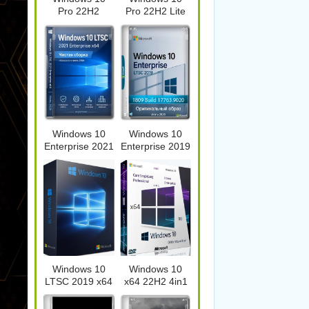
Pro 22H2
Pro 22H2 Lite
Game edition
Build
19045.7548 by
19045.7548 by
Revision
Revision
Управление
процессами Windows
Захват снимков с
Win
Process Lasso Pro
монитора FastStone
Lite
18.2.3.42
Capture 11.3 by KpoJIuK
280
Windows 10
Windows 10
Enterprise 2021
Enterprise 2019
NEW
NEW
LTSC x64 Full
LTSC Full Июль
version Июль
2026
2026
Деф
дис
Редактор изображений
Деинсталлятор
Prof
FastStone Capture 11.3 +
программ IObit
31.3
Windows 10
Windows 10
Portable
Uninstaller Pro 15.6.0.6
Kpo
LTSC 2019 x64
x64 22H2 4in1
WPI by AG
Июль 2026 by
07.2026
OVGorskiy