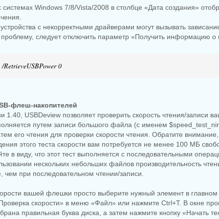
able
KpoJIuK
KpoJIuK
 системах Windows 7/8/Vista/2008 в столбце «Дата создания» ото
ачения.
устройства с некорректными драйверами могут вызывать зависани
у проблему, следует отключить параметр «Получить информацию о 
 /RetrieveUSBPower 0
USB-флеш-накопителей
ии 1.40, USBDeview позволяет проверить скорость чтения/записи в
олняется путем записи большого файла (с именем $speed_test_nirs
тем его чтения для проверки скорости чтения. Обратите внимание,
ения этого теста скорости вам потребуется не менее 100 МБ своб
йте в виду, что этот тест выполняется с последовательными опера
льзовании нескольких небольших файлов производительность чтен
, чем при последовательном чтении/записи.
корости вашей флешки просто выберите нужный элемент в главном 
Проверка скорости» в меню «Файл» или нажмите Ctrl+T. В окне про
ыбрана правильная буква диска, а затем нажмите кнопку «Начать т