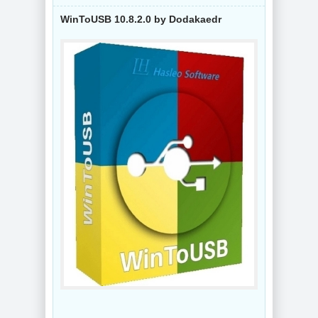
WinToUSB 10.8.2.0 by Dodakaedr
NEW
NEW
Видеоконвертер
Wondershare
Интернет
UniConverter
мессенджер
17.4.5.648 RePack
Telegram Desktop
by 7997
7.0.7 + Portable
NEW
NEW
Схемы курсоров
для
компьютерной
Создание
мышки (Cursors
коллажей Shotcut
concept scheme)
26.8.1 + Portable