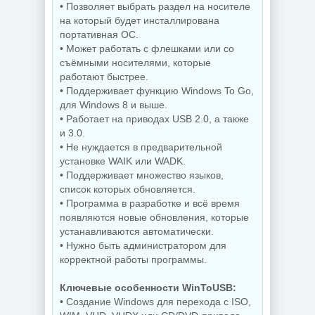
• Позволяет выбрать раздел на носителе
на который будет инсталлирована
портативная ОС.
Управление
• Может работать с флешками или со
процессами
Захват снимков с
Windows Process
монитора
съёмными носителями, которые
Lasso Pro
FastStone Capture
работают быстрее.
18.2.3.42
11.3 by KpoJIuK
• Поддерживает функцию Windows To Go,
для Windows 8 и выше.
• Работает на приводах USB 2.0, а также
и 3.0.
NEW
NEW
• Не нуждается в предварительной
установке WAIK или WADK.
• Поддерживает множество языков,
Скриншоты
список которых обновляется.
экрана TechSmith
• Программа в разработке и всё время
Windows 11 Pro
Snagit 26.3.1 build
появляются новые обновления, которые
26H1 Lite version
11825 by
Build 28000.2525
elchupacabra
устанавливаются автоматически.
• Нужно быть администратором для
корректной работы программы.
NEW
NEW
Ключевые особенности WinToUSB:
• Создание Windows для перехода с ISO,