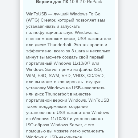
Версия для ПК
10.8.2.0 RePack
NEW
NEW
WinToUSB — лучший Windows To Go
(WTG) Creator, который позволяет вам
устанавливать и запускать
полнофункциональную Windows на
внешнем жестком диске, USB-накопителе
Украшение фото
ON1 Effects
или диске Thunderbolt. Это так просто и
PDF редактор
2026.5
эффективно: всего за 3 шага и несколько
UPDF 2.5.7.0
20.5.0.19010
минут вы можете создать свой первый
портативный Windows 11/10/8/7 или
Windows Server прямо из файла ISO,
WIM, ESD, SWM, VHD, VHDX, CD/DVD,
NEW
NEW
или вы можете клонировать текущую
установку Windows на USB-накопитель
или диск Thunderbolt в качестве
портативной версии Windows. WinToUSB
Увеличение
также поддерживает создание
Бэкап системы
изображений ON1
установочного USB-накопителя Windows
Hasleo Backup
Resize AI 2026.5
Suite 5.9.2.1
20.5.0.19010
из Windows 11/10/8/7 и установочного
ISO-образа Windows Server, с его
помощью вы можете легко установить
Windows с USB-накопителя.