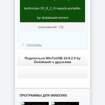
NEW
NEW
technician-10_8_2_0-repack-portable-
by-dodakaedr.torrent
Мастеринг
Ключи для
(cкачиваний: 13)
Steinberg -
программ EaseUS
WaveLab 13 Pro
Key Finder Pro
13.0.30
4.1.7 by 7997
Программы
NEW
NEW
Поделиться WinToUSB 10.8.2.0 by
Dodakaedr с друзьями
Запись
загрузочных
Плеер для ПК
носителей Ventoy
KMPlayer 64X
1.1.17
2026.7.24.12
ПРОГРАММЫ ДЛЯ WINDOWS