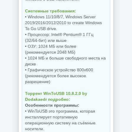
NEW
NEW
Системные требования:
• Windows 11/10/8/7, Windows Server
2019/2016/2012/2010 to create Windows
Редактор фото
Бесплатный
To Go USB drive.
ON1 Photo RAW
антивирус
MAX 2026.5
Comodo Internet
• Процессор: Intel® Pentium® 1 ГГц
20.5.0.19010 +
Security Premium
(32/64-бит) или выше
Creative Pack
12.4.0.8170 Final
• ОЗУ: 1024 МБ или более
(рекомендуется 2048 МБ)
• 1024 МБ и больше свободного места на
диске
NEW
NEW
• Графическое устройство 800x600
(рекомендуется более высокое
разрешение)
Резервное
копирование
Торрент WinToUSB 10.8.2.0 by
Hasleo Backup
Редактор
Dodakaedr подробно:
Suite 5.9.2.1 by
изображений Krita
Dodakaedr
5.3.3 by 7997
Особенности программы:
• WinToUSB это программа, которая
инсталлирует портативную
операционную систему на съёмные
NEW
NEW
носители.