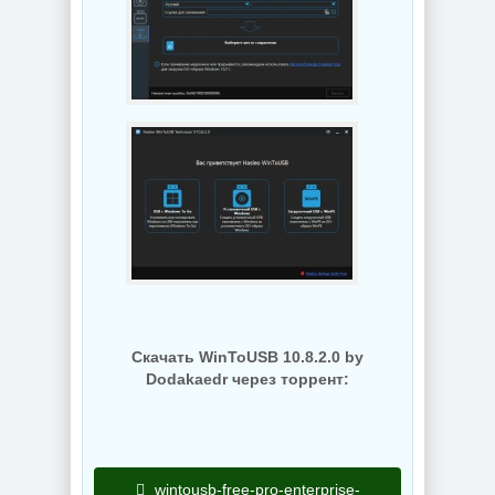
NEW
NEW
Графический
Мониторинг
редактор Adobe
компьютера
Bridge 2026
CPUID HWMonitor
16.0.5.19 by 7997
1.65.1 + Portable
NEW
NEW
Скачать WinToUSB 10.8.2.0 by
Интернет
Dodakaedr через торрент:
загрузчик Internet
Download Manager
Увеличение фото
6.43 Build 7 by
Topaz Gigapixel
KpoJIuK
1.3.2 by KpoJIuK
wintousb-free-pro-enterprise-