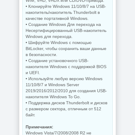
WIM, VHD, VHDX или CD/DVD-привода.
Видеозапись с
• Клонируйте Windows 11/10/8/7 на USB-
монитора
Копирование
накопитель/накопитель Thunderbolt в
TechSmith
дисков
Camtasia 2026.1.4
BurnAware
качестве портативной Windows.
Build 18353 by
Professional |
• Создание Windows Для перехода на
elchupacabra
Premium 19.2
Несертифицированный USB-накопитель
Windows для перехода.
• Шифруйте Windows с помощью
BitLocker, чтобы сохранить ваши данные
NEW
NEW
в безопасности.
• Создание установочного USB-
накопителя Windows с поддержкой BIOS
и UEFI.
Редактор
• Используйте любую версию Windows
Звуковой
изображений
11/10/8/7 и Windows Server
редактор
FastStone Capture
GoldWave 7.05
11.3 + Portable
2019/2016/2012/2010 для создания USB-
накопителя Windows To Go.
• Поддержка дисков Thunderbolt и дисков
с размером сектора, отличным от 512
NEW
NEW
байт.
Примечания:
Дефрагментатор
Windows Vista/7/2008/2008 R2 не