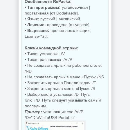
для Windows
Управление
Особенности RePackа:
AppControl
приложениями
• Тип программы:
установочная |
1.4.0.415
Raven 1.1.0.0
портативная [от Dodakaedr].
• Язык:
русский | английский.
• Лечение:
проведено [от yaschir].
• Вырезано:
прочие локализации,
NEW
NEW
License-*.rtf.
Ключи командной строки:
• Тихая установка: /V
Windows 10
Windows 11 Pro
• Тихая распаковка: /V /P
Enterprise 2019
26H1 Build
• Не создавать ярлык на рабочем столе:
LTSC Full Июль
28120.2546 by
2026
OneSmiLe
/ND
• Не создавать ярлык в меню «Пуск»: /NS
• Закрепить ярлык в Панели задач: /T
• Закрепить ярлык в меню «Пуск»: /S
NEW
NEW
• Выбор места установки: /D=Путь
Ключ /D=Путь следует указывать самым
последним.
Пример:
установщик.exe /V /P
/D="D:\WinToUSB Portable"
Windows 11 25H2
Windows 10 LTSC
Build 26200.8655
2019 x64 WPI by