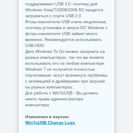
дисков O&O
поддерживают USB 3.0, поэтому для
Деинсталлятор
Defrag
программ IObit
Professional +
Windows Vista/7/2008/2008 R2 придется
Uninstaller Pro
Server 31.3 Build
загружаться с порта USB 2.0.
15.6.0.6
26064 by KpoJIuK
Флэш-накопители USB очень медленные,
поэтому установка и запуск ОС Windows с
флэш-накопителя USB займет много
времени. Рекомендуется использовать
NEW
NEW
USB-HDD.
Диск Windows To Go можно загружать на
разных компьютерах, так что вы можете
использовать его на любом компьютере.
PDF редактор
Windows 7 не получится полностью
Wondershare
Редактирование
портативным: могут возникнуть проблемы
PDFelement Pro
документов
12.1.28.4370
PDFgear 2.1.18
с активацией и драйверами при загрузке
на разных компьютерах.
Для работы с WinToUSB - Вы должны
иметь права администратора
NEW
NEW
компьютера.
Изменения в версии:
WinToUSB Change Logs
Диспетчер задач