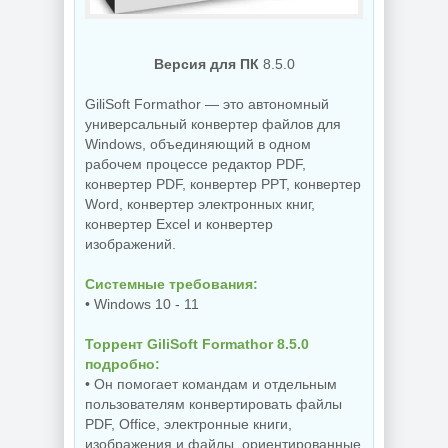
NEW
NEW
Версия для ПК
8.5.0
GiliSoft Formathor — это автономный
универсальный конвертер файлов для
Создание
Windows, объединяющий в одном
коллажей Shotcut
PDF редактор
рабочем процессе редактор PDF,
26.8.1 + Portable
UPDF 2.5.7.0
конвертер PDF, конвертер PPT, конвертер
Word, конвертер электронных книг,
конвертер Excel и конвертер
изображений.
NEW
NEW
Системные требования:
• Windows 10 - 11
Украшение фото
Торрент GiliSoft Formathor 8.5.0
ON1 Effects
Бэкап системы
подробно:
2026.5
Hasleo Backup
20.5.0.19010
Suite 5.9.2.1
• Он помогает командам и отдельным
пользователям конвертировать файлы
PDF, Office, электронные книги,
изображения и файлы, ориентированные