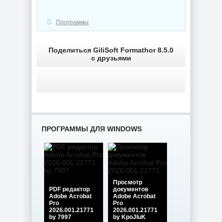
Редактор
Деинсталлятор
изображений
программ IObit
FastStone Capture
Uninstaller Pro
Программы
11.3 + Portable
15.6.0.6
Поделиться GiliSoft Formathor 8.5.0
с друзьями
NEW
NEW
Дефрагментатор
дисков O&O
Defrag
PDF редактор
Professional +
Wondershare
Server 31.3 Build
PDFelement Pro
ПРОГРАММЫ ДЛЯ WINDOWS
26064 by KpoJIuK
12.1.28.4370
NEW
NEW
Просмотр
PDF редактор
документов
Adobe Acrobat
Adobe Acrobat
Pro
Pro
2026.001.21771
2026.001.21771
Диспетчер задач
by 7997
by KpoJIuK