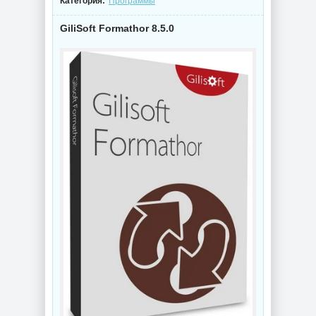
Категория:
Программы
GiliSoft Formathor 8.5.0
NEW
NEW
Видеоконвертер
Конвертер видео
Wondershare
Wondershare
UniConverter
UniConverter
17.4.5.648 RePack
17.4.5.648 by 7997
by 7997
NEW
NEW
Схемы курсоров
Интернет
для
мессенджер
компьютерной
Telegram Desktop
мышки (Cursors
7.0.7 + Portable
concept scheme)