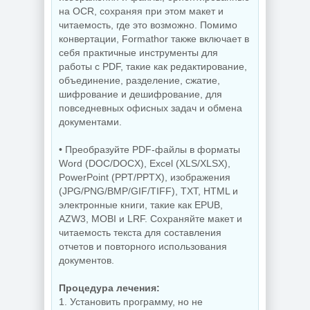
NEW
NEW
на OCR, сохраняя при этом макет и
читаемость, где это возможно. Помимо
конвертации, Formathor также включает в
себя практичные инструменты для
Редактор фото
работы с PDF, такие как редактирование,
Увеличение
ON1 Photo RAW
изображений ON1
MAX 2026.5
объединение, разделение, сжатие,
Resize AI 2026.5
20.5.0.19010 +
шифрование и дешифрование, для
20.5.0.19010
Creative Pack
повседневных офисных задач и обмена
документами.
• Преобразуйте PDF-файлы в форматы
NEW
NEW
Word (DOC/DOCX), Excel (XLS/XLSX),
PowerPoint (PPT/PPTX), изображения
(JPG/PNG/BMP/GIF/TIFF), TXT, HTML и
электронные книги, такие как EPUB,
Бесплатный
Резервное
антивирус
копирование
AZW3, MOBI и LRF. Сохраняйте макет и
Comodo Internet
Hasleo Backup
читаемость текста для составления
Security Premium
Suite 5.9.2.1 by
12.4.0.8170 Final
Dodakaedr
отчетов и повторного использования
документов.
Процедура лечения:
NEW
NEW
1. Установить программу, но не