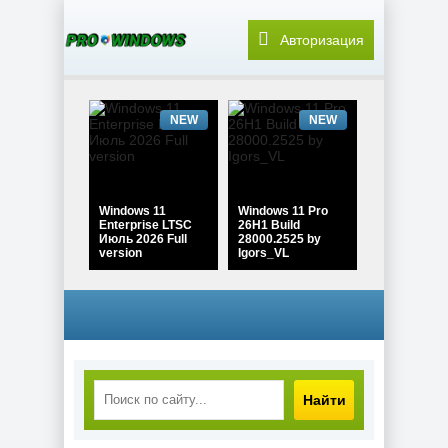
Авторизация
NEW
NEW
Windows 11
Windows 11 Pro
Enterprise LTSC
26H1 Build
Июль 2026 Full
28000.2525 by
version
Igors_VL
NEW
NEW
Найти
Windows 10 Pro
22H2 Game edition
Windows 11 Pro