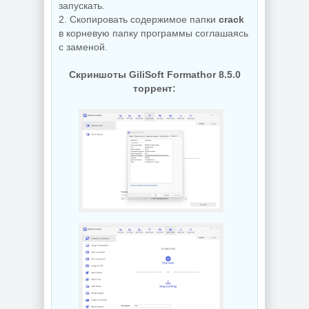
запускать.
2. Скопировать содержимое папки
crack
в корневую папку программы соглашаясь
Управление
с заменой.
процессами
Редактор
Windows Process
изображений Krita
Lasso Pro
Скриншоты GiliSoft Formathor 8.5.0
5.3.3 by 7997
18.2.3.42
торрент:
NEW
NEW
Захват снимков с
монитора
Windows 11 Pro
FastStone Capture
26H1 Lite version
11.3 by KpoJIuK
Build 28000.2525
NEW
NEW